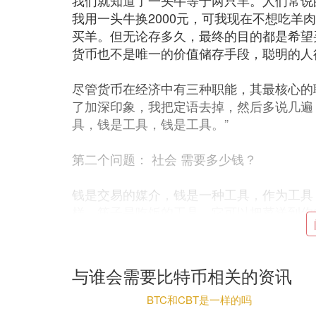
我们就知道了一头牛等于两只羊。人们常说
我用一头牛换2000元，可我现在不想吃羊
买羊。但无论存多久，最终的目的都是希望
货币也不是唯一的价值储存手段，聪明的人
尽管货币在经济中有三种职能，其最核心的
了加深印象，我把定语去掉，然后多说几遍
具，钱是工具，钱是工具。”
第二个问题： 社会 需要多少钱？
钱是交易的媒介，钱是一种工具，作为工具
样，筷子是吃饭的工具，它可以把菜送到你
作为备用。
一个国家需要多少钱，取决于需要交易的商
与谁会需要比特币相关的资讯
想必是很容易理解的，我们简化一下这个模
是张三李四王五，有一天张三付了1000金
BTC和CBT是一样的吗