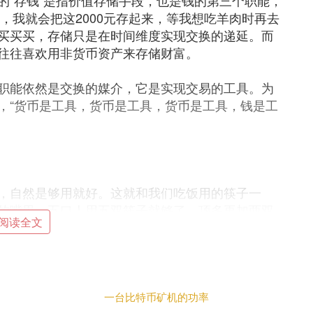
的“存钱”是指价值存储手段，也是钱的第三个职能，
肉，我就会把这2000元存起来，等我想吃羊肉时再去
买买买，存储只是在时间维度实现交换的递延。而
往往喜欢用非货币资产来存储财富。
职能依然是交换的媒介，它是实现交易的工具。为
，“货币是工具，货币是工具，货币是工具，钱是工
，自然是够用就好。这就和我们吃饭用的筷子一
的嘴里，五口人用五双筷子就够了，顶多再加两双
阅读全文
品数量和钱的使用效率，而并不是越多越好。这个
型演绎一番。比如一个封闭的世界只有3个人，他们
换了李四一头牛，1000金到了李四手里，六个月后李
一台比特币矿机的功率