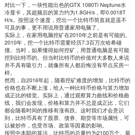
对比一下，一块性能出色的GTX 1080Ti Neptune水
冷显卡，其超频后的算力约为1.8GH/s，即0.0018T
H/s。按照这个速度，挖出一个比特币简直就是遥不
可及的事，更不用说用普通家用电脑了。
实际上，在家用电脑挖矿在2010年之前是有可能的。
2010年，挖一个比特币需要经历7.3百万次哈希碰
撞。当时，如果懂得如何挖矿，用普通电脑是有可能
挖到比特币的。但当时比特币的价值对大多数人来说
并不具有吸引力，就像所有人都后悔没有早点买房一
样。
然而，自2016年起，随着挖矿难度的增加，比特币的
价格也在不断上涨，给人一种比特币价格与算力增加
成正比的错觉。实际上，通过观察算力曲线和价格曲
线，我们会发现，价格和算力并不总是成正比，它们
都会随着时间的推移有涨有跌。这时我们才会意识
到，比特币具有了股票、债券、期货等市场属性，可
以被炒作，也受市场、政策等因素的影响。
按照中本聪的算法，比特币的总量约为2100万个。最