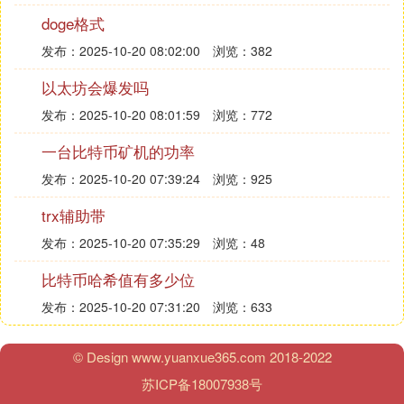
doge格式
综上所述，比特币矿机的耗电量因型号、算力等因素
而异，矿工在选择矿机时应综合考虑功耗和能效比。
发布：2025-10-20 08:02:00
浏览：382
以太坊会爆发吗
Ⅲ 2010年比特币多少天产生一个
发布：2025-10-20 08:01:59
浏览：772
在2010年，单台比特币矿机的产生周期大约为796
一台比特币矿机的功率
天。该矿机配备了4张GT3060显卡，总功耗达到145
0瓦，能够独立运行，实现7天24小时不间断工作。在
发布：2025-10-20 07:39:24
浏览：925
这样的条件下，大约需要796天的时间才能挖到一个
trx辅助带
区块奖励，而这个奖励的概率并非必然，只是一个大
概率事件。此外，挖矿过程中消耗的电能大约为4万
发布：2025-10-20 07:35:29
浏览：48
度。
比特币哈希值有多少位
Ⅳ 用矿机挖比特币为什么这么费电耗电多
发布：2025-10-20 07:31:20
浏览：633
少
© Design www.yuanxue365.com 2018-2022
用矿机挖比特币费电的主要原因是矿机需要24小时满
苏ICP备18007938号
。具体来
负荷运转，并且会产生大量热量需要散热