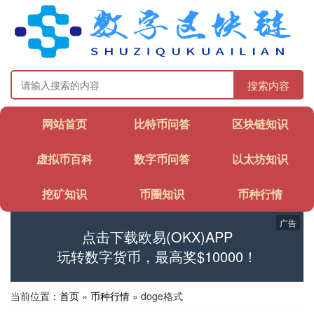
搜索内容
网站首页
比特币问答
区块链知识
虚拟币百科
数字币问答
以太坊知识
挖矿知识
币圈知识
币种行情
广告
点击下载欧易(OKX)APP
玩转数字货币，最高奖$10000！
当前位置：
首页
»
币种行情
» doge格式