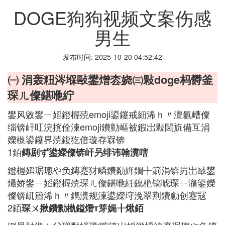
DOGE狗狗视频文案伤感
男生
发布时间: 2025-10-20 04:52:42
㈠ 涓轰粈涔堢敺鐢熷枩娆㈢敤doge杩欎釜
琛ㄦ儏鍖咃紵
鐢风敓鐢ㄧ嫍鐙楃殑emoji鍙鑳戒細浠ｈ〃澶氱嶆儏
缁锛屽叿浣撹佺湅emoji鐨勭嶇被鍜岀敤閫斻備互涓
嬫槸鍙鑳界殑鍑犵偣璇存槑锛
1銆
鏄剧ず鍙嬫儏锛屽叧绯讳翰瀵嗐
鐙楃嫍琚璁や负鏄蹇犲疄鐨勫姩鐗╀箣涓锛岃岀敺鐢
熶娇鐢ㄧ嫍鐙楃殑琛ㄦ儏鍖咃紝鎴栬镐唬琛ㄧ潃鍙嬫
儏锛屼篃浠ｈ〃鐫瀵规湅鍙嬫垨浼翠荆鐨勮创蹇冦
2銆
琛ㄨ揪鐨勬槸鎰熸т笌娓╂煍銆