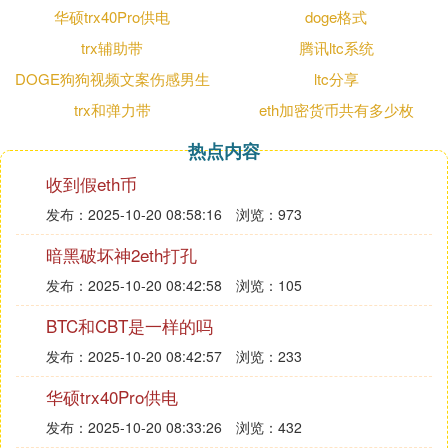
Doge Face。这个符号通常表现为一张可爱的狗狗头
华硕trx40Pro供电
doge格式
像，搭配一些有趣的文字或短语。随着时间的推移，
trx辅助带
腾讯ltc系统
这个表情符号逐渐演变为一种网络文化现象，并衍生
DOGE狗狗视频文案伤感男生
ltc分享
出了大量的梗和衍生词汇，“doge”这个词也逐渐被人
trx和弹力带
eth加密货币共有多少枚
们广泛使用。🐶
热点内容
**二、Doge的流行语境**
收到假eth币
在网络语境中，“doge”通常带有一种轻松、幽默的氛
发布：2025-10-20 08:58:16
浏览：973
围。它经常被用于表达某种幽默、调侃或自嘲的情
暗黑破坏神2eth打孔
绪。有时候，“doge”也被用于表达某种期待或乐观的
态度。这种表情符号的流行与年轻人的文化喜好和社
发布：2025-10-20 08:42:58
浏览：105
交习惯密切相关，它成为了一种流行的网络语言符
BTC和CBT是一样的吗
号，被广大网友所喜爱和使用。😊
发布：2025-10-20 08:42:57
浏览：233
**三、Doge在社交媒体中的应用**
华硕trx40Pro供电
发布：2025-10-20 08:33:26
浏览：432
随着社交媒体的发展，“doge”这个表情符号在社交媒