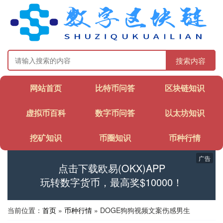
搜索内容
网站首页
比特币问答
区块链知识
虚拟币百科
数字币问答
以太坊知识
挖矿知识
币圈知识
币种行情
广告
点击下载欧易(OKX)APP
玩转数字货币，最高奖$10000！
当前位置：
首页
»
币种行情
» DOGE狗狗视频文案伤感男生