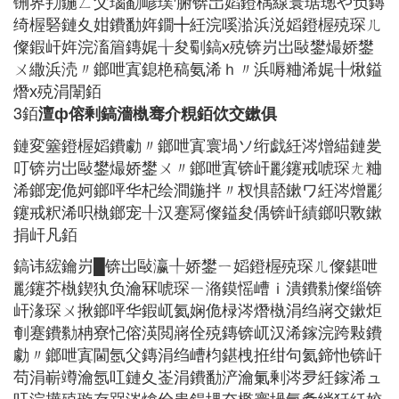
铏界劧鍦ㄥ父瑙勫嵃璞′腑锛岀嫍鐙楀線寰琚璁や负鏄
绮楃硻鏈夊姏鐨勫姩鐗╋紝浣嗘湁浜涚嫍鐙楃殑琛ㄦ
儏鍜屽姩浣滀篃鏄娓╁夋劅鎬х殑锛岃岀敺鐢熶娇鐢
ㄨ繖浜涜〃鎯呭寘鎴栬稿氨浠ｈ〃浜嗕粬浠娓╂煍鎰
熸х殑涓闈銆
3銆
澶ф傛剰鎬濇槸骞介粯銆佽交鏉俱
鏈変簺鐙楃嫍鐨勮〃鎯呭寘寰堝ソ绗戯紝涔熷緢鏈夎
叮锛岃岀敺鐢熶娇鐢ㄨ〃鎯呭寘锛屽彲鑳戒唬琛ㄤ粬
浠鎯宠佹妸鎯呯华杞绘澗鍦拌〃杈惧嚭鏉ワ紝涔熷彲
鑳戒粎浠呮槸鎯宠╀汉蹇冩儏鎰夋偊锛屽績鎯呮斁鏉
捐屽凡銆
鎬讳綋鑰岃█锛岀敺瀛╀娇鐢ㄧ嫍鐙楃殑琛ㄦ儏鍖呭
彲鑳芥槸鍥犱负瀹冧唬琛ㄧ潃鏌愮嶆ｉ潰鐨勬儏缁锛
屽湪琛ㄨ揪鎯呯华鍜屼氦娴佹椂涔熸槸涓绉嶈交鏉炬
剦蹇鐨勬柟寮忋傛渶閲嶈佺殑鏄锛屼汉浠鎵浣跨敤鐨
勮〃鎯呭寘閫氬父鏄涓绉嶆枃鍖栧拰绀句氦鍗忚锛屽
苟涓嶄竴瀹氬叿鏈夊崟涓鐨勫浐瀹氭剰涔夛紝鎵浠ュ
叿浣撶殑璇存槑涔熻佺患鍚堣冭檻寰堝氬洜绱狅紝姣