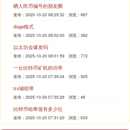
体中的应用也越来越广泛。无论是微博、抖音还是Q
晒人民币编号的朋友圈
Q空间等社交平台，你都可以看到大量的用户使用“do
发布：2025-10-20 08:25:32
浏览：687
ge”这个表情符号来表达自己的情感和态度。有时
候，它甚至成为了某些社交群体之间的默契语言，用
doge格式
于传达某种特定的信息或情感。🔥
发布：2025-10-20 08:02:00
浏览：382
以太坊会爆发吗
**四、Doge的衍生文化**
发布：2025-10-20 08:01:59
浏览：772
除了在网络语境和社交媒体中的应用，“doge”还衍生
一台比特币矿机的功率
出了丰富的文化现象。例如，一些网友会创作以“dog
e”为主题的画作、短视频或文学作品，通过艺术的形
发布：2025-10-20 07:39:24
浏览：925
式表达对“doge”的喜爱。此外，“doge”还成为了一些
trx辅助带
商业品牌的营销元素，被用于推广产品或活动。这些
发布：2025-10-20 07:35:29
浏览：48
衍生文化现象进一步丰富了“doge”的内涵和影响力。
🎨
比特币哈希值有多少位
发布：2025-10-20 07:31:20
浏览：633
**五、总结**