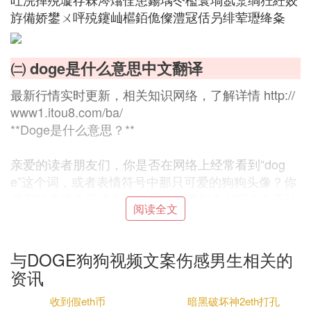
斿備娇鐢ㄨ呯殑鑳屾櫙銆佹儏澧冦佸叧绯荤瓑绛夈
㈡ doge是什么意思中文翻译
最新行情实时更新，相关知识网络，了解详情 http://
www1.itou8.com/ba/
**Doge是什么意思？**
亲爱的读者朋友们，你是否在网络上经常看到“dog
e”这个词，或者表情符号中那只可爱的狗狗头像？你
是否好奇这个词或表情背后的故事和含义呢？今天让
阅读全文
我们一起来探讨一下“doge”的意思吧！
**一、Doge的起源**
与DOGE狗狗视频文案伤感男生相关的
资讯
首先，我们来了解一下“doge”这个词的起源。其
实，“doge”这个词源自一个流行的网络表情符号——
收到假eth币
暗黑破坏神2eth打孔