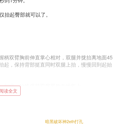
秒到1分钟。
：仅抬起臀部就可以了。
握柄双臂胸前伸直掌心相对，双腿并拢抬离地面45
抬起，保持背部挺直同时双腿上抬，慢慢回到起始
。初级：始终保持双腿平放在地板上。
阅读全文
al Resistance Exercise，意为“全身抗阻
地吊起来练”。
暗黑破坏神2eth打孔