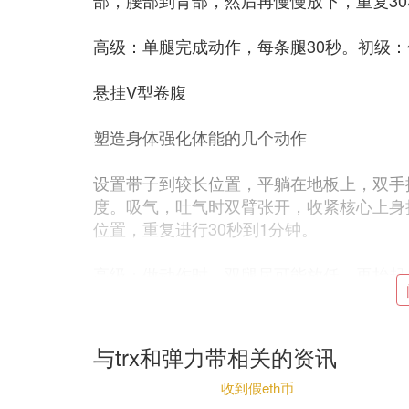
部，腰部到背部，然后再慢慢放下，重复30
高级：单腿完成动作，每条腿30秒。初级
悬挂V型卷腹
塑造身体强化体能的几个动作
设置带子到较长位置，平躺在地板上，双手
度。吸气，吐气时双臂张开，收紧核心上身
位置，重复进行30秒到1分钟。
高级：做动作时，双腿尽可能放低，再抬起
trx训练心得
TRX其实并不是这条训练挂绳的名字，它的全称为Tot
与trx和弹力带相关的资讯
力锻炼”。当然你可以不官方的叫它“随时随
收到假eth币