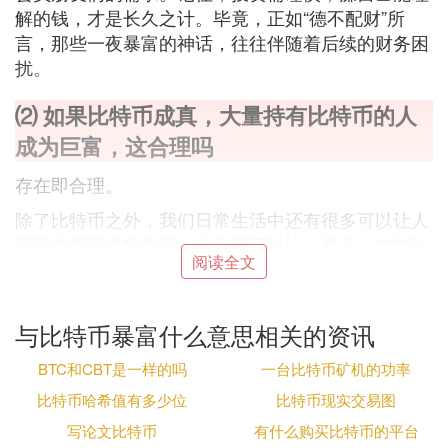
解的钱，才是长久之计。毕竟，正如“德不配财”所
言，那些一夜暴富的神话，往往伴随着后续的财务困
扰。
⑵ 如果比特币成真，大量持有比特币的人
成为巨富，这合理吗
存在即合理。
除了比特币之外，我们日常生活中还有很多可以让人
暴富的项目或投资品，这些都可以让人暴富，也能让
阅读全文
人破产，这些在现今的经济社会中都是合理的，“危
机”这个词是最好的证明，有危险的地方自然有机
会。
与比特币暴富什么意思相关的资讯
BTC和CBT是一样的吗
一台比特币矿机的功率
暴富的背后
比特币哈希值有多少位
比特币现实交易图
写论文比特币
有什么购买比特币的平台
正所谓“杀人放火金腰带，修桥补路无尸骸。”我的意