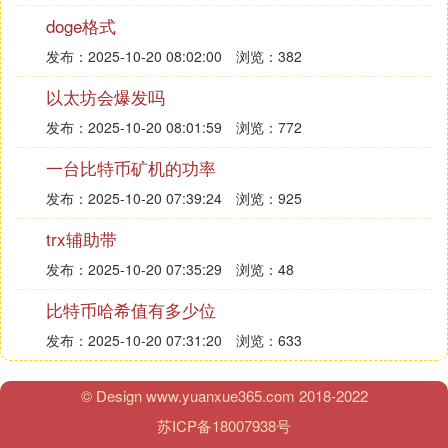
大家一致觉得小刘在吹牛，然后小刘不情愿的说，我
doge格式
是最早期的比特币矿工，那会没费多大劲挖了3000个
发布：2025-10-20 08:02:00
浏览：382
比特币，这十年我该吃饭吃饭，该睡觉睡觉，什么事
都没管，前段时间35万一个卖了10亿现金。
以太坊会爆发吗
发布：2025-10-20 08:01:59
浏览：772
这个世界到底怎么了？干一辈子不如几个比特币？赚
一台比特币矿机的功率
一辈子钱不如炒几个月币？
发布：2025-10-20 07:39:24
浏览：925
最残酷的真相：赚钱从来不是一份耕耘，一份收获，
trx辅助带
而是你赚钱方式的层级！
发布：2025-10-20 07:35:29
浏览：48
破产的老板不是因为懒惰而破产的，而是每天起早贪
比特币哈希值有多少位
黑，辛辛苦苦亏光了所有的钱。开头的三个小故事，
分别代表了赚钱的三种层级：靠个人能力；靠资本市
发布：2025-10-20 07:31:20
浏览：633
场投资者；靠整个系统所有参与共建者。
小王的实体店，盈亏都是自己负责，能赚多少靠的是
© Design www.yuanxue365.com 2018-2022
个人的水平，他的店的力量就是自己的力量，没有其
苏ICP备18007938号