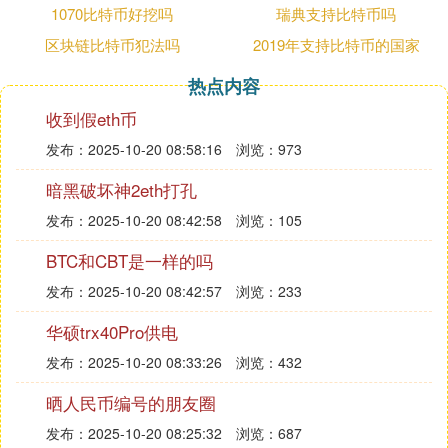
思是当少数人的暴富，背后是有很多人亏损甚至破
1070比特币好挖吗
瑞典支持比特币吗
产，毕竟比特币目前只是一个零和游戏，有资本的地
区块链比特币犯法吗
2019年支持比特币的国家
方自然就会上涨，自然就会有炒作，有价值。
热点内容
一个炒币暴富的投资者背后有多少个亏损、被套、爆
收到假eth币
仓的投资者，这个值得我们有所思考。
发布：2025-10-20 08:58:16
浏览：973
⑶ 靠免费创造7万亿市值揭秘比特币现象背
暗黑破坏神2eth打孔
后原理
发布：2025-10-20 08:42:58
浏览：105
小王说：我开了一个实体店，每天很忙碌，但是年营
BTC和CBT是一样的吗
收千万，一年可以纯赚百万。
发布：2025-10-20 08:42:57
浏览：233
小李说：我做了一个企业，年营收利润和你差不多，
但是公司上市了，有30倍市盈率，我的股份，让我身
华硕trx40Pro供电
价千万。
发布：2025-10-20 08:33:26
浏览：432
小刘说：我没您两位厉害，也不会经营，没什么能
晒人民币编号的朋友圈
力，我也没投资也没卖产品，我一分钱没花，也没干
啥事，0投资赚了10亿现金。
发布：2025-10-20 08:25:32
浏览：687