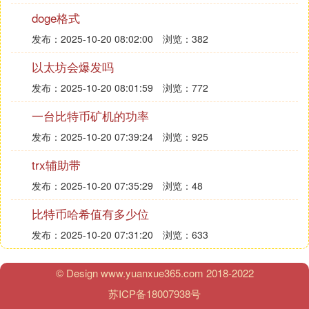
日前，全球近百个国家和地区都有电脑系统遭受一个
doge格式
名为WannaCry的病毒攻击，被攻击者被要求支付比
发布：2025-10-20 08:02:00
浏览：382
特币才能解锁。据悉，目前已经在99个国家观察到超
过57000个感染例子。
以太坊会爆发吗
发布：2025-10-20 08:01:59
浏览：772
一台比特币矿机的功率
发布：2025-10-20 07:39:24
浏览：925
trx辅助带
发布：2025-10-20 07:35:29
浏览：48
关闭445等端口(其他关联端口如：
比特币哈希值有多少位
135、137、139)的外部网络访问权限，在服务器上
发布：2025-10-20 07:31:20
浏览：633
关闭不必要的上述服务端口；
加强对445等端口(其他关联端口如：
© Design www.yuanxue365.com 2018-2022
135、137、139)的内部网络区域访问审计，及时发
苏ICP备18007938号
现非授权行为或潜在的攻击行为；