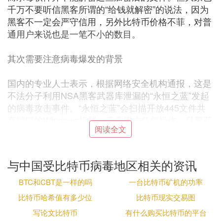
千万不要听信黑客所谓的“给钱就解密”的说法，因为
黑客不一定会严守信用，另外比特币价格不菲，对普
通用户来说也是一笔不小的数目。
其次需要注意病毒爆发的背景
国内的专业人士表示，根据网络安全机构通报，这是
不法分子利用NSA黑客武器库泄漏的“永恒之蓝”发起
的病毒攻击事件。“永恒之蓝”会扫描开放445文件共
享端口的Windows机器，无需用户任何操作，只要开
阅读全文
机上网，不法分子就能在电脑和服务器中植入勒索软
件、远程控制木马、虚拟货币
挖矿
机等恶意程序。
与中国受比特币病毒地区相关的资讯
由于以前国内多次爆发利用445端口传播的蠕虫，运
营商对个人用户已封掉445端口，但是教育网并没有
BTC和CBT是一样的吗
一台比特币矿机的功率
此限制，仍然存在大量暴露445端口的机器。据有关
比特币哈希值有多少位
比特币现实交易图
机构统计，目前国内平均每天有5000多台机器遭到N
写论文比特币
有什么购买比特币的平台
SA“永恒之蓝”黑客武器的远程攻击，教育网是受攻击