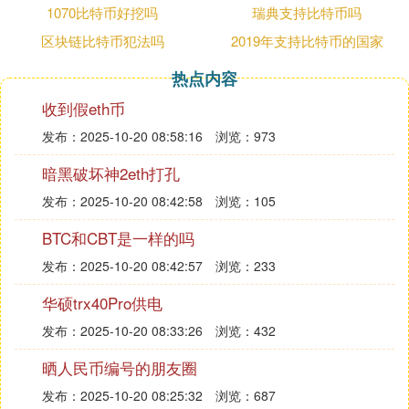
1070比特币好挖吗
瑞典支持比特币吗
的重灾区。
区块链比特币犯法吗
2019年支持比特币的国家
应对方法有哪些？
热点内容
收到假eth币
1.关闭445端口，具体操作方法大家可以自行搜索查
询。
发布：2025-10-20 08:58:16
浏览：973
暗黑破坏神2eth打孔
2.目前微软已发布补丁MS17-010修复了“永恒之蓝”攻
击的系统漏洞，可尽快为电脑安装此补丁。
发布：2025-10-20 08:42:58
浏览：105
BTC和CBT是一样的吗
至于XP、2003等微软已不再提供安全更新的机器，
发布：2025-10-20 08:42:57
浏览：233
微博的专业人士推荐使用“NSA武器库免疫工具”检测
系统是否存在漏洞，并关闭受到漏洞影响的端口，可
华硕trx40Pro供电
以避免遭到勒索软件等病毒的
发布：2025-10-20 08:33:26
浏览：432
❸ 国内高校为何成勒索病毒攻击的＂重灾
晒人民币编号的朋友圈
区＂
发布：2025-10-20 08:25:32
浏览：687