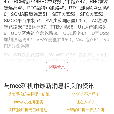
45、RCM跑路46REC中财数字币跑路47、RHC富泰
链远离48、RTC融特币跑路49、RT中国物联网远离5
0、SCMA联盟远离51、SET远离52、SFC远离53、
SMCC平台限制54、SVI胜威国际僵尸55、TAC溯源
链跑路56TBB远离57、TTB远离58、U+房产跑路5
9、UCM
区块链
崩盘跑路60、UDE跑路61、U宝USS
即刻债远离62、VPAY崩盘在即63、Visa跑路64、Vp
F拆分盘远离
65、WH崩盘跑路66、WLWGLOBAL崩盘67、dof中
信融汇无法提现68、sel互助跑路69、sky提现困难7
阅读全文
0、万世宝远离、71、万能汇远离72、万邦国际远离
73、万顺叫车远离74、三彩通证远离75、玫瑰庄园
崩盘、76、东方城远离77、东霖国际集团远离
与mcc矿机币最新消息相关的资讯
78、中搜乐远离79、中民福祉集团远离80、中润新
以太币挖矿选择哪个矿池
net矿机不产币了
能源远离81、中科鸿基远离82、中销联盟远离83、
为尔商城远离84、乐付链LFC提现困难85、乐太坊远
btm矿机在哪里买
现在入矿机
离86、乐通集团跑路87、九八云车跑路88、九号公
阿瓦隆矿机无值啥意思
申请的矿机一般放在哪