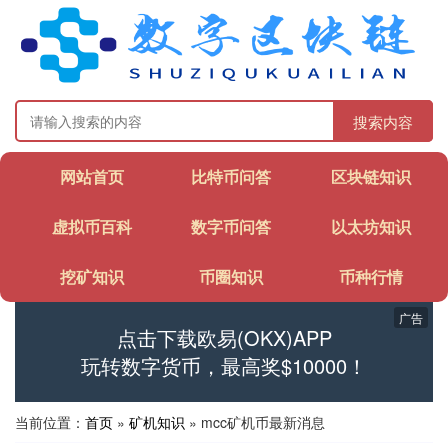
搜索内容
网站首页
比特币问答
区块链知识
虚拟币百科
数字币问答
以太坊知识
挖矿知识
币圈知识
币种行情
广告
点击下载欧易(OKX)APP
玩转数字货币，最高奖$10000！
当前位置：
首页
»
矿机知识
» mcc矿机币最新消息