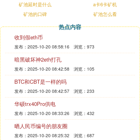
馆远离89、九州沃顿跑路
矿池延时是什么
a卡6卡矿机
Ⅱ MCC机械币是什么东西，是不是传销
矿池的口碑
矿池怎么看
热点内容
凡有类似《禁止传销条例》里面列举的行为，并且未
经商务部批准。这些行为都涉嫌违反《刑法》第二百
收到假eth币
二十四条：组织、领导以推销商品、提供服务等经营
发布：2025-10-20 08:58:16
浏览：973
活动为名，要求参加者以缴纳费用或者购买商品、服
务等方式获得加入资格，并按照一定顺序组成层级，
暗黑破坏神2eth打孔
直接或者间接以发展人员的数量作为计酬或者返利依
发布：2025-10-20 08:42:58
浏览：105
据，引诱、胁迫参加者继续发展他人参加，骗取财
BTC和CBT是一样的吗
物，扰乱经济社会秩序的传销活动的，处五年以下有
期徒刑或者拘役，并处罚金;情节严重的，处五年以
发布：2025-10-20 08:42:57
浏览：233
上有期徒刑，并处罚金
华硕trx40Pro供电
Ⅲ mcc矿机怎么样
发布：2025-10-20 08:33:26
浏览：432
晒人民币编号的朋友圈
mcc矿机怎么样
发布：2025-10-20 08:25:32
浏览：687