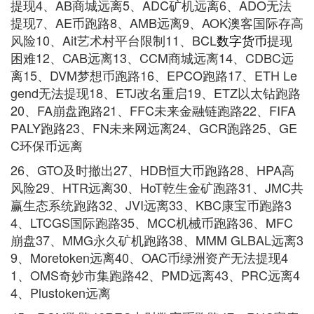
提现4、AB商城远离5、ADC矿机远离6、ADO无法
提现7、AE币跑路8、AMB远离9、AOK澳客国际存高
风险10、Ait艺术村平台限制11、BCL
数字货币
提现
困难12、CAB远离13、CCM商城远离14、CDBC远
离15、DVM梦想币跑路16、EPCO跑路17、ETH Le
gend无法提现18、ETJ改名重启19、ETZ以太钻跑路
20、FA崩盘跑路21、FFC未来金融链跑路22、FIFA
PALY跑路23、FN未来网远离24、GCR跑路25、GE
C环保币远离
26、GTO及时撤出27、HDB恒大币跑路28、HPA高
风险29、HTR远离30、HoT乾生金矿跑路31、JMC共
赢生态系统跑路32、JVI远离33、KBC康宝币跑路3
4、LTCGS国际跑路35、MCC机械币跑路36、MFC
崩盘37、MMG永久矿机跑路38、MMM GLBAL远离3
9、Moretoken远离40、OAC币绿洲资产无法提现4
1、OMS奇妙市集跑路42、PMD远离43、PRC远离4
4、Plustoken远离