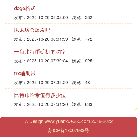
MCC矿机是一种数字货币
挖矿
设备，主要用于挖掘
比特币
等加密货币。它采用高性能芯片和先进的散热
doge格式
系统，以提高挖矿效率和稳定性。
发布：2025-10-20 08:02:00
浏览：382
MCC矿机的主要特点是：
以太坊会爆发吗
高效率：MCC矿机采用最新的7nm芯片，拥有更高的
算力
和更低的能耗，可以获得更高的挖矿收益。
发布：2025-10-20 08:01:59
浏览：772
稳定性：MCC矿机采用高效的散热系统，可以有效
一台比特币矿机的功率
降低温度，提高设备的稳定性和寿命。
易用性：MCC矿机使用简单，只需插上电源和网络
发布：2025-10-20 07:39:24
浏览：925
线，即可开始挖矿。同时，MCC矿机还具有智能监
trx辅助带
控和远程管理功能，方便用户进行设备管理和维护。
发布：2025-10-20 07:35:29
浏览：48
总的来说，MCC矿机是一种高效、稳定、易用的数
字货币挖矿设备，适用于不同规模的挖矿场景。但是
比特币哈希值有多少位
需要注意的是，数字货币挖矿市场波动较大，投资需
发布：2025-10-20 07:31:20
浏览：633
谨慎，用户应根据市场情况和自身实际情况进行选择
和投资。
© Design www.yuanxue365.com 2018-2022
Ⅳ sinoc怎么维权
苏ICP备18007938号