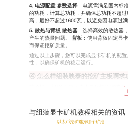
：电源需满足国内标
4. 电源配置
参数选择
的功耗，计算总功耗，并确保总功耗不超过
高，最好不超过1600瓦，以避免因电源过
：选择高效的散热器
5. 散热与背板
散热器
产生的热量问题。
：使用背板固定显卡
背板
而保证挖矿质量。
通过以上步骤，您可以完成显卡矿机的配置
性，以确保矿机的稳定运行。
④ 怎么样组装映泰的挖矿主板啊求
某论坛上大V的内容：史上最恐怖的挖矿方式
映泰推出12卡挖矿的TB250BTC PRO，主板上拥有
槽 ，所以一定要选购好PCI-E X1转PCI-E
先插满一排接口
与组装显卡矿机教程相关的资讯
12张显卡在一个主板平台上挖矿就必需用
以太币挖矿选择哪个矿池
带有不同的电源设计方案，电压电流都不一