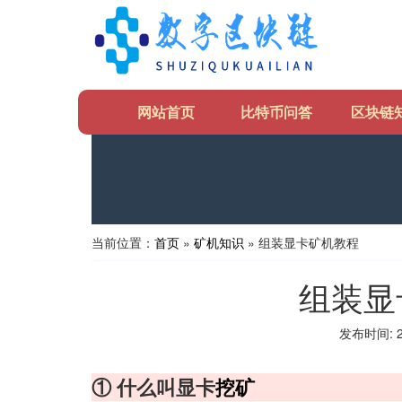
网站首页
比特币问答
区块链
当前位置：
首页
»
矿机知识
» 组装显卡矿机教程
组装显
发布时间: 20
① 什么叫显卡
挖矿