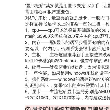
“显卡挖矿”其实就是用显卡去挖
比特币
，让
背面核心pc板严重变色。
对
矿机
来说，最重要的就是显卡，一般入门
选择支持12显卡以上的复杂一些的主板，
1、cpu——cpu可以选择最基础廉价的c
ntel的G3900这类单价200元左右的cpu即可
2、内存——配6显卡的话至少需要4g的内存
要8g以上的内存，否则系统会很卡然后无法正
3、主板——主板这里推荐新手直接选择映泰系
tc和12卡槽的tb250-btcpro，也有华擎
4、硬盘——硬盘需要ssd硬盘，因为读取
升一些性能。如果是用windows系统的话至少需
5、操作系统——windows的话建议win10
别识别8张卡，如果12卡的主板需要n卡a
6、显卡——主流挖矿显卡型号分别是AMD系列显卡
卡GTX1060、GTX1070等等，内存建议
② 显卡矿机系统安装教程 电脑显