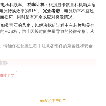
准电压和频率。
：根据显卡数量和机箱风扇
功率计算
电源转换效率的91%。
：电源功率不宜过
冗余考虑
满而损坏，同时留有冗余以应对突发情况。
，如蓝宝石的风扇，以解决挖矿过程中主芯片和显存
的PCB板，防止因长时间热量导致的轻微变形，从
。请确保在配置过程中注意各部件的兼容性和安全
攻略
，单矿机 12卡组装攻略
阅读全文
11条PCI-E 3.0 X1插槽+1根PCI-E 3.0 X1插
 X16的转接延长线。
双电源，这是带有一定烧卡风险，原因是不同电源会
net矿机不产币了
样，不同电源这样组双电源有可能会损坏主板，显