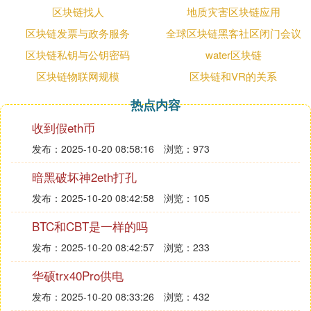
：易见股份之前主营供应链管
公司简介
区块链找人
地质灾害区块链应用
理，近年来积极转型，致力于金融科技，
区块链发票与政务服务
全球区块链黑客社区闭门会议
特别是区块链技术在供应链金融中的应
区块链私钥与公钥密码
water区块链
用。
：成功开发“易见区块”系统，并
区块链实践
区块链物联网规模
区块链和VR的关系
在医药和大宗商品领域实现商用。
热点内容
：
高伟达
收到假eth币
：国内领先的金融信息化厂商，
公司简介
发布：2025-10-20 08:58:16
浏览：973
提供银行IT系统云服务。
：依托自身在银行IT解决方案
区块链布局
暗黑破坏神2eth打孔
方面的优势，积极布局区块链技术。
发布：2025-10-20 08:42:58
浏览：105
：
新晨科技
BTC和CBT是一样的吗
：主营应用软件开发、软硬件系
公司简介
发布：2025-10-20 08:42:57
浏览：233
统集成和专业技术服务业务。
：在云计算、大数据、人工智
区块链进展
华硕trx40Pro供电
能以及区块链等新技术在金融行业的应用
发布：2025-10-20 08:33:26
浏览：432
方面取得一定进展，基于区块链技术的国