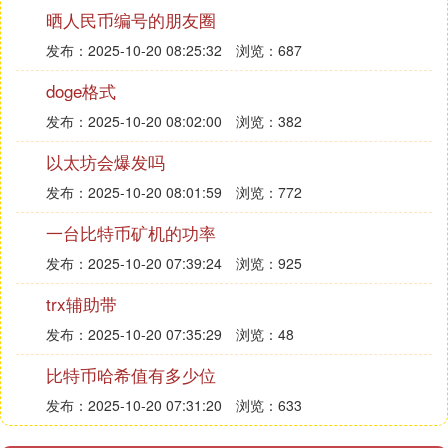
内信用证业务系统已在银行上线。
晒人民币编号的朋友圈
：
文化长城
发布：2025-10-20 08:25:32
浏览：687
：A股教育行业领先的上市公司，
公司简介
doge格式
通过并购大型教育机构实现业绩快速增
发布：2025-10-20 08:02:00
浏览：382
长。
：旗下子公司自2017年开始布
区块链研发
以太坊会爆发吗
局区块链产业，并于2018年取得四项区块
发布：2025-10-20 08:01:59
浏览：772
链技术著作权。
：
科蓝软件（300663.SZ）
一台比特币矿机的功率
：为银行等金融机构提供软件产
公司简介
发布：2025-10-20 07:39:24
浏览：925
品应用开发和技术服务，提供IT咨询、规
trx辅助带
划、建设等解决方案。
发布：2025-10-20 07:35:29
浏览：48
：区块链技术在金融行业的应
区块链潜力
用前景广阔，科蓝软件有望成为第一批受
比特币哈希值有多少位
益者。
发布：2025-10-20 07:31:20
浏览：633
：
广电运通