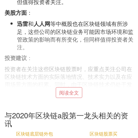
但值得投资者关注。
：
美股方面
和
等中概股也在区块链领域有所涉
迅雷
人人网
足，这些公司的区块链业务可能因市场环境和监
管政策的影响而有所变化，但同样值得投资者关
注。
：
投资建议
投资者在关注这些区块链股票时，应重点关注公司在
区块链技术方面的实际落地情况、技术实力以及在应
用场景方面的积累。同时，由于区块链技术仍处于发
展阶段，投资者应注意投资风险，理性投资。
阅读全文
Ⅱ 区块链概念股票龙头有哪些
与2020年区块链a股第一龙头相关的资
：
区块链概念股票的龙头主要包括以下几家公司
讯
：
易见股份（600093.SH）
区块链底层链外包
区块链股票买