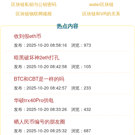
区块链私钥与公钥密码
water区块链
国家级基础设施平台
区块链物联网规模
区块链和VR的关系
区块链服务网络（BSN）由国家信息中心牵头联合央
企共建，支持众多合规应用；国家级开放区块链网络
热点内容
于2024年发布白皮书，聚焦跨境贸易等场景。
收到假eth币
头部企业联盟链平台
发布：2025-10-20 08:58:16
浏览：973
蚂蚁链是蚂蚁集团旗下的，应用于供应链金融、数字
藏品等领域；腾讯至信链由腾讯联合多方打造，聚焦
暗黑破坏神2eth打孔
实物资产上链和版权保护；网络超级链支撑北京互联
发布：2025-10-20 08:42:58
浏览：105
网法院“天平链”电子证据存证；微众银行FISCO BCO
BTC和CBT是一样的吗
S服务超百家金融机构，主打跨境支付与票据流转。
发布：2025-10-20 08:42:57
浏览：233
合规公有链与技术创新
Conflux Network是中国唯一合规公有链，采用混合
华硕trx40Pro供电
共识，与多地和企业合作元宇宙项目。
发布：2025-10-20 08:33:26
浏览：432
合规技术与应用项目
晒人民币编号的朋友圈
司法与政务应用有杭州互联网法院“司法区块链”、北
京互联网法院“天平链”；数字藏品平台如支付宝鲸
发布：2025-10-20 08:25:32
浏览：687