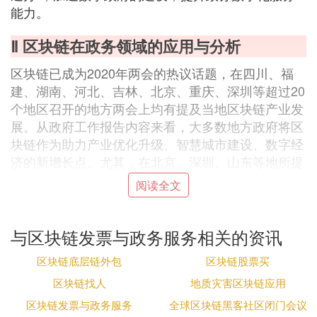
能力。
Ⅱ 区块链在政务领域的应用与分析
区块链已成为2020年两会的热议话题，在四川、福
建、湖南、河北、吉林、北京、重庆、深圳等超过20
个地区召开的地方两会上均有提及当地区块链产业发
展。从政府工作报告内容来看，大多数地方政府将区
块链作为助力产业优化升级、智慧城市建设、数字经
济的新增长点。尤其，在北京、深圳、山东等地所提
及的区块链应用场景中，政务领域成为爆发点。据不
阅读全文
完全统计，截至目前，已完成和正在筹建的区块链政
务应用超过90。
与区块链发票与政务服务相关的资讯
Ⅲ 中国合法的区块链有哪些
区块链底层链外包
区块链股票买
中国合法的区块链项目和应用主要集中在联盟链技术
区块链找人
地质灾害区块链应用
服务、政务与产业应用领域，以下是主流的项目及平
区块链发票与政务服务
全球区块链黑客社区闭门会议
台：