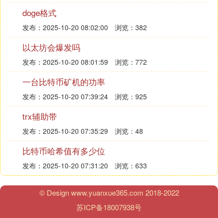
探、网络超级链等，支持合规数字艺术品发行与转
doge格式
赠。
发布：2025-10-20 08:02:00
浏览：382
行业应用
金融领域有跨境支付、
数字货币
、供应链金融等应
以太坊会爆发吗
用；物流与供应链管理包括食品溯源、物流跟踪；公
发布：2025-10-20 08:01:59
浏览：772
共服务与社会治理涵盖电子证据存证、政务服务、数
一台比特币矿机的功率
字身份认证；知识产权与文化涉及著作权保护、数字
文化鉴证；其他领域还有能源交易、医疗数据等应
发布：2025-10-20 07:39:24
浏览：925
用。
trx辅助带
这些项目均通过国家网信办备案或监管机构认可，聚
发布：2025-10-20 07:35:29
浏览：48
焦实体经济与合规场景。
比特币哈希值有多少位
Ⅳ 区块链政务是什么意思啊
发布：2025-10-20 07:31:20
浏览：633
区块链政务是通过区块链技术应用于政务管理、公共
服务等领域，提高政府的公信力和服务质量，加强政
© Design www.yuanxue365.com 2018-2022
府与公民的互动和信任。区块链技术可以保证数据的
苏ICP备18007938号
不可篡改性，确保政务数据的安全性和透明性，从而