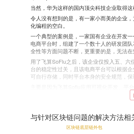
当然，华为这样的国内顶尖科技企业取得这
令人没有想到的是，有一家小而美的企业，
化编程的空白。
一个典型的案例是，一家国有企业在开发一
电商平台时，组建了一个数十人的研发团队
全性等方面问题不断，更重要的是，无法在
用了飞算SoFlu之后，该企业仅投入五、
台的稳定性过关，且该电商平台可以根据企
可自行存储，同时平台本身的安全规范，保
主要是因为飞算Soflu应用可视化开发、
程生命周期中的151个问题点，形成10大
超10倍，做到“十人可抵百人用”，让小团
此外，自动测试平台可以在开发完成后自动
与针对区块链问题的解决方法相
测试全流程。
区块链底层链外包
依照现在数字社会的发展速度，相信在不久