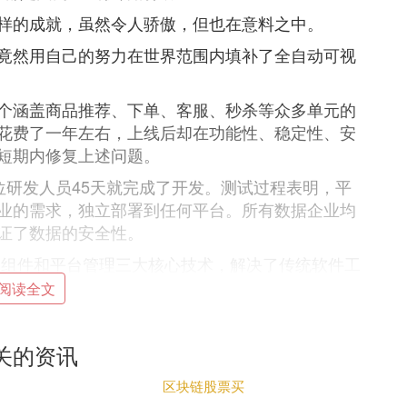
样的成就，虽然令人骄傲，但也在意料之中。
竟然用自己的努力在世界范围内填补了全自动可视
个涵盖商品推荐、下单、客服、秒杀等众多单元的
花费了一年左右，上线后却在功能性、稳定性、安
短期内修复上述问题。
六位研发人员45天就完成了开发。测试过程表明，平
业的需求，独立部署到任何平台。所有数据企业均
证了数据的安全性。
平台组件和平台管理三大核心技术，解决了传统软件工
自动化流水线，使项目开发成本降低80%，效率提升
阅读全文
队也能轻松开发大项目。
生成测试用例并完成软件测试，让一个人完成开发
关的资讯
区块链股票买
的将来，无数华为、飞算这样的科技公司投身基础