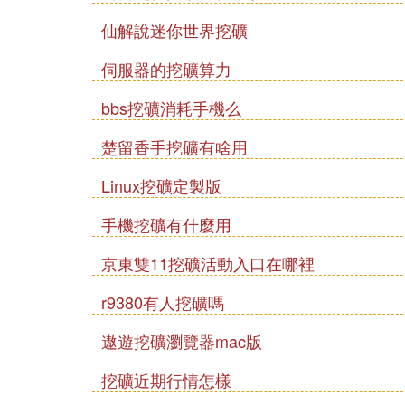
仙解說迷你世界挖礦
伺服器的挖礦算力
bbs挖礦消耗手機么
楚留香手挖礦有啥用
Linux挖礦定製版
手機挖礦有什麼用
京東雙11挖礦活動入口在哪裡
r9380有人挖礦嗎
遨遊挖礦瀏覽器mac版
挖礦近期行情怎樣