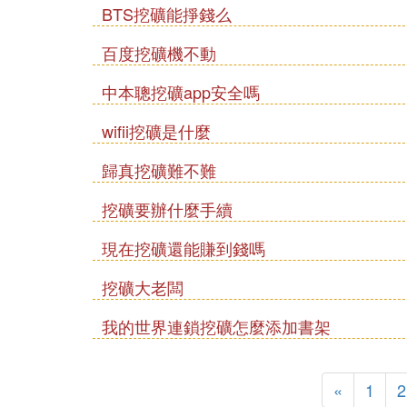
BTS挖礦能掙錢么
百度挖礦機不動
中本聰挖礦app安全嗎
wifii挖礦是什麼
歸真挖礦難不難
挖礦要辦什麼手續
現在挖礦還能賺到錢嗎
挖礦大老闆
我的世界連鎖挖礦怎麼添加書架
«
1
2