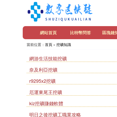
網站首頁
比特幣問答
區塊鏈
當前位置：
首頁
»
挖礦知識
網游生活技能挖礦
奈及利亞挖礦
r9295x2挖礦
厄運東尾王挖礦
kiz挖礦賺錢軟體
明日之後挖礦工職業攻略