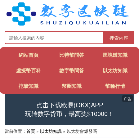
搜索內容
網站首頁
比特幣問答
區塊鏈知識
虛擬幣百科
數字幣問答
以太坊知識
挖礦知識
幣圈知識
幣種行情
广告
点击下载欧易(OKX)APP
玩转数字货币，最高奖$10000！
當前位置：
首頁
»
以太坊知識
» 以太坊會爆發嗎