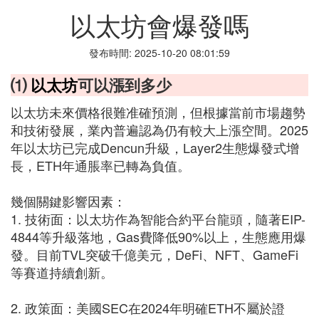
以太坊會爆發嗎
發布時間: 2025-10-20 08:01:59
⑴
以太坊
可以漲到多少
以太坊未來價格很難准確預測，但根據當前市場趨勢
和技術發展，業內普遍認為仍有較大上漲空間。2025
年以太坊已完成Dencun升級，Layer2生態爆發式增
長，ETH年通脹率已轉為負值。
幾個關鍵影響因素：
1. 技術面：以太坊作為智能合約平台龍頭，隨著EIP-
4844等升級落地，Gas費降低90%以上，生態應用爆
發。目前TVL突破千億美元，DeFi、NFT、GameFi
等賽道持續創新。
2. 政策面：美國SEC在2024年明確ETH不屬於證