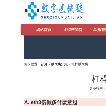
網站首頁
比特幣問答
區塊鏈
當前位置：
首頁
»
以太坊知識
» 杠桿以太坊
杠
發布時間: 20
A. eth3倍做多什麼意思