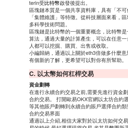
terin受
比特幣
啟發後提出。
區塊鏈本質是一個共享資料庫，具有「不可
「集體維護」等特徵。從科技層面來看，區
多科學技術問題。
區塊鏈是比特幣的一個重要概念，比特幣是
算法，通過大量的計算產生，可以在任意一
人都可以挖掘、購買、出售或收取。
小編歸納，通過以上關於eth3倍做多什麼意
有個新的了解，更希望可以對你有所幫助。
C. 以太幣如何杠桿交易
資金劃轉
在進行永續合約交易之前,需要先進行資金
合約交易。 打開歐易OKX官網以太坊合約
等其他賬戶劃轉到永續合約賬戶選擇合約類
合約交易界面
通過以上介紹,相信大家對於以太坊如何交
易的時候,最好選擇現貨交易,尤其是幣圈新手