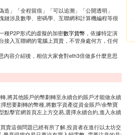
偽造」「全程留痕」「可以追溯」「公開透明」
塊鏈涉及數學、密碼學、互聯網和計算機編程等很
一種P2P形式的虛擬的加密
數字貨幣
，依據特定演
台接入互聯網的電腦上買賣，不管身處何方，任何
思內容介紹後，相信大家會對eth3倍做多什麼意思
劃轉,將其他賬戶的幣劃轉至永續合約賬戶才能做永續
選擇想要劃轉的幣種,將數字資產從資金賬戶/余幣寶
型點擊官網首頁左上方交易,選擇永續合約,進入永續
易買賣這個問題已經有所了解,投資者在進行以太坊交
,畢竟現貨交易只要沒有買入歸零幣, 需要注意的是: