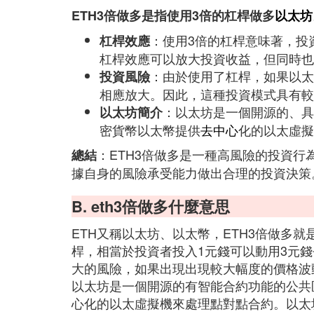
ETH3倍做多是指使用3倍的杠桿做多
以太坊
：使用3倍的杠桿意味著，投
杠桿效應
杠桿效應可以放大投資收益，但同時也
：由於使用了杠桿，如果以太
投資風險
相應放大。因此，這種投資模式具有較
：以太坊是一個開源的、具
以太坊簡介
密貨幣以太幣提供
去中心
化的以太虛擬
：ETH3倍做多是一種高風險的投資
總結
據自身的風險承受能力做出合理的投資決策
B. eth3倍做多什麼意思
ETH又稱以太坊、以太幣，ETH3倍做多
桿，相當於投資者投入1元錢可以動用3元
大的風險，如果出現出現較大幅度的價格波
以太坊是一個開源的有智能合約功能的公共
心化的以太虛擬機來處理點對點合約。以太坊的概念