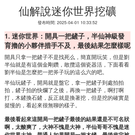
仙解說迷你世界挖礦
發布時間: 2025-04-01 10:33:52
1. 迷你世界：開具一把鏟子，半仙神級發
育擼的小夥伴措手不及，最後結果怎麼樣呢
開具只拿一把鏟子不是找死么，簡直開玩笑，但是劉
半仙就是有這個金剛鑽，敢攬這個瓷器活，下面看看
劉半仙是怎麼把一把斧子玩的這么六的吧。
半仙玩鏟子，開局就是盤它，拿一把鏟子到處拍拍
拍，鏟子拍的快爛了之後，再換一把鏟子，啊打啊
打，木鏟換石鏟，反正就是換著挖，但是挖的確實是
挺慢的，看起來很無聊的樣子。
最後看起來這開局一把鏟子最後的結果還是不可名狀
啊，太酸爽了，大神不愧是大神，半仙哥哥不愧是迷
你世界大神，普通人如果開局一把木鏟，最後肯定被