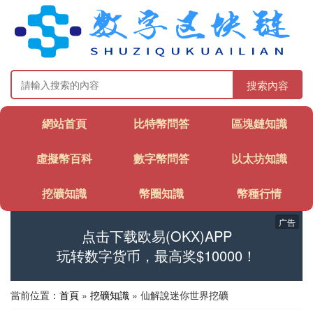
搜索內容
網站首頁
比特幣問答
區塊鏈知識
虛擬幣百科
數字幣問答
以太坊知識
挖礦知識
幣圈知識
幣種行情
广告
点击下载欧易(OKX)APP
玩转数字货币，最高奖$10000！
當前位置：
首頁
»
挖礦知識
» 仙解說迷你世界挖礦