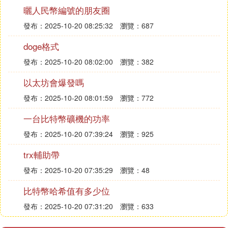
度回落，回吐其在周日以來的所有漲幅。
曬人民幣編號的朋友圈
隨著比特幣（BTC）價格下跌，更廣泛的
發布：2025-10-20 08:25:32
瀏覽：687
加密貨幣市場正在面臨清算。
CoinGlass數據顯示，隨著比特幣價格跌落
doge格式
8.3 萬美元，虛擬貨幣市場過去24 小時爆
發布：2025-10-20 08:02:00
瀏覽：382
倉金額增至10.7 億美元。其中多頭部位在
清算中佔主導地位，爆倉金額為9.28 億美
以太坊會爆發嗎
元。
發布：2025-10-20 08:01:59
瀏覽：772
而比特幣仍是爆倉的主要貨幣，比特幣爆
倉金額達3.93 億美元。
一台比特幣礦機的功率
虛擬貨幣爆倉情況（來源：Coinglass）
發布：2025-10-20 07:39:24
瀏覽：925
分析師認為，領先的數位資產比特幣的快
trx輔助帶
速下跌導致了市場上出現的廣泛清算。由
於人們猜測比特幣已進入發行階段，並且
發布：2025-10-20 07:35:29
瀏覽：48
可能不會很快出現大幅上漲，因此許多投
比特幣哈希值有多少位
資者對大盤顯得謹慎。
BitMEX 共同創辦人Arthur Hayes 表示，在
發布：2025-10-20 07:31:20
瀏覽：633
最壞情況下，比特幣仍有可能會回測前一