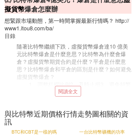
擬貨幣
爆倉怎麼辦
想緊跟市場動態，第一時間掌握最新行情嗎？ http://
www1.itou8.com/ba/
目錄
隨著比特幣繼續下跌，虛擬貨幣爆倉達10 億美
元比特幣爆倉是什麼意思？比特幣為什麼會爆
倉？虛擬貨幣期貨合約是什麼？平倉是什麼意
思？比特幣爆倉和平倉的區別是什麼？如何避免
虛擬貨幣爆倉？
1、調整杠桿比例2、及時止損3、避免頻繁
交易4、謹慎加碼5、不要盲目跟單當比特
閱讀全文
幣等虛擬貨幣行情變化較大時，就會出現
「爆倉」的情況。
與比特幣近期價格行情走勢圖相關的資
隨著川普在2024 年11 月勝選，加密貨幣
訊
市場情緒積極，推動比特幣沖向10 萬美元
的高價，然而，在這之後，比特幣價格不
BTC和CBT是一樣的嗎
一台比特幣礦機的功率