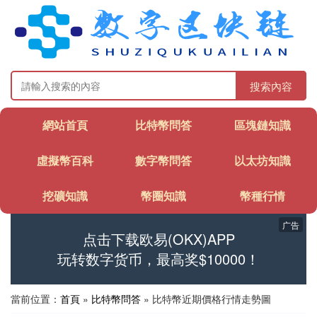
搜索內容
網站首頁
比特幣問答
區塊鏈知識
虛擬幣百科
數字幣問答
以太坊知識
挖礦知識
幣圈知識
幣種行情
广告
点击下载欧易(OKX)APP
玩转数字货币，最高奖$10000！
當前位置：
首頁
»
比特幣問答
» 比特幣近期價格行情走勢圖