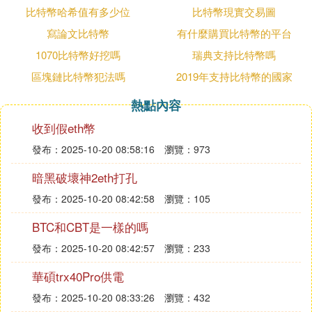
斷調整，劇烈的行情一度讓虛擬貨幣市場
比特幣哈希值有多少位
比特幣現實交易圖
超過20 萬人爆倉。
寫論文比特幣
有什麼購買比特幣的平台
那麼，比特幣爆倉是什麼意思？為什麼會
爆倉？投資者應該如何避免虛擬貨幣爆倉
1070比特幣好挖嗎
瑞典支持比特幣嗎
呢？
區塊鏈比特幣犯法嗎
2019年支持比特幣的國家
熱點內容
隨著比特幣繼續下跌，虛擬貨幣爆倉達10
億美元
收到假eth幣
在交易量第二大的加密貨幣交易所Bybit 2
發布：2025-10-20 08:58:16
瀏覽：973
月底被駭後，加密貨幣市場情緒轉為恐
慌，比特幣也一度跌破8 萬美元。
暗黑破壞神2eth打孔
專家指出，市場原期待川普上任後能帶來
發布：2025-10-20 08:42:58
瀏覽：105
友善的加密貨幣政策，但至今仍未見具體
BTC和CBT是一樣的嗎
利多措施，再加上關稅政策、經濟不確定
性等疑慮，市場情緒趨向悲觀。
發布：2025-10-20 08:42:57
瀏覽：233
盡管比特幣在周一（3/3）因川普宣布將建
華碩trx40Pro供電
立「加密貨幣戰略儲備」言論而重回9
萬，但在川普關稅戰的陰霾下，比特幣再
發布：2025-10-20 08:33:26
瀏覽：432