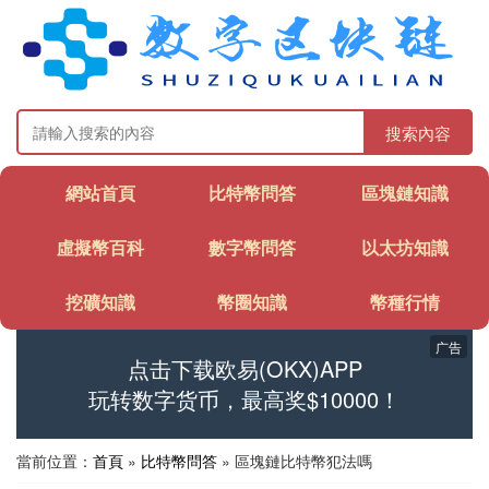
搜索內容
網站首頁
比特幣問答
區塊鏈知識
虛擬幣百科
數字幣問答
以太坊知識
挖礦知識
幣圈知識
幣種行情
广告
点击下载欧易(OKX)APP
玩转数字货币，最高奖$10000！
當前位置：
首頁
»
比特幣問答
» 區塊鏈比特幣犯法嗎