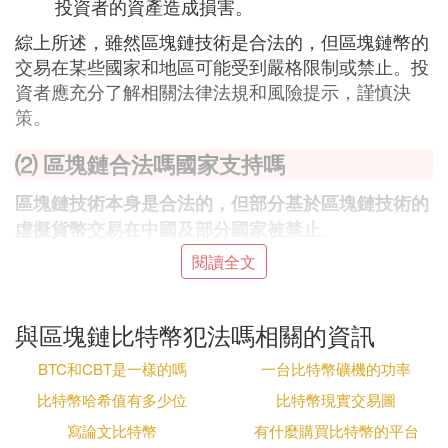
投資者的資產造成損害。
綜上所述，雖然區塊鏈技術是合法的，但區塊鏈幣的
交易在某些國家和地區可能受到嚴格限制或禁止。投
資者應充分了解相關法律法規和風險提示，謹慎決
策。
⑵ 區塊鏈合法嗎國家支持嗎
區塊鏈技術本身是合法的，但部分基於區塊鏈技術的
。
虛擬貨幣
交易在中國及部分國家被禁止
閱讀全文
一、區塊鏈技術的合法性
區塊鏈作為一種去中心化的分布式賬本技術，具有數
據不可篡改和可追溯的特性，在多個領域有著廣泛的
與區塊鏈比特幣犯法嗎相關的資訊
應用前景，如金融、供應鏈管理、版權保護等。這些
BTC和CBT是一樣的嗎
一台比特幣礦機的功率
應用都是基於區塊鏈技術的合法性和創新性。因此，
從技術的角度來看，區塊鏈是合法的。
比特幣哈希值有多少位
比特幣現實交易圖
寫論文比特幣
有什麼購買比特幣的平台
二、中國對虛擬貨幣交易的態度