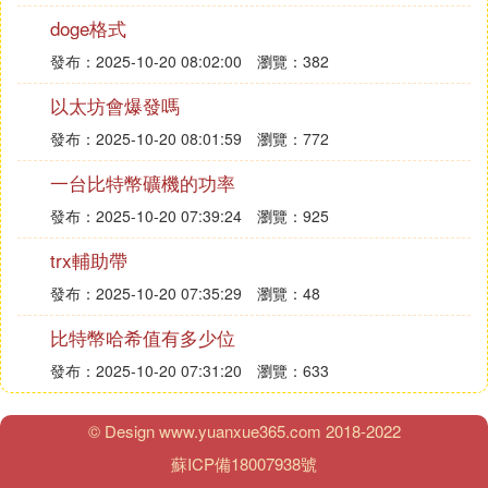
擬貨幣交易在中國及部分國家被禁止。因此，投資者
doge格式
在進行相關交易時應充分了解當地的法律法規和監管
發布：2025-10-20 08:02:00
瀏覽：382
政策，避免觸犯法律並保護自己的利益。同時，對於
普通老百姓來說，應遠離賭博與傳銷行為，珍惜自己
以太坊會爆發嗎
的血汗錢。
發布：2025-10-20 08:01:59
瀏覽：772
⑶ 比特幣是什麼合法嗎是不是騙局
一台比特幣礦機的功率
發布：2025-10-20 07:39:24
瀏覽：925
比特幣是一種基於區塊鏈技術的
數字貨幣
，目前在我
國並不完全合法，且比特幣本身不是騙局。
trx輔助帶
發布：2025-10-20 07:35:29
瀏覽：48
比特幣，英文名BitCoin，簡稱BTC，是由開源的P2P
比特幣哈希值有多少位
軟體產生的一種電子貨幣，它不依賴於任何特定的貨
幣機構發行。比特幣的生成依賴於特定的演算法和大
發布：2025-10-20 07:31:20
瀏覽：633
量的計算，通過“
挖礦
”過程產生。比特幣的經濟體系
使用整個P2P網路中眾多節點構成的分布式資料庫來
© Design www.yuanxue365.com 2018-2022
確認並記錄所有的交易行為，這種去中心化的特性確
蘇ICP備18007938號
保了比特幣交易的安全性和透明性。同時，比特幣的