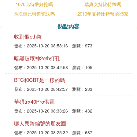
1070比特幣好挖嗎
瑞典支持比特幣嗎
在中國，政府已經全面禁止了比特幣等虛擬貨幣的交
區塊鏈比特幣犯法嗎
2019年支持比特幣的國家
易。這是因為虛擬貨幣交易存在諸多風險，如價格暴
漲暴跌、市場投機行為嚴重、可能被用於非法活動
熱點內容
等。為了保護投資者的利益和金融市場的穩定，中國
收到假eth幣
政府採取了嚴格的監管措施。因此，在中國境內進行
虛擬貨幣交易是違法的，不受政府保護。
發布：2025-10-20 08:58:16
瀏覽：973
三、其他國家或地區對虛擬貨幣交易的態度
暗黑破壞神2eth打孔
除了中國，世界上很多其他國家或地區也對虛擬貨幣
發布：2025-10-20 08:42:58
瀏覽：105
交易採取了嚴格的監管措施或禁止交易。這些措施主
BTC和CBT是一樣的嗎
要是出於保護投資者利益、防止洗錢和恐怖融資等考
慮。然而，也有一些國家或地區對虛擬貨幣持開放態
發布：2025-10-20 08:42:57
瀏覽：233
度，允許其進行合法交易。這主要取決於各國或地區
華碩trx40Pro供電
的法律法規和監管政策。
發布：2025-10-20 08:33:26
瀏覽：432
四、總結
曬人民幣編號的朋友圈
綜上所述，區塊鏈技術本身是合法的，並且在多個領
發布：2025-10-20 08:25:32
瀏覽：687
域有著廣泛的應用前景。但是，基於區塊鏈技術的虛