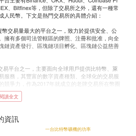
Binance、OKX、Huobi、Coinbase Pr
、BitMEX、Bitfinex等，但除了交易所之外，還有一種常
換成人民幣。下文是熱門交易所的具體介紹：
球加密貨幣交易量最大的平台之一，致力於提供安全、公
。擁有多個司法管轄區的牌照、注冊和批准，向全
塊鏈資產發行、區塊鏈項目孵化、區塊鏈公益慈善
產交易平台之一，主要面向全球用戶提供比特幣、
萊
易服務，其豐富的數字資產種類、全球化的交易服
競爭力，作為2017年就成立的老牌交易所在幣圈
閱讀全文
更名為HTX，在2017年初次幣圈牛市時候的火幣可謂
加密貨幣交易平台，當時火幣公司近200名成員具有
的資訊
驗，致力打造最安全可信賴的比特幣交易平台。201
特幣日交易額紀錄，日成交量達501萬枚比特幣，單日
一台比特幣礦機的功率