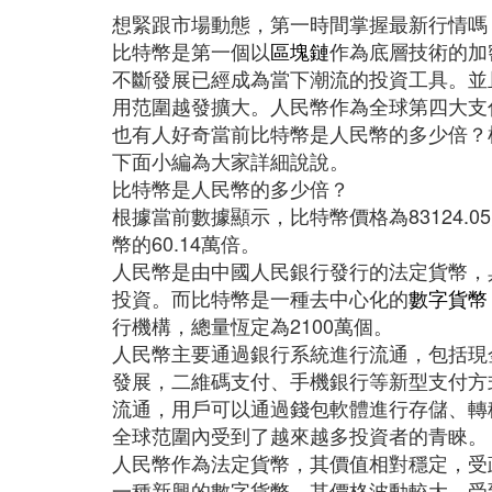
想緊跟市場動態，第一時間掌握最新行情嗎？ http:/
比特幣是第一個以
區塊鏈
作為底層技術的加
不斷發展已經成為當下潮流的投資工具。並
用范圍越發擴大。人民幣作為全球第四大支
也有人好奇當前比特幣是人民幣的多少倍？根
下面小編為大家詳細說說。
比特幣是人民幣的多少倍？
根據當前數據顯示，比特幣價格為83124.0
幣的60.14萬倍。
人民幣是由中國人民銀行發行的法定貨幣，
投資。而比特幣是一種去中心化的
數字貨幣
行機構，總量恆定為2100萬個。
人民幣主要通過銀行系統進行流通，包括現
發展，二維碼支付、手機銀行等新型支付方
流通，用戶可以通過錢包軟體進行存儲、轉
全球范圍內受到了越來越多投資者的青睞。
人民幣作為法定貨幣，其價值相對穩定，受
一種新興的數字貨幣，其價格波動較大，受