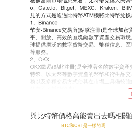
根據當前市場信息來看，比特幣兌換人民幣平台主要有
o、Gate.io、Bitget、MEXC、Kraken
見的方式是通過比特幣ATM機將比特幣兌
1、Binance
幣安-Binance交易所(點擊注冊)是全
平、開放、高效的區塊鏈數字資產交易環境
球提供廣泛的數字貨幣交易、幣種信息、區
等服務。
2、OKX
OKX歐易(點此注冊)是全球著名的數字資
特幣
、以太幣等數字資產的幣幣和衍生品交
務以及多種交易方式使其在市場上具備較強的
佔有不可撼動的地位。
3、Huobi
火幣交易所(點擊注冊)原英文名Huobi現已
是火遍半邊天，一度榮登全球交易量最大的
與比特幣價格高能賣出去嗎相關
長期的互聯網和金融領域產品研發和運營經
6年12月22日，火幣網第10次刷新平台比
BTC和CBT是一樣的嗎