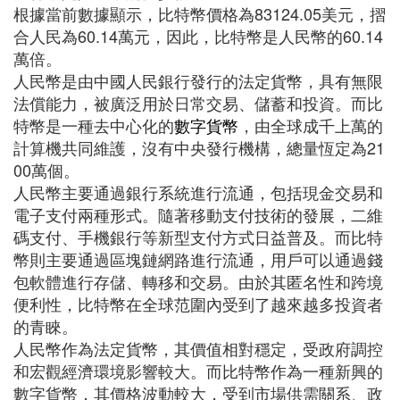
根據當前數據顯示，比特幣價格為83124.05美元，摺
合人民為60.14萬元，因此，比特幣是人民幣的60.14
萬倍。
人民幣是由中國人民銀行發行的法定貨幣，具有無限
法償能力，被廣泛用於日常交易、儲蓄和投資。而比
特幣是一種去中心化的
數字貨幣
，由全球成千上萬的
計算機共同維護，沒有中央發行機構，總量恆定為21
00萬個。
人民幣主要通過銀行系統進行流通，包括現金交易和
電子支付兩種形式。隨著移動支付技術的發展，二維
碼支付、手機銀行等新型支付方式日益普及。而比特
幣則主要通過區塊鏈網路進行流通，用戶可以通過錢
包軟體進行存儲、轉移和交易。由於其匿名性和跨境
便利性，比特幣在全球范圍內受到了越來越多投資者
的青睞。
人民幣作為法定貨幣，其價值相對穩定，受政府調控
和宏觀經濟環境影響較大。而比特幣作為一種新興的
數字貨幣，其價格波動較大，受到市場供需關系、政