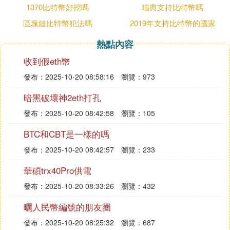
1070比特幣好挖嗎
瑞典支持比特幣嗎
同時，比特幣也可以用人民幣等法定貨幣進行交易。
投資者可以通過各大加密貨幣交易平台，使用人民幣
區塊鏈比特幣犯法嗎
2019年支持比特幣的國家
購買比特幣。這些交易平台提供了比特幣與多種法定
熱點內容
貨幣之間的兌換服務，使得投資者可以根據自己的需
求和所在地區的貨幣體系，選擇合適的交易方式。
收到假eth幣
因此比特幣的價值並不固定於某一種貨幣，而是隨著
發布：2025-10-20 08:58:16
瀏覽：973
市場波動而不斷變化。投資者在進行比特幣交易時，
暗黑破壞神2eth打孔
應充分了解相關風險，並根據自身的風險承受能力和
投資目標謹慎決策。
發布：2025-10-20 08:42:58
瀏覽：105
比特幣兌換人民幣平台有哪些？
BTC和CBT是一樣的嗎
根據當前市場信息來看，比特幣兌換人民幣平台主要
有Binance、OKX、Huobi、Coinbase Pro、Gate.i
發布：2025-10-20 08:42:57
瀏覽：233
o、Bitget、MEXC、Kraken、BitMEX、Bitfinex等，
華碩trx40Pro供電
但除了交易所之外，還有一種常見的方式是通過比特
發布：2025-10-20 08:33:26
瀏覽：432
幣ATM機將比特幣兌換成人民幣。下文是熱門交易所
的具體介紹：
曬人民幣編號的朋友圈
1、Binance
發布：2025-10-20 08:25:32
瀏覽：687
幣安-Binance交易所(點擊注冊)是全球加密貨幣交易