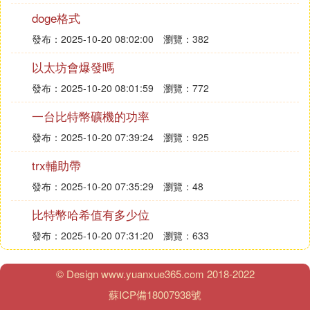
量最大的平台之一，致力於提供安全、公平、開放、
doge格式
高效的區塊鏈數字資產交易環境。擁有多個司法管轄
發布：2025-10-20 08:02:00
瀏覽：382
區的牌照、注冊和批准，向全球提供廣泛的數字貨幣
交易、幣種信息、區塊鏈資產發行、區塊鏈項目孵
以太坊會爆發嗎
化、區塊鏈公益慈善等服務。
發布：2025-10-20 08:01:59
瀏覽：772
2、OKX
一台比特幣礦機的功率
OKX歐易(點此注冊)是全球著名的數字資產交易平台
之一，主要面向全球用戶提供比特幣、
萊特幣
、以太
發布：2025-10-20 07:39:24
瀏覽：925
幣等數字資產的幣幣和衍生品交易服務，其豐富的數
trx輔助帶
字資產種類、全球化的交易服務以及多種交易方式使
其在市場上具備較強的競爭力，作為2017年就成立的
發布：2025-10-20 07:35:29
瀏覽：48
老牌交易所在幣圈佔有不可撼動的地位。
比特幣哈希值有多少位
3、Huobi
發布：2025-10-20 07:31:20
瀏覽：633
火幣交易所(點擊注冊)原英文名Huobi現已更名為HT
X，在2017年初次幣圈牛市時候的火幣可謂是火遍半
邊天，一度榮登全球交易量最大的加密貨幣交易平
© Design www.yuanxue365.com 2018-2022
台，當時火幣公司近200名成員具有長期的互聯網和
蘇ICP備18007938號
金融領域產品研發和運營經驗，致力打造最安全可信