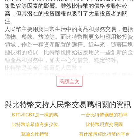
策監管等因素的影響。雖然比特幣的價格波動性較
高，但其潛在的投資回報也吸引了大量投資者的關
注。
人民幣主要用於日常生活中的商品和服務交易，包括
購物、餐飲、旅遊等。而比特幣則更多地應用於投資
領域，作為一種資產配置的選擇。近年來，隨著區塊
鏈技術的發展，比特幣也開始被應用於一些創新的金
融產品和服務中，如去中心化借貸、穩定幣等。
比特幣是美金計算還是人民幣？
比特幣既不是直接用美金計算，也不是直接用人民幣
閱讀全文
計算，但可以用美金或人民幣等法定貨幣進行交易‌。
比特幣是一種去中心化的數字貨幣，它的價值並不依
賴於某個特定的國家或貨幣體系，而是基於市場供需
與比特幣支持人民幣交易嗎相關的資訊
關系和投資者的共識。
在金融市場中，比特幣經常與美元(USD)形成交易對
BTC和CBT是一樣的嗎
一台比特幣礦機的功率
(如BTCUSD)，即用美元來計價和交易比特幣。但這
比特幣哈希值有多少位
比特幣現實交易圖
並不意味著比特幣的本質是美元，而是表示在交易過
寫論文比特幣
有什麼購買比特幣的平台
程中，美元常被用作一種計價和結算工具。