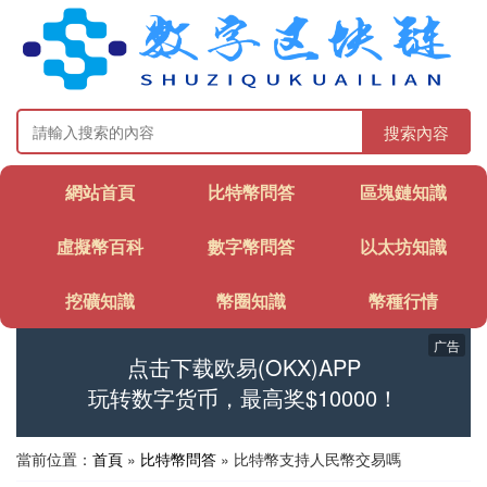
搜索內容
網站首頁
比特幣問答
區塊鏈知識
虛擬幣百科
數字幣問答
以太坊知識
挖礦知識
幣圈知識
幣種行情
广告
点击下载欧易(OKX)APP
玩转数字货币，最高奖$10000！
當前位置：
首頁
»
比特幣問答
» 比特幣支持人民幣交易嗎