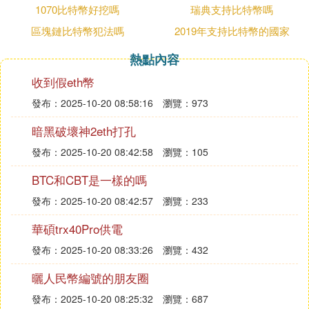
作後隱退。
1070比特幣好挖嗎
瑞典支持比特幣嗎
區塊鏈比特幣犯法嗎
2019年支持比特幣的國家
許子敬，幣圈大佬，火星人，以超級現金Hcash項目
熱點內容
聞名，引發幣圈巨浪，他的影響力巨大，但因某些事
件，公眾的聲音逐漸減少。
收到假eth幣
發布：2025-10-20 08:58:16
瀏覽：973
薛蠻子，天使投資人，UT斯達康創始人，癌症鬥
士，華爾街知名華人投資家，他的投資眼光獨到，對
暗黑破壞神2eth打孔
區塊鏈行業有著深刻的理解。
發布：2025-10-20 08:42:58
瀏覽：105
BTC和CBT是一樣的嗎
BM，自由市場的程序大神，他開發的EOS被視為可
能取代
以太坊
地位的區塊鏈操作系統，他的決策和理
發布：2025-10-20 08:42:57
瀏覽：233
念對幣圈產生了深遠影響。
華碩trx40Pro供電
郭宏才，寶二爺，幣圈曝光率最高的幣圈大咖，以直
發布：2025-10-20 08:33:26
瀏覽：432
言快語著稱，對幣圈分叉現象直言不諱，推動了GO
曬人民幣編號的朋友圈
D（比特幣上帝）項目。
發布：2025-10-20 08:25:32
瀏覽：687