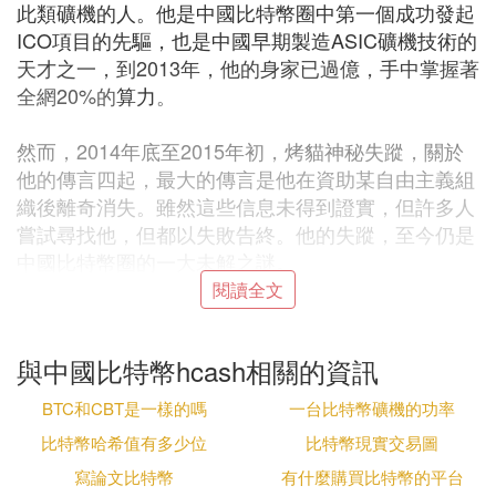
此類礦機的人。他是中國比特幣圈中第一個成功發起
ICO項目的先驅，也是中國早期製造ASIC礦機技術的
天才之一，到2013年，他的身家已過億，手中掌握著
全網20%的
算力
。
然而，2014年底至2015年初，烤貓神秘失蹤，關於
他的傳言四起，最大的傳言是他在資助某自由主義組
織後離奇消失。雖然這些信息未得到證實，但許多人
嘗試尋找他，但都以失敗告終。他的失蹤，至今仍是
中國比特幣圈的一大未解之謎。
閱讀全文
幣圈的十大風雲人物，你了解多少？中本聰、許子
敬、薛蠻子、BM、郭宏才、V神、吳忌寒、何一、沈
與中國比特幣hcash相關的資訊
波、李笑來，他們是幣圈中最具影響力的人物。
BTC和CBT是一樣的嗎
一台比特幣礦機的功率
中本聰，比特幣的創造者，擁有神秘的背景和身份，
比特幣哈希值有多少位
比特幣現實交易圖
他的比特幣錢包中藏有100萬個比特幣，價值驚人，
寫論文比特幣
有什麼購買比特幣的平台
但財富對他毫無吸引力，他像一個超人，留下驚世傑