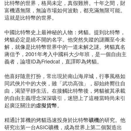
比特幣的世界，格局未定，真假難辨。十年之間，財
富機遇無限，無論市場如何波動，都充滿無限可能。
這就是比特幣的世界。
中國比特幣史上最神秘的人物：烤貓。提到比特幣，
烤貓必定是繞不開的名字。他突然失蹤的謎團至今未
解，就像是比特幣世界中的一道未解之謎。烤貓真名
蔣信予，2001年考入中國科大少年班，是一個自由主
義者，論壇ID為Friedcat，直譯即為烤貓。
他喜好隨意打扮，常出現於南山海岸城，行事風格如
同武俠片中的大俠，雖「武功高強」，卻始終嚮往自
由，渴望平靜生活。在接觸比特幣後，烤貓被其承載
的自由主義理念深深吸引，迷戀上了這種當時尚未引
起廣泛關注的
虛擬貨幣
。
精通計算機的烤貓迅速投身於比特幣
礦機
的研究。他
研究出第一台ASIC礦機，成為世界上第二個製造出