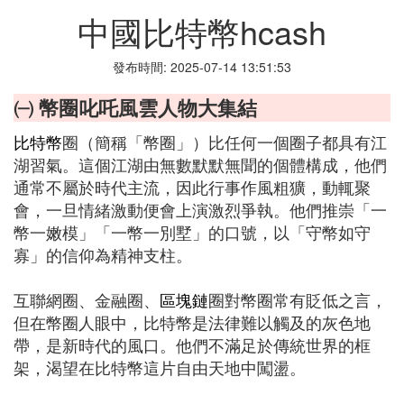
中國比特幣hcash
發布時間: 2025-07-14 13:51:53
㈠ 幣圈叱吒風雲人物大集結
比特幣
圈（簡稱「幣圈」）比任何一個圈子都具有江
湖習氣。這個江湖由無數默默無聞的個體構成，他們
通常不屬於時代主流，因此行事作風粗獷，動輒聚
會，一旦情緒激動便會上演激烈爭執。他們推崇「一
幣一嫩模」「一幣一別墅」的口號，以「守幣如守
寡」的信仰為精神支柱。
互聯網圈、金融圈、
區塊鏈
圈對幣圈常有貶低之言，
但在幣圈人眼中，比特幣是法律難以觸及的灰色地
帶，是新時代的風口。他們不滿足於傳統世界的框
架，渴望在比特幣這片自由天地中闖盪。