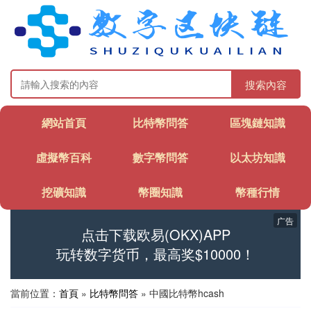
搜索內容
網站首頁
比特幣問答
區塊鏈知識
虛擬幣百科
數字幣問答
以太坊知識
挖礦知識
幣圈知識
幣種行情
广告
点击下载欧易(OKX)APP
玩转数字货币，最高奖$10000！
當前位置：
首頁
»
比特幣問答
» 中國比特幣hcash