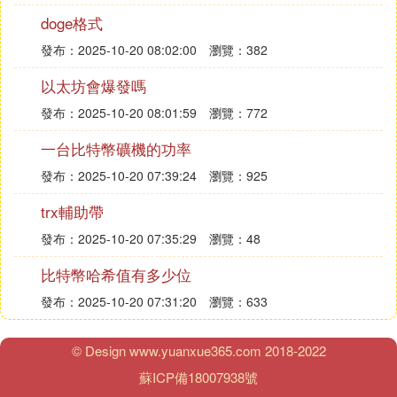
V神，以太坊的創造者，年輕但極具影響力，他對於I
doge格式
CO市場的態度明確，為投資者提供了重要參考。
發布：2025-10-20 08:02:00
瀏覽：382
吳忌寒，比特大陸CEO，算力皇帝，擁有世界最大的
以太坊會爆發嗎
比特幣
礦池
，是可能的51%攻擊發起者之一。
發布：2025-10-20 08:01:59
瀏覽：772
何一，幣圈一姐，原旅遊衛視主持人，後來加入OKC
一台比特幣礦機的功率
oin，成為其市場份額的重要推動者，後加入幣安，
發布：2025-10-20 07:39:24
瀏覽：925
助力其快速發展。
trx輔助帶
沈波，分布式資本創始人，原比特股創始團隊成員，
發布：2025-10-20 07:35:29
瀏覽：48
具有豐富的投資背景，是中國最大的專業投資區塊鏈
比特幣哈希值有多少位
領域的基金之一。
發布：2025-10-20 07:31:20
瀏覽：633
李笑來，自稱中國比特幣首富，與老貓組成的硬幣資
本，在監管到來時在幣圈頗有影響力，投資策略獨
© Design www.yuanxue365.com 2018-2022
特，影響著幣圈。
蘇ICP備18007938號