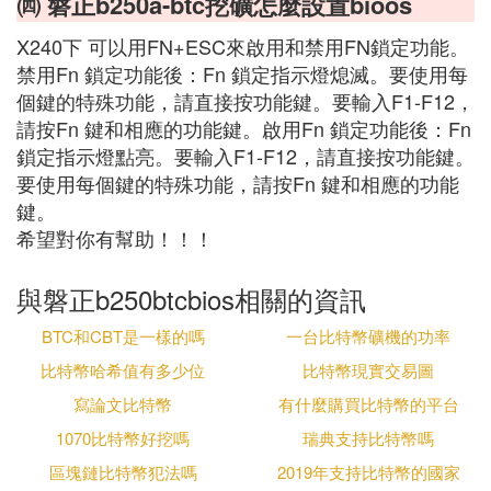
㈣ 磐正b250a-btc挖礦怎麼設置bioos
X240下 可以用FN+ESC來啟用和禁用FN鎖定功能。
禁用Fn 鎖定功能後：Fn 鎖定指示燈熄滅。要使用每
個鍵的特殊功能，請直接按功能鍵。要輸入F1-F12，
請按Fn 鍵和相應的功能鍵。啟用Fn 鎖定功能後：Fn
鎖定指示燈點亮。要輸入F1-F12，請直接按功能鍵。
要使用每個鍵的特殊功能，請按Fn 鍵和相應的功能
鍵。
希望對你有幫助！！！
與磐正b250btcbios相關的資訊
BTC和CBT是一樣的嗎
一台比特幣礦機的功率
比特幣哈希值有多少位
比特幣現實交易圖
寫論文比特幣
有什麼購買比特幣的平台
1070比特幣好挖嗎
瑞典支持比特幣嗎
區塊鏈比特幣犯法嗎
2019年支持比特幣的國家