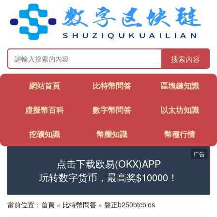
搜索內容
網站首頁
比特幣問答
區塊鏈知識
虛擬幣百科
數字幣問答
以太坊知識
挖礦知識
幣圈知識
幣種行情
广告
点击下载欧易(OKX)APP
玩转数字货币，最高奖$10000！
當前位置：
首頁
»
比特幣問答
» 磐正b250btcbios