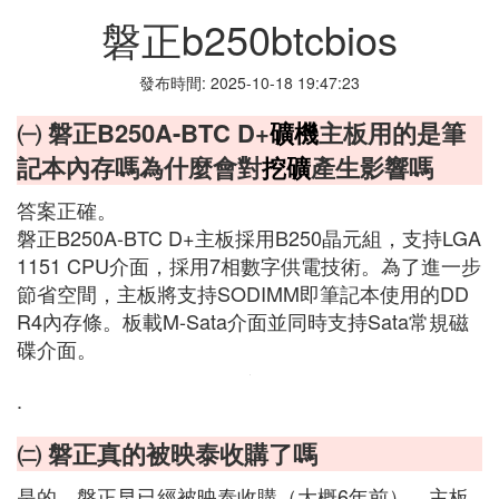
磐正b250btcbios
發布時間: 2025-10-18 19:47:23
㈠ 磐正B250A-BTC D+
礦機
主板用的是筆
記本內存嗎為什麼會對
挖礦
產生影響嗎
答案正確。
磐正B250A-BTC D+主板採用B250晶元組，支持LGA
1151 CPU介面，採用7相數字供電技術。為了進一步
節省空間，主板將支持SODIMM即筆記本使用的DD
R4內存條。板載M-Sata介面並同時支持Sata常規磁
碟介面。
.
㈡ 磐正真的被映泰收購了嗎
是的，磐正早已經被映泰收購（大概6年前），主板