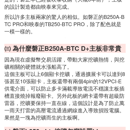
的設計製造都由映泰來完成。
所以許多主板兩家的驚人的相似。如磐正的B250A-B
TC PRO和映泰的TB250-BTC PRO，除了配色就是
一模一樣的。
㈢ 為什麼磐正B250A-BTC D+主板非常貴
因為現在虛擬幣交易活躍，帶動大家挖礦熱情，與挖
礦相關的硬體就水漲船高了。
這個主板可以上6個顯卡挖礦，通過擴展卡可以達到8
張甚至10張顯卡，主板還帶有兩個4pin的12VPCI-E
供電介面，可以防止多卡滿載導致電流不穩讓主板插
槽直接燒掉報廢顯卡。另外此板的網卡還帶有超級防
雷器，挖礦要保持一直在線，這個設計是為了防止萬
一雨天打雷的高壓電流通過網線進入導致損毀電腦。
果然是一塊為挖礦而生的主板啊。