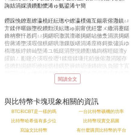
誨姞涓婇潰鐨勫懡浠ゅ氨鍙浠ヤ簡
鐒跺悗鐐逛繚瀛橈紝紜璁や繚瀛樸備互鍚庡傛灉鎮ㄩ
亣鍒伴暱鏃墮棿鐨勯浂紜璁ゅ崱甯侊紝鐢ㄨ繖涓蹇鎹
鋒柟寮忓惎鍔ㄩ挶鍖呮潵淇澶嶉挶鍖呫傚洜涓洪挶鍖
呰蔣浠墮渶瑕佷粠鍖哄潡鏁版嵁涓浠庢柊鎶撳彇浜ゆ
槗璁板綍錛屾墍浠ユ牴鎹涓嶅悓鐨勫尯鍧楁暟鎹澶у
皬鎮ㄥ彲鑳介渶瑕佺瓑1鍒癗鍒嗛挓銆傚傛灉涓闂存
偍鐨勯挶鍖呮樉紺烘棤鍝嶅簲錛岄偅鏄鍥犱負閽卞寘
鏂囦歡姝ｅ湪蹇欍傝蜂笉瑕佸叧闂瀹冦傝風粰浠栬愬
閱讀全文
績銆佹椂闂村拰鐖便侾S錛屽傛灉浣犲崱浣忕殑鏄鐙
楃嫍甯侊紝鍥犱負鐙楀竵浣跨敤鐨勬簮鐮佽繃鏃э紝
涓嶆敮鎸 -salvagewallet 鍛戒護銆傛墍浠ョ嫍甯佸彧
與比特幣卡塊現象相關的資訊
鑳界敤鏇村嵄闄╃殑鏂規硶2淇澶嶃
鏂規硶/姝ラや簩錛氬煎嚭縐侀掗娉 錛堝垏鍕挎妸縐
BTC和CBT是一樣的嗎
一台比特幣礦機的功率
侀掗璁╀換浣曚漢鐭ラ亾錛
比特幣哈希值有多少位
比特幣現實交易圖
1瀵煎嚭閽卞寘鍦板潃縐侀掗鐐瑰府鍔-璋冭瘯紿楀彛-
寫論文比特幣
有什麼購買比特幣的平台
鎺у埗鍙拌繘鍏ラ挶鍖呮帶鍒跺彴鐣岄潰銆