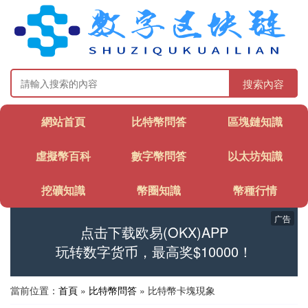
搜索內容
網站首頁
比特幣問答
區塊鏈知識
虛擬幣百科
數字幣問答
以太坊知識
挖礦知識
幣圈知識
幣種行情
广告
点击下载欧易(OKX)APP
玩转数字货币，最高奖$10000！
當前位置：
首頁
»
比特幣問答
» 比特幣卡塊現象