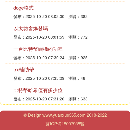
朵粬甯佺嶈鋒壘鍒扮浉搴旂殑甯佺嶆暟鎹鏂囦歡澶癸
doge格式
級榪涘叆銆 榪涘叆鍚庡湪閲岄潰鎵懼埌wallet.dat錛
發布：2025-10-20 08:02:00
瀏覽：382
堥挶鍖呮枃浠訛級鍚庢妸瀹冮噸鍛藉悕涓簑allet_old.
dat
以太坊會爆發嗎
發布：2025-10-20 08:01:59
瀏覽：772
3瀵煎叆涔嬪墠瀵煎嚭鐨勭侀掗閲嶆柊鎵撳紑瀹夊叏
一台比特幣礦機的功率
甯佺殑閽卞寘銆傝繖鏃跺欎綘浼氬彂鐜板畨鍏ㄥ竵宸
茬粡鑷鍔ㄧ敓鎴愪簡鏂扮殑閽卞寘鏂囦歡錛屽畨鍏ㄥ
發布：2025-10-20 07:39:24
瀏覽：925
竵閽卞寘閲岄潰涔熸湁浜嗘柊鐨勫湴鍧銆傜幇鍦ㄦ垜
trx輔助帶
浠瑕佸仛鐨勫氨鏄鐢ㄧ侀掗鎶婁箣鍓嶇殑鑰佸湴鍧瀵
煎叆榪涙潵銆傚啀嬈¤繘鍏ユ帶鍒跺彴錛岃緭鍏ヤ互
發布：2025-10-20 07:35:29
瀏覽：48
涓嬪懡浠わ細 importprivkey縐侀掗temptrue
比特幣哈希值有多少位
發布：2025-10-20 07:31:20
瀏覽：633
榪欎釜鏃跺欓挶鍖呬細鍗′綇涓浼氬効錛屽洜涓洪挶鍖
呭湪浠庢暟鎹閾鵑噷瀵繪壘鍜岃繖涓閽卞寘鍦板潃鐩
稿叧鐨勪氦鏄撹板綍銆傜瓑榪欎釜榪囩▼瀹屾垚鍚庯
© Design www.yuanxue365.com 2018-2022
紝浣犲氨鍙戠幇浣犵殑甯佸張鍥炲埌閽卞寘錛屽彲浠
蘇ICP備18007938號
ヨ漿璐︾粰浠栦漢浜嗐