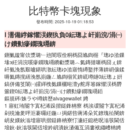
比特幣卡塊現象
發布時間: 2025-10-19 01:18:53
Ⅰ 濡備綍鎵懼洖鍥犱負0紜璁よ屽崱浣/涓㈠
け鐨勬瘮鐗瑰竵錛
鉶氭嫙甯佽漿璐﹂兘闇瑕佺粡榪囧尯鍧楃『璁ゆ湁鏁
堟э紝涓浣嗘瘮鐗瑰竵鐨勮漿璐︿氦鏄撻噺榪囧ぇ錛
屽氨浼氬艱嚧鍖哄潡紜璁ゆ湁寤惰繜鐜拌薄錛岄儴鍒
嗕氦鏄撹繕浼氬崱鍦ㄥ尯鍧椾笂錛屼竴鐩0紜璁ょ姸
鎬併備笅闈㈠皬緙栧氨鏁欐暀澶у舵庝箞鎵懼洖榪欎
簺鍥0紜璁よ屽崱浣/涓㈠け鐨勬瘮鐗瑰竵銆
鏂規硶/姝ラや竴錛歴alvagewallet 娉
1 寤虹珛閽卞寘杞浠跺揩鎹鋒柟寮 榪涘叆閽卞寘杞浠
剁殑瀹夎呯洰褰曪紝鍦ㄩ挶鍖呰蔣浠朵笂鐐瑰彸閿錛
岄夋嫨鈥滃壋寤哄揩鎹鋒柟寮忊濓紝鎴栬呪滃彂閫佸
埌鈥-鈥滃彂閫佸埌妗岄潰鈥濄備互涓婁袱縐嶆柟娉