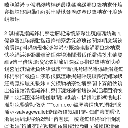
曢兘鍙浠ャ傜涓縐嶆柟娉曟槸鍒涘緩蹇鎹鋒柟寮忓埌
褰撳墠鐩褰曪紝絎浜岀嶆槸鍒涘緩蹇鎹鋒柟寮忓埌妗
岄潰銆
2 淇鏀瑰揩鎹鋒柟寮忎腑杞浠惰繍琛岀殑鏂瑰紡鍦ㄦ
偍鎵寤虹珛鐨勫揩鎹鋒柟寮忎笂鐐瑰彸閿錛岄夋嫨鈥
濆睘鎬р溿備綘鐜板湪鍙浠ヤ慨鏀硅繖涓蹇鎹鋒柟寮
忕殑涓浜涘弬鏁頒簡銆傛垜浠闇瑕佸仛濡備笅淇鏀癸
細a錛岀偣鍑燴滃父瑙勨濓紝鎶婃ゅ揩鎹鋒柟寮忕殑
鍚嶅瓧淇鏀逛負鈥滀慨澶***甯侀挶鍖呪濄傝繖涓蹇鎹
鋒柟寮忓彧鍦ㄩ渶瑕佷慨澶嶉挶鍖呯殑鏃跺欒繍琛岋
紝騫蟲椂璇風敤姝ｅ父鐨勬柟寮忔墦寮閽卞寘銆俠錛
岀偣鍑燴滃揩鎹鋒柟寮忊濓紝鎵懼埌鈥滅洰鏍団濆悗
闈㈢殑鏂囨湰妗嗐傞噷闈㈡槸鎮ㄩ挶鍖呭彲榪愯屾枃
浠剁殑璺寰勩傚湪 ***coin.exe 鍚庨潰鍔犱笂涓鏉″懡
浠ゃ-salvagewallet璇鋒敞鎰忥細1錛- 鍓嶉潰闇瑕佹
湁涓涓絀烘牸銆2錛屽傛灉鎮ㄧ殑蹇鎹鋒柟寮忓悗闈
㈡湁涓"錛屼笉瑕佸垹闄ゅ畠錛岀洿鎺ュ湪鍚庨潰娣