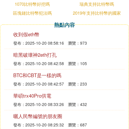
1070比特幣好挖嗎
瑞典支持比特幣嗎
濡傛灉浣犵殑閽卞寘鏈夊姞瀵嗭紝璇峰湪鎺у埗鍙拌
區塊鏈比特幣犯法嗎
2019年支持比特幣的國家
緭鍏ュ懡浠ゆ妸閽卞寘鏆傛椂瑙ｅ瘑60縐掍簡銆 wal
熱點內容
letpassphrase閽卞寘瀵嗙爜60鐒跺悗鎴戜滑寮濮嬪
煎嚭縐侀掗錛屾帶鍒跺彴杈撳叆鍛戒護錛 mpprivkey
收到假eth幣
閽卞寘鍦板潃鎸夊洖杞﹀悗鍑虹幇鐨勪竴涓蹭唬鐮佸
發布：2025-10-20 08:58:16
瀏覽：973
氨鏄縐侀掗銆傛妸縐侀掗淇濆瓨鍒版枃鏈鏂囦歡涓錛
暗黑破壞神2eth打孔
岀瓑涓嬮渶瑕佷嬌鐢錛堝緩璁涓嶄繚瀛樺埌紜鐩橈紝
灝辨墦寮涓涓璁頒簨鏈錛岀劧鍚庣矘璐磋繘鍘伙級銆
發布：2025-10-20 08:42:58
瀏覽：105
傚傛灉鏈夊氫釜閽卞寘鍦板潃錛岃峰氭℃墽琛屼笂闈
BTC和CBT是一樣的嗎
㈢殑鍛戒護銆傝﹀憡錛氱敱浜庣侀掗鍦板潃鑷沖叧閲
嶈侊紝鏈夌侀掗灝辮兘鎶婇挶鍖呴噷鐨勯挶鍏ㄨ漿璧
發布：2025-10-20 08:42:57
瀏覽：233
幫紝鍗充嬌閽卞寘鍔犲瘑鑳借漿璧般傛墍浠ュ垏鍕挎
華碩trx40Pro供電
妸縐侀掗鍦板潃閫忛湶緇欎粬浜恆
發布：2025-10-20 08:33:26
瀏覽：432
2鍒犻櫎鍘熸潵鐨勯挶鍖呮枃浠墮鍑哄畨鍏ㄥ竵閽卞
寘杞浠躲傛墦寮Windows寮濮嬭彍鍗曪紝鍦ㄨ繍琛岄
曬人民幣編號的朋友圈
噷闈㈣緭鍏%appdata%錛屾墦寮涓涓鏂扮洰褰曞悗
發布：2025-10-20 08:25:32
瀏覽：687
錛屽湪閲岄潰鎵懼埌瀹夊叏甯佺殑鏁版嵁鐩褰曪紙鍏