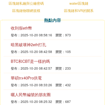
過程。大家已經意識到社群的重要作用。
區塊鏈私鑰與公鑰密碼
water區塊鏈
區塊鏈物聯網規模
區塊鏈和VR的關系
Ulord採用「人人都可以參與，人人都可以為生態貢
獻力量」的社區自治模式。
熱點內容
我們會有一些新的社群治理模式，包括一些開發者的
收到假eth幣
協作、大規模的開源社群的協作模式會誕生並蓬勃發
發布：2025-10-20 08:58:16
瀏覽：973
展。
暗黑破壞神2eth打孔
激勵體系主要包括三個方面：第一，參與記賬；第
二，提供網路資源的貢獻；第三，參與社區的建設。
發布：2025-10-20 08:42:58
瀏覽：105
上面也有說到，在我們的整個預算體系裡的記賬的部
BTC和CBT是一樣的嗎
分，POW+PoS部分佔60%，在參與開源社區代碼貢
獻層面佔10%，還有10%是作為社區運營的一種激
發布：2025-10-20 08:42:57
瀏覽：233
勵。所以，我們希望更多的人能夠參與到Ulord的建
華碩trx40Pro供電
設和推廣中來。我們希望去做一個平台，但是這個平
發布：2025-10-20 08:33:26
瀏覽：432
台獲得的紅利，應該是最大范圍的與大家共享，這與
互聯網產品也有本質的差別。
曬人民幣編號的朋友圈
發布：2025-10-20 08:25:32
瀏覽：687
㈡ 關於在區塊上存儲信息