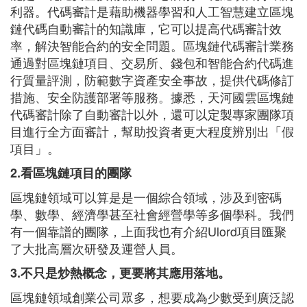
利器。代碼審計是藉助機器學習和人工智慧建立區塊
鏈代碼自動審計的知識庫，它可以提高代碼審計效
率，解決智能合約的安全問題。區塊鏈代碼審計業務
通過對區塊鏈項目、交易所、錢包和智能合約代碼進
行質量評測，防範數字資產安全事故，提供代碼修訂
措施、安全防護部署等服務。據悉，天河國雲區塊鏈
代碼審計除了自動審計以外，還可以定製專家團隊項
目進行全方面審計，幫助投資者更大程度辨別出「假
項目」。
2.看區塊鏈項目的團隊
區塊鏈領域可以算是是一個綜合領域，涉及到密碼
學、數學、經濟學甚至社會經營學等多個學科。我們
有一個靠譜的團隊，上面我也有介紹Ulord項目匯聚
了大批高層次研發及運營人員。
3.不只是炒熱概念，更要將其應用落地。
區塊鏈領域創業公司眾多，想要成為少數受到廣泛認