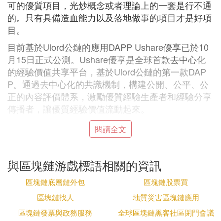
可的優質項目，光炒概念或者理論上的一套是行不通
的。只有具備造血能力以及落地做事的項目才是好項
目。
目前基於Ulord公鏈的應用DAPP Ushare優享已於10
月15日正式公測。Ushare優享是全球首款
去中心
化
的經驗價值共享平台，基於Ulord公鏈的第一款DAP
P。通過去中心化的共識機制，構建公開、公平、公
正的內容評價體系，激勵優質經驗生產者和經驗分享
傳播者，讓優質經驗價值流動起來。
還有近百個團隊和項目開展與Ulord公鏈的洽談合
閱讀全文
作。
4.社群都有自治屬性
與區塊鏈游戲標語相關的資訊
社群是否有DAO（分布式自治組織）的屬性，這個天
區塊鏈底層鏈外包
區塊鏈股票買
然適合區塊鏈，
區塊鏈找人
地質災害區塊鏈應用
關於社群的治理。不管是社群的運營模式，還是開發
區塊鏈發票與政務服務
全球區塊鏈黑客社區閉門會議
者社群的組織形式，現在其實是在一個量變到質變的