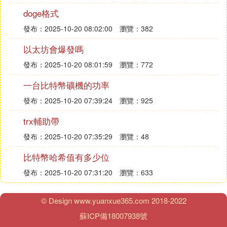
doge格式
在區塊鏈上存儲信息的方式：調用區塊鏈平台提供的
API
發布：2025-10-20 08:02:00
瀏覽：382
以太坊會爆發嗎
一般區塊鏈平台會提供相應的介面，比如RPC，JSO
發布：2025-10-20 08:01:59
瀏覽：772
N-RPC，HTTP等，當然平台不一樣友好程度不一樣
一台比特幣礦機的功率
有些專門做API的公司比如BlockCypher，能提供友
發布：2025-10-20 07:39:24
瀏覽：925
好的調用介面，手機上寫答案不是很方便，搜索下吧
trx輔助帶
至於存儲的內容方面補充一點，文件hash記錄鏈上，
發布：2025-10-20 07:35:29
瀏覽：48
文件實體除了常規的雲存儲外，也有基於區塊鏈的存
儲方案，比如ipfs，storej等等
比特幣哈希值有多少位
發布：2025-10-20 07:31:20
瀏覽：633
© Design www.yuanxue365.com 2018-2022
蘇ICP備18007938號