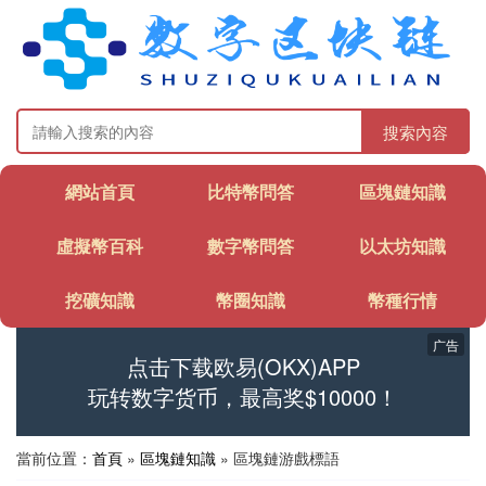
搜索內容
網站首頁
比特幣問答
區塊鏈知識
虛擬幣百科
數字幣問答
以太坊知識
挖礦知識
幣圈知識
幣種行情
广告
点击下载欧易(OKX)APP
玩转数字货币，最高奖$10000！
當前位置：
首頁
»
區塊鏈知識
» 區塊鏈游戲標語