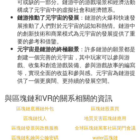
可或缺的一部分。鏈游中的游戲場景和經濟活動
構成了元宇宙中的虛擬社會和經濟體系。
：鏈游的火爆和快速發
鏈游推動了元宇宙的發展
展推動了人們對於元宇宙的認知和熱情。鏈游中
的創新技術和商業模式為元宇宙的發展提供了重
要的參考和借鑒。
：許多鏈游的願景都是
元宇宙是鏈游的終極願景
創建一個完善的元宇宙，其中玩家可以參與游
戲、收集和創造游戲裝備、參與游戲故事的編寫
等，實現全面的收益和參與感。元宇宙為鏈游提
供了一個更廣闊、更持續的發展空間。
與區塊鏈和VR的關系相關的資訊
區塊鏈底層鏈外包
區塊鏈股票買
區塊鏈找人
地質災害區塊鏈應用
區塊鏈發票與政務服務
全球區塊鏈黑客社區閉門會議
區塊鏈私鑰與公鑰密碼
water區塊鏈