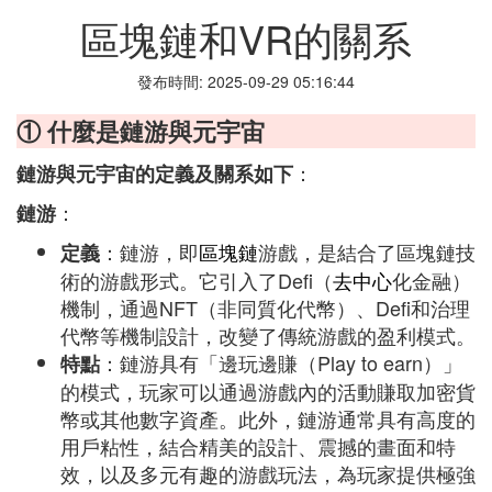
區塊鏈和VR的關系
發布時間: 2025-09-29 05:16:44
① 什麼是鏈游與元宇宙
：
鏈游與元宇宙的定義及關系如下
：
鏈游
：鏈游，即
區塊鏈
游戲，是結合了區塊鏈技
定義
術的游戲形式。它引入了Defi（
去中心
化金融）
機制，通過NFT（非同質化代幣）、Defi和治理
代幣等機制設計，改變了傳統游戲的盈利模式。
：鏈游具有「邊玩邊賺（Play to earn）」
特點
的模式，玩家可以通過游戲內的活動賺取加密貨
幣或其他數字資產。此外，鏈游通常具有高度的
用戶粘性，結合精美的設計、震撼的畫面和特
效，以及多元有趣的游戲玩法，為玩家提供極強