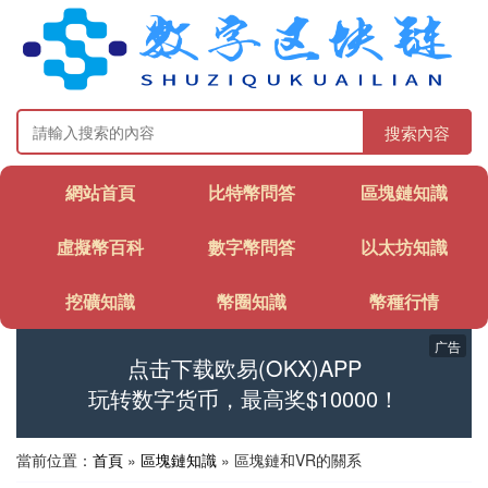
搜索內容
網站首頁
比特幣問答
區塊鏈知識
虛擬幣百科
數字幣問答
以太坊知識
挖礦知識
幣圈知識
幣種行情
广告
点击下载欧易(OKX)APP
玩转数字货币，最高奖$10000！
當前位置：
首頁
»
區塊鏈知識
» 區塊鏈和VR的關系