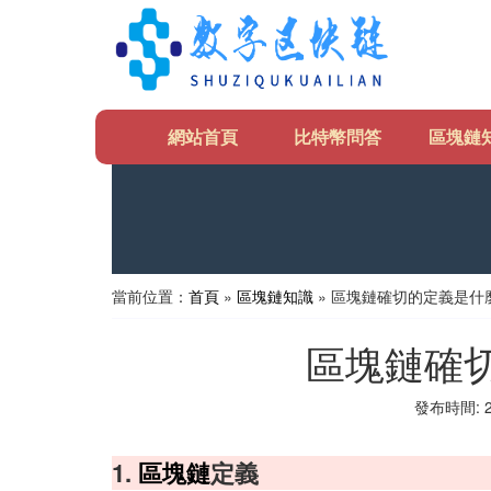
網站首頁
比特幣問答
區塊鏈
當前位置：
首頁
»
區塊鏈知識
» 區塊鏈確切的定義是什
區塊鏈確
發布時間: 20
1.
區塊鏈
定義