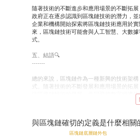
隨著技術的不斷進步和應用場景的不斷拓展
政府正在逐步認識到區塊鏈技術的潛力，並
企業和機構開始探索將區塊鏈技術應用於實
來，區塊鏈技術可能會與人工智慧、大數據
式。
五、結語🔍
-------
總的來說，區塊鏈作為一種新興的技術架構
式。隨著技術的不斷發展和應用場景的拓展
注區塊鏈技術的發展，共同迎接數字經濟的
本文旨在為讀者提供關於區塊鏈技術的普及
章遵循了中國大陸地區的法律法規，規避了
與區塊鏈確切的定義是什麼相關
相關行情更多推薦 http://www1.itou8.com/ba
區塊鏈底層鏈外包