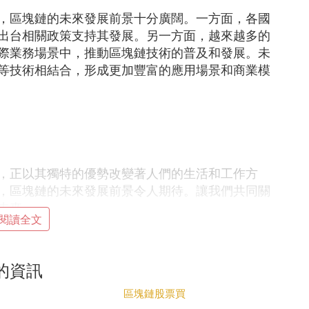
，區塊鏈的未來發展前景十分廣闊。一方面，各國
出台相關政策支持其發展。另一方面，越來越多的
際業務場景中，推動區塊鏈技術的普及和發展。未
等技術相結合，形成更加豐富的應用場景和商業模
，正以其獨特的優勢改變著人們的生活和工作方
，區塊鏈的未來發展前景令人期待。讓我們共同關
未來。
閱讀全文
性介紹，以幫助大家更好地了解這一新興技術。文
相關風險。
的資訊
/
區塊鏈股票買