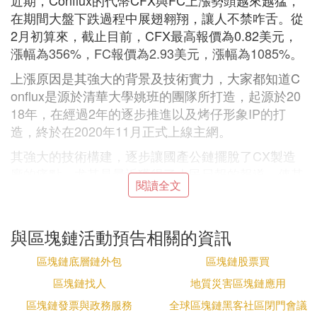
近期，Conflux的代幣CFX與FC上漲勢頭越來越猛，
在期間大盤下跌過程中展翅翱翔，讓人不禁咋舌。從
2月初算來，截止目前，CFX最高報價為0.82美元，
漲幅為356%，FC報價為2.93美元，漲幅為1085%。
上漲原因是其強大的背景及技術實力，大家都知道C
onflux是源於清華大學姚班的團隊所打造，起源於20
18年，在經過2年的逐步推進以及烤仔形象IP的打
造，終於在2020年11月正式上線主網。
其強大的技術構建，逐步讓國產公鏈擺脫了CX製造
廠的痛點，尤其是最近獲得了人民日報的報道，使其
閱讀全文
社群的活躍人數及代幣價值持續晌掘清增高，迅散凳
速得到了廣泛的傳播。
與區塊鏈活動預告相關的資訊
區塊鏈底層鏈外包
區塊鏈股票買
之前我也寫過幾篇關於Conflux的文章，感興趣的小
區塊鏈找人
地質災害區塊鏈應用
夥伴宴前可以這里就不做過多闡述，我想在這里講講
區塊鏈發票與政務服務
全球區塊鏈黑客社區閉門會議