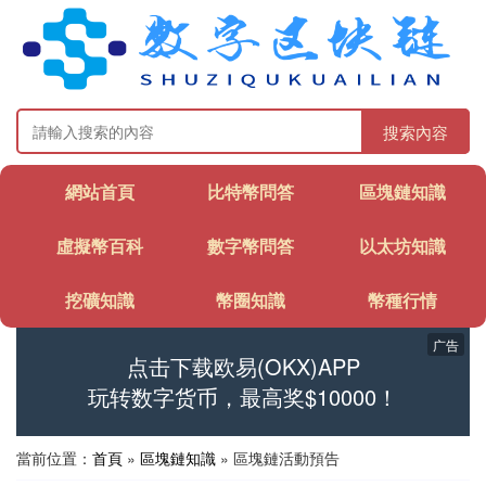
搜索內容
網站首頁
比特幣問答
區塊鏈知識
虛擬幣百科
數字幣問答
以太坊知識
挖礦知識
幣圈知識
幣種行情
广告
点击下载欧易(OKX)APP
玩转数字货币，最高奖$10000！
當前位置：
首頁
»
區塊鏈知識
» 區塊鏈活動預告