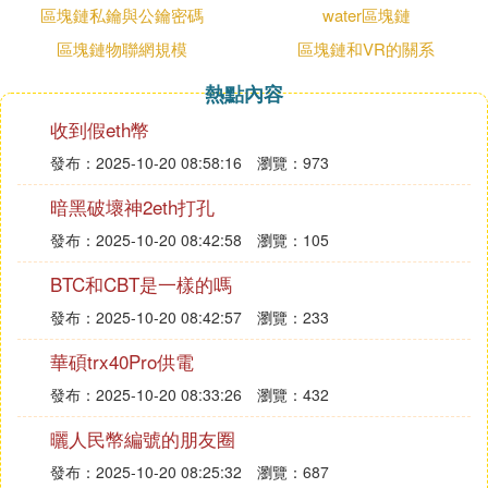
它的現在以及對未來做一下簡單的預測。
區塊鏈私鑰與公鑰密碼
water區塊鏈
拋開國外的Ethereum、Polkadot、Flow等公鏈，單
區塊鏈物聯網規模
區塊鏈和VR的關系
從國內來說，它的競爭對手主要在於PlatON和Nervo
熱點內容
s，除此之外31其他公鏈雖然也有很多年的發展，但
就目前來看還未形成氣候。
收到假eth幣
Conflux目前已經涵蓋了公鏈、交易所、隱私計算De
發布：2025-10-20 08:58:16
瀏覽：973
Fi、NFT等幾個主要的賽道，線上線下有著眾多生態
暗黑破壞神2eth打孔
且已經鋪開，DAO氛圍良好，但我覺得它在這波牛市
中仍未達到應有的高度，隨著社區眾多人員的推動，
發布：2025-10-20 08:42:58
瀏覽：105
Conflux活動基本是持續不斷的，這個是眾多參與者
BTC和CBT是一樣的嗎
可以看到的。
發布：2025-10-20 08:42:57
瀏覽：233
華碩trx40Pro供電
發布：2025-10-20 08:33:26
瀏覽：432
而生態互融方面，Conflux與API3、Injective、Oasi
s、Waves、Commons Stack、Stablecorp 、Fetch.a
曬人民幣編號的朋友圈
i等眾多項目及機構達成了合作，這也凸顯了其實力，
發布：2025-10-20 08:25:32
瀏覽：687