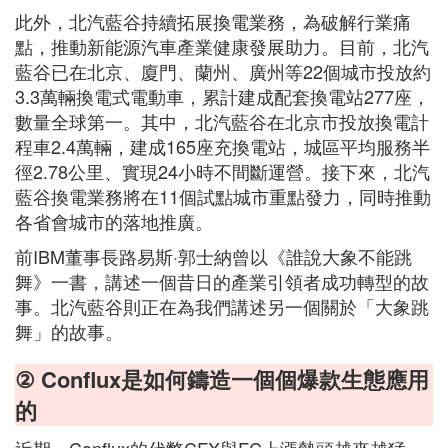
此外，北汽藍谷持續拓展換電業務，為破解行業痛
點，推動新能源汽車產業健康發展助力。目前，北汽
藍谷已在北京、廈門、蘭州、廣州等22個城市投放約
3.3萬輛換電式電動車，累計建成配套換電站277座，
數量全球第一。其中，北汽藍谷在北京市投放換電計
程車2.4萬輛，建成165座充換電站，城區平均服務半
徑2.78公里、實現24小時不間斷運營。接下來，北汽
藍谷換電業務將在11個試點城市重點發力，同時推動
各省會城市的落地推廣。
前IBM董事長路易斯·郭士納曾以《誰說大象不能跳
舞》一書，講述一個昔日的產業引領者成功轉型的故
事。北汽藍谷則正在為我們講述另一個關於「大象跳
舞」的故事。
② Conflux是如何鑄造一個個爆款生態應用
的