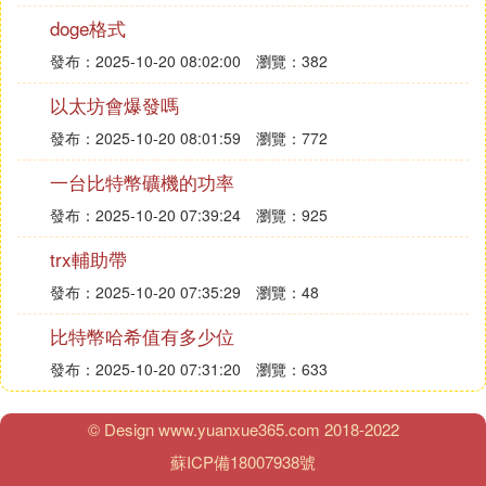
也迎合著如今的
區塊鏈
發展趨勢，單打獨斗的項目註
doge格式
定不能長存，只有報團取暖才能共贏，Conflux是國
產公鏈的一位佼佼者。
發布：2025-10-20 08:02:00
瀏覽：382
從技術層面來看，Conflux公鏈系統已實現每秒處理
以太坊會爆發嗎
超過3000筆交易的吞吐量，並將交易確認時間壓縮到
發布：2025-10-20 08:01:59
瀏覽：772
30秒以內，這是一項大的突破。但如今面臨的問題我
認為在於貓狗之爭，把貓比做中國，狗比作中國之外
一台比特幣礦機的功率
的國外來看的話，目前經濟的斗爭不斷，很多中國企
發布：2025-10-20 07:39:24
瀏覽：925
業的出海很困難，區塊鏈行業也不例外，想要真正讓
大量國外區塊鏈用戶接受，Conflux還有很長的路要
trx輔助帶
走。
發布：2025-10-20 07:35:29
瀏覽：48
比特幣哈希值有多少位
發布：2025-10-20 07:31:20
瀏覽：633
而對未來，我個人預測Conflux可能還會以繼續完善
底層架構為主，畢竟要想打仗先要穩固城牆，正如20
© Design www.yuanxue365.com 2018-2022
21的技術路線圖所說一樣，Conflux在向隱私計算方
蘇ICP備18007938號
向進行突破，突破之後，很多事情都可以很容易地在