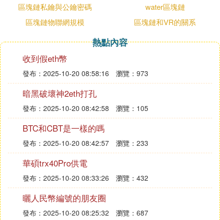
命。
區塊鏈私鑰與公鑰密碼
water區塊鏈
曾經有過兩台以太幣
礦機
。說曾經是因為，去年年底
區塊鏈物聯網規模
區塊鏈和VR的關系
和今年年初我把設備都拆賣了，深圳電價太貴，很久
沒開機了。自己只留了一塊戰損型 RX570 礦卡給家
熱點內容
裡的台式打用，我對電腦沒什麼需求，能打能幹活就
收到假eth幣
夠了。之一台賣的早，稍微有點虧；第二台就是前幾
發布：2025-10-20 08:58:16
瀏覽：973
天賣的，得益於各種數字貨幣的暴漲，2500 買的顯
卡時隔三年還能 2100 賣了，奇跡。
暗黑破壞神2eth打孔
當時想到裝礦機，是因為碰巧用迅雷的一個設備稍微
發布：2025-10-20 08:42:58
瀏覽：105
賺了點錢。那東西叫什麼我都忘了，反正是共享家裡
BTC和CBT是一樣的嗎
閑時帶寬，然後迅雷給對應的代幣。得益於
區塊鏈
的
發布：2025-10-20 08:42:57
瀏覽：233
火熱，這個代幣當時還挺值錢。但再怎麼說迅雷的代
幣，肯定不會像比特幣那麼通用且保值，總覺得隨時
華碩trx40Pro供電
可能崩，我就都變現了。還是落袋為安吧。
發布：2025-10-20 08:33:26
瀏覽：432
考慮到是意外來財，就補充了點自己的積蓄，陸續裝
曬人民幣編號的朋友圈
了兩台以太幣礦機，然後託管在了一個三線城市的朋
友家，每個月給打過去五百塊電費 —— 那邊電價便
發布：2025-10-20 08:25:32
瀏覽：687