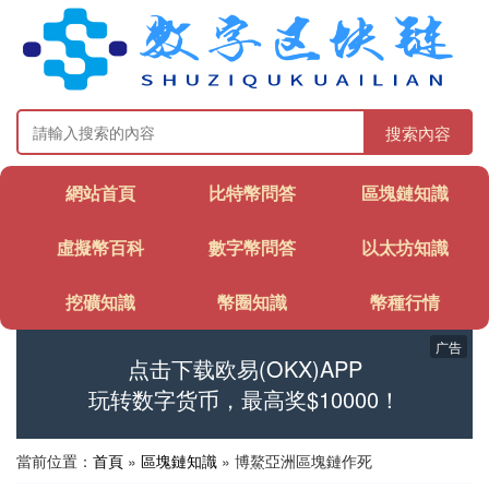
搜索內容
網站首頁
比特幣問答
區塊鏈知識
虛擬幣百科
數字幣問答
以太坊知識
挖礦知識
幣圈知識
幣種行情
广告
点击下载欧易(OKX)APP
玩转数字货币，最高奖$10000！
當前位置：
首頁
»
區塊鏈知識
» 博鰲亞洲區塊鏈作死