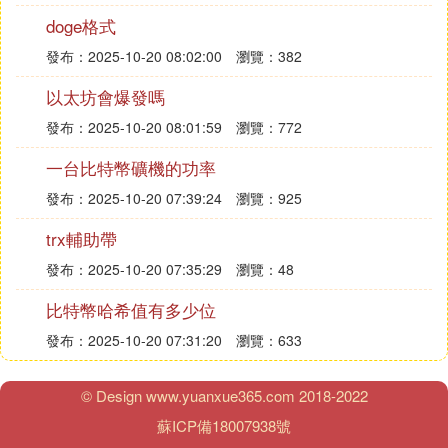
宜。
doge格式
比特幣今日行情
發布：2025-10-20 08:02:00
瀏覽：382
#比特幣[超話]##數字貨幣##歐易OKEx#
以太坊會爆發嗎
以上就是與2022年發橫財的生肖相關內容，是關於數
發布：2025-10-20 08:01:59
瀏覽：772
字貨幣的分享。看完晚年必暴富的4大生肖後，希望
這對大家有所幫助！
一台比特幣礦機的功率
發布：2025-10-20 07:39:24
瀏覽：925
❷ 區塊鏈到底是啥
trx輔助帶
4月8日，中國人民大學副校長、金融研究所所長吳曉
發布：2025-10-20 07:35:29
瀏覽：48
求在博鰲亞洲論壇2018年年會媒體見面會上表示，科
技在以前所未有的速度對金融進行滲透，中國金融業
比特幣哈希值有多少位
態呈現多樣化，科技金融這種新業態正在快速發展。
發布：2025-10-20 07:31:20
瀏覽：633
監管應利於金融創新
© Design www.yuanxue365.com 2018-2022
吳曉求指出，在中國金融變革推進的同時，這也為金
蘇ICP備18007938號
融監管帶來一些困惑，需要進行深度思考。首先是要