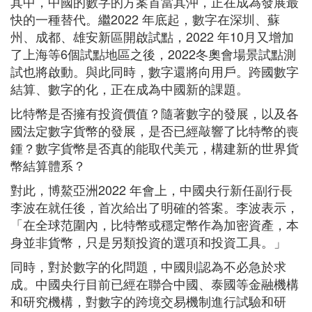
其中，中國的數字的方案首當其沖，正在成為發展最
快的一種替代。繼2022 年底起，數字在深圳、蘇
州、成都、雄安新區開啟試點，2022 年10月又增加
了上海等6個試點地區之後，2022冬奧會場景試點測
試也將啟動。與此同時，數字還將向用戶。跨國數字
結算、數字的化，正在成為中國新的課題。
比特幣是否擁有投資價值？隨著數字的發展，以及各
國法定數字貨幣的發展，是否已經敲響了比特幣的喪
鍾？數字貨幣是否真的能取代美元，構建新的世界貨
幣結算體系？
對此，博鰲亞洲2022 年會上，中國央行新任副行長
李波在就任後，首次給出了明確的答案。李波表示，
「在全球范圍內，比特幣或穩定幣作為加密資產，本
身並非貨幣，只是另類投資的選項和投資工具。」
同時，對於數字的化問題，中國則認為不必急於求
成。中國央行目前已經在聯合中國、泰國等金融機構
和研究機構，對數字的跨境交易機制進行試驗和研