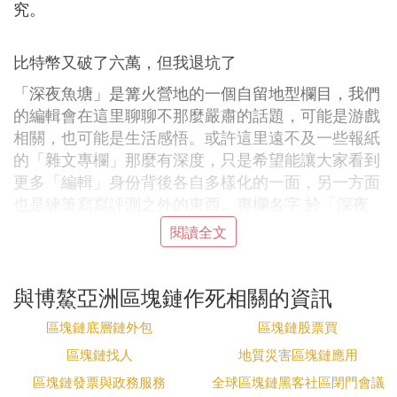
究。
比特幣又破了六萬，但我退坑了
「深夜魚塘」是篝火營地的一個自留地型欄目，我們
的編輯會在這里聊聊不那麼嚴肅的話題，可能是游戲
相關，也可能是生活感悟。或許這里遠不及一些報紙
的「雜文專欄」那麼有深度，只是希望能讓大家看到
更多「編輯」身份背後各自多樣化的一面，另一方面
也是練筆寫寫評測之外的東西。專欄名字 於「深夜
食堂」—— 每個人都有自己的故事，那就在這里講
閱讀全文
出來吧。而「魚塘」是希望不要給大家帶來過多任務
壓力，摸摸魚隨便碼點什麼就好。
與博鰲亞洲區塊鏈作死相關的資訊
我挖過幾年礦。數字貨幣那個礦，不是礦場老闆兒子
的那個礦。
區塊鏈底層鏈外包
區塊鏈股票買
上周比特幣價格又破了 6 萬美元，可惜我自己手裡的
區塊鏈找人
地質災害區塊鏈應用
數字貨幣大部分都已經出了。我就註定沒有發橫財的
區塊鏈發票與政務服務
全球區塊鏈黑客社區閉門會議