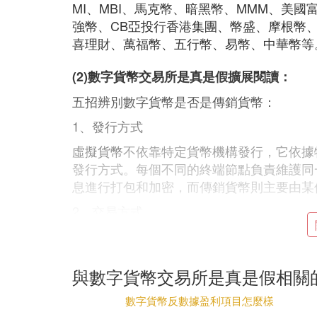
MI、MBI、馬克幣、暗黑幣、MMM、美
強幣、CB亞投行香港集團、幣盛、摩根幣、
喜理財、萬福幣、五行幣、易幣、中華幣等
(2)數字貨幣交易所是真是假擴展閱讀：
五招辨別數字貨幣是否是傳銷貨幣：
1、發行方式
虛擬貨幣
不依靠特定貨幣機構發行，它依據
發行方式。每個不同的終端節點負責維護同
息進行打包和加密，而傳銷貨幣則主要由某
2、交易方式
虛擬貨幣是市場自發形成的零散交易，形成
銷貨幣則有某個機構自己發行，並且自建平
與數字貨幣交易所是真是假相關
3、實現方式
數字貨幣反數據盈利項目怎麼樣
虛擬貨幣本身是開源程序，在Github社