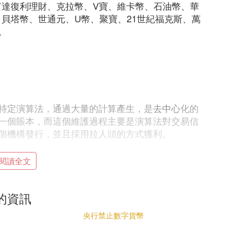
國富達復利理財、克拉幣、V寶、維卡幣、石油幣、華
貝塔幣、世通元、U幣、聚寶、21世紀福克斯、萬
。
特定演算法，通過大量的計算產生，是
去中心
化的
一個賬本，而這個維護過程主要是演算法對交易信
個機構發行，並且採用拉人頭的方式獲利。
閱讀全文
規模後逐漸由第三方建立交易所來完成交易。而傳
台來進行交易。
的資訊
央行禁止數字貨幣
區維護。其總量限制的參數和方式，均顯示在開源代碼