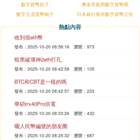
解，附股票名稱及公司項目
數字貨幣段子
摩洛哥能用數字貨幣嗎
數字貨幣概念股大全及區塊鏈公司詳解
數字主流貨幣柚子
日本銀行發布數字貨幣公告
一、數字貨幣概念股大全
熱點內容
飛天誠信（300386）
收到假eth幣
發布：2025-10-20 08:58:16
：與布比網路在區塊鏈技術領域達成戰略合
瀏覽：973
項目
作，發布新一代數字貨幣冷錢包硬體產品JuBite
暗黑破壞神2eth打孔
r blade，為區塊鏈數字貨幣領域提供更高的安
發布：2025-10-20 08:42:58
瀏覽：105
全性。
BTC和CBT是一樣的嗎
數字認證（300579）
發布：2025-10-20 08:42:57
瀏覽：233
：對數字貨幣相關的一些密碼技術進行研
項目
究。
華碩trx40Pro供電
華力創通（300045）
發布：2025-10-20 08:33:26
瀏覽：432
：東湖科技金融研究院准備開展數字貨幣相
項目
曬人民幣編號的朋友圈
關領域的研究。
發布：2025-10-20 08:25:32
瀏覽：687