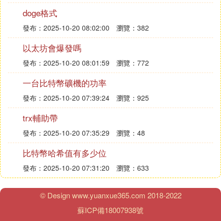
四方精創（300468）
doge格式
：已具備數字錢包的技術儲備，並通過全資
項目
發布：2025-10-20 08:02:00
瀏覽：382
子公司深圳前海樂尋坊區塊鏈科技有限公司對社
區類數字通證的應用進行深入探索。
以太坊會爆發嗎
發布：2025-10-20 08:01:59
瀏覽：772
高偉達（300465）
：已有數字貨幣技術儲備。
一台比特幣礦機的功率
項目
發布：2025-10-20 07:39:24
瀏覽：925
聚龍股份（300202）
trx輔助帶
：對數字貨幣業務的發展保持高度關注，並
項目
在數字貨幣的應用推廣方向做了相關預研項目的
發布：2025-10-20 07:35:29
瀏覽：48
儲備。
比特幣哈希值有多少位
智度股份（000676）
發布：2025-10-20 07:31:20
瀏覽：633
：參股區塊鏈數字貨幣獨角獸公司比特大
項目
陸。
© Design www.yuanxue365.com 2018-2022
匯金股份（300368）
蘇ICP備18007938號