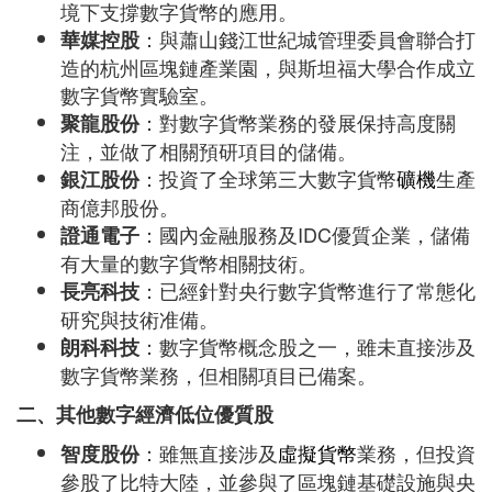
境下支撐數字貨幣的應用。
：與蕭山錢江世紀城管理委員會聯合打
華媒控股
造的杭州區塊鏈產業園，與斯坦福大學合作成立
數字貨幣實驗室。
：對數字貨幣業務的發展保持高度關
聚龍股份
注，並做了相關預研項目的儲備。
：投資了全球第三大數字貨幣
礦機
生產
銀江股份
商億邦股份。
：國內金融服務及IDC優質企業，儲備
證通電子
有大量的數字貨幣相關技術。
：已經針對央行數字貨幣進行了常態化
長亮科技
研究與技術准備。
：數字貨幣概念股之一，雖未直接涉及
朗科科技
數字貨幣業務，但相關項目已備案。
二、其他數字經濟低位優質股
：雖無直接涉及
虛擬貨幣
業務，但投資
智度股份
參股了比特大陸，並參與了區塊鏈基礎設施與央