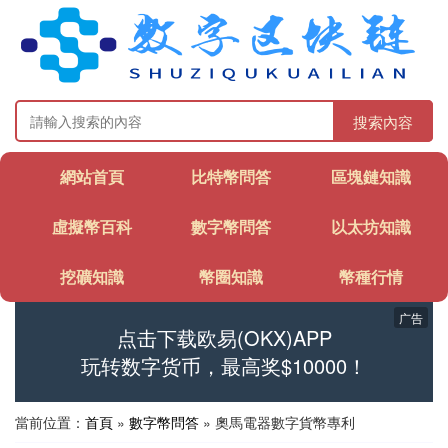
搜索內容
網站首頁
比特幣問答
區塊鏈知識
虛擬幣百科
數字幣問答
以太坊知識
挖礦知識
幣圈知識
幣種行情
广告
点击下载欧易(OKX)APP
玩转数字货币，最高奖$10000！
當前位置：
首頁
»
數字幣問答
» 奧馬電器數字貨幣專利