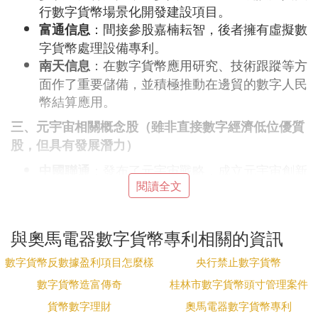
行數字貨幣場景化開發建設項目。
：間接參股嘉楠耘智，後者擁有虛擬數
富通信息
字貨幣處理設備專利。
：在數字貨幣應用研究、技術跟蹤等方
南天信息
面作了重要儲備，並積極推動在邊貿的數字人民
幣結算應用。
三、元宇宙相關概念股（雖非直接數字經濟低位優質
股，但具有發展潛力）
：發布了元宇宙戰略，成立元宇宙創新
中國聯通
閱讀全文
產業聯盟，並推出了一系列元宇宙產品應用和解
決方案。
請注意，以上信息僅供參考，不構成個人投資建議。
與奧馬電器數字貨幣專利相關的資訊
市場有風險，投資需謹慎。投資者應根據自身情況和
數字貨幣反數據盈利項目怎麼樣
央行禁止數字貨幣
市場環境做出理性決策。
數字貨幣造富傳奇
桂林市數字貨幣頭寸管理案件
㈡ 數字貨幣概念股大全，區塊鏈公司詳
貨幣數字理財
奧馬電器數字貨幣專利