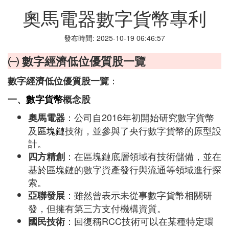
奧馬電器數字貨幣專利
發布時間: 2025-10-19 06:46:57
㈠ 數字經濟低位優質股一覽
：
數字經濟低位優質股一覽
一、
數字貨幣
概念股
：公司自2016年初開始研究數字貨幣
奧馬電器
及
區塊鏈
技術，並參與了央行數字貨幣的原型設
計。
：在區塊鏈底層領域有技術儲備，並在
四方精創
基於區塊鏈的數字資產發行與流通等領域進行探
索。
：雖然曾表示未從事數字貨幣相關研
亞聯發展
發，但擁有第三方支付機構資質。
：回復稱RCC技術可以在某種特定環
國民技術