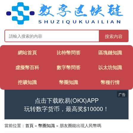
搜索內容
網站首頁
比特幣問答
區塊鏈知識
虛擬幣百科
數字幣問答
以太坊知識
挖礦知識
幣圈知識
幣種行情
广告
点击下载欧易(OKX)APP
玩转数字货币，最高奖$10000！
當前位置：
首頁
»
幣圈知識
» 朋友圈能出現人民幣嗎