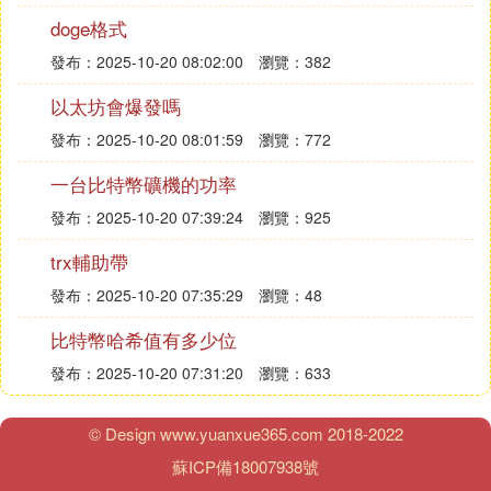
在私人社交平台微信朋友圈中，分享人民幣的照片並
doge格式
不直接違反法律。朋友圈是一個個人空間，用戶在此
分享生活點滴，只要不違反法律法規和微信的服務條
發布：2025-10-20 08:02:00
瀏覽：382
款，一般來說，個人分享行為是被允許的。
以太坊會爆發嗎
然而，需要明確的是，違法是指違反法律規定的行
發布：2025-10-20 08:01:59
瀏覽：772
為，它會對社會秩序造成破壞，並受到法律的否定性
評價。違法的構成要素通常包括：
一台比特幣礦機的功率
1. 實施了與社會法規相沖突的行為；
發布：2025-10-20 07:39:24
瀏覽：925
2. 行為對社會關系或社會秩序造成了損害；
3. 行為人存在主觀上的故意或過失；
trx輔助帶
4. 違法主體需為達到法定責任年齡並具有責任能力的
發布：2025-10-20 07:35:29
瀏覽：48
個體或法人。
某些特定行為使用人民幣可能涉嫌違法，例如：
比特幣哈希值有多少位
1. 故意損毀人民幣；
發布：2025-10-20 07:31:20
瀏覽：633
2. 製作、仿製、買賣人民幣圖案；
3. 在未經中國人民銀行批準的情況下，在宣傳品、出
© Design www.yuanxue365.com 2018-2022
版物或其他商品上使用人民幣圖案；
蘇ICP備18007938號
4. 中國人民銀行定義的其他損害人民幣的行為。