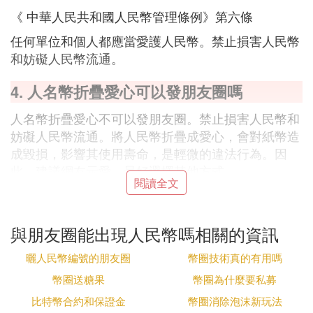
《 中華人民共和國人民幣管理條例》第六條
任何單位和個人都應當愛護人民幣。禁止損害人民幣
和妨礙人民幣流通。
4. 人名幣折疊愛心可以發朋友圈嗎
人名幣折疊愛心不可以發朋友圈。禁止損害人民幣和
妨礙人民幣流通。將人民幣折疊成愛心，會對紙幣造
成毀損，影響其使用壽命，是輕微的違法行為。因
此，建議網友示愛，最好選擇其他方式。
閱讀全文
5. 為什麼不能發人民幣朋友圈
與朋友圈能出現人民幣嗎相關的資訊
朋友圈可以發人民幣。
在微信朋友圈裡曬錢不違法，在微信朋友圈裡曬錢並
曬人民幣編號的朋友圈
幣圈技術真的有用嗎
沒有違反任何一條法律法規。
幣圈送糖果
幣圈為什麼要私募
違法：指國家機關、企業事業組織、社會團體或公
民，因違反法律的規定，致使法律所保護的社會關系
比特幣合約和保證金
幣圈消除泡沫新玩法