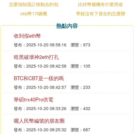
和社會秩序受到破壞，依法應承擔法律責任的行為。
怎麼強制退訂移動合約包
比特幣礦機有什麼用途
違法是指特定主體實施了與現行法相沖突的行為，引
ckb幣17t礦機
學校沒有下發合約怎麼辦
起相應的損害事實，法律對之進行否定性評價的狀
態。這是作為產生法律責任的原因之一的違法。
熱點內容
收到假eth幣
6. 為什麼不能在朋友圈曬錢
發布：2025-10-20 08:58:16
瀏覽：973
朋友圈可以發人民幣。
暗黑破壞神2eth打孔
在微信朋友圈裡辯孝花錢並不違法。在微信朋友圈裡
花錢並不違反任何法律法規。
發布：2025-10-20 08:42:58
瀏覽：105
違法:是指國家機關宴飢、企業事業單位、社會團體
BTC和CBT是一樣的嗎
或者公民違反法律規定，造成受法律保護的社會關系
發布：2025-10-20 08:42:57
瀏覽：233
和社會秩序受到破壞，依法應當承擔法律責任的行
為。違法是指特定主體實施了與現行法律相沖突的行
華碩trx40Pro供電
為，造成了相應的損害事實，法律對其進行了負面評
發布：2025-10-20 08:33:26
瀏覽：432
價的狀態。這是違法的法律責任的晌灶返原因之一。
曬人民幣編號的朋友圈
7. 拍人民幣發朋友圈犯法嗎
發布：2025-10-20 08:25:32
瀏覽：687