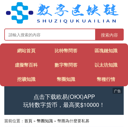
搜索內容
網站首頁
比特幣問答
區塊鏈知識
虛擬幣百科
數字幣問答
以太坊知識
挖礦知識
幣圈知識
幣種行情
广告
点击下载欧易(OKX)APP
玩转数字货币，最高奖$10000！
當前位置：
首頁
»
幣圈知識
» 幣圈為什麼要私募