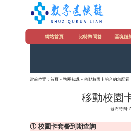
網站首頁
比特幣問答
區塊鏈
當前位置：
首頁
»
幣圈知識
» 移動校園卡的合約怎麼看
移動校園
發布時間: 20
① 校園卡套餐到期查詢