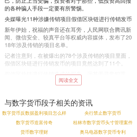
己，防止上当受骗，投资者对于那些，低投资高回报
的各种骗人手段一定要有所警惕。
央媒曝光11种涉嫌传销项目假借区块链进行传销发币
新年伊始，祝福的声音还在耳旁，人民网联合腾讯新
闻、微信安全、较真平台等权威内容媒体，发布了20
18年涉及传销的项目名单。
记者注意到，在被爆出的78个涉及传销的项目里面，
假借区块链进行传销发币的项目竟然达到了11个。
假借区块链进行传销造成的损失，远甚于寻常犯罪，
阅读全文
通过看不见的手让巨额财富完成了转移，是区块链时
代最大的蛀虫。
刚刚过去的2018年11月24日，曾经叱咤风云、逍遥
与数字货币段子相关的资讯
法外许久的维卡币OneCoin主犯塞巴斯蒂安·格林伍德
数字货币反数据盈利项目怎么样
央行禁止数字货币
被FBI与泰国犯罪征缴局成功抓获，主犯被引渡回美
国受审。
数字货币造富传奇
桂林市数字货币头寸管理案件
货币数字理财
奥马电器数字货币专利
巴斯蒂安·格林伍德就是全球性庞氏骗局维卡币OneC