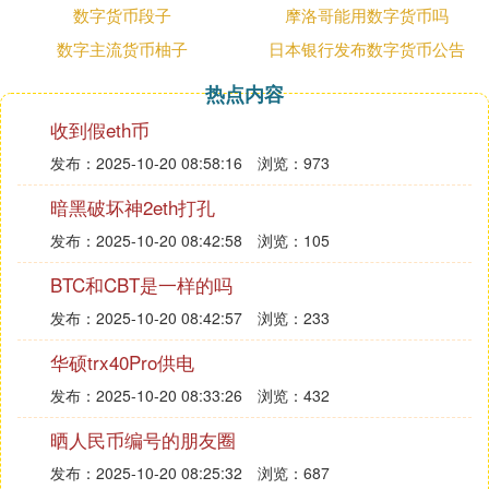
oin的主犯。据悉，维卡币会设置一个“OneAwards”奖
数字货币段子
摩洛哥能用数字货币吗
金制来奖励参与的会员，这些会员往往参与这个组织
数字主流货币柚子
日本银行发布数字货币公告
发起的项目，而所谓的项目会为其全球基金会募集资
热点内容
金。
收到假eth币
但是很快就有人披露出：“维卡币利用宣传和境外搞
活动，装的很‘高大上’，再通过高回报率和熟人拉
发布：2025-10-20 08:58:16
浏览：973
拢，实际上构成一个庞大的传销体系。”
暗黑破坏神2eth打孔
国内监管机构在2018年5月就发现有大约720万美元
发布：2025-10-20 08:42:58
浏览：105
的资金，与OneCoin庞氏骗局有关。
BTC和CBT是一样的吗
虚拟货币骗局由来已久，有些传销手段并不高明，但
却害人不浅。
发布：2025-10-20 08:42:57
浏览：233
2016年4月2日至2016年6月22日期间，中山女子李女
华硕trx40Pro供电
士经邻居阿君（化名）介绍认识了一名叫徐某宾的男
发布：2025-10-20 08:33:26
浏览：432
子。期间，徐某宾、阿君多次向其推销虚拟“马克
币”，并以分红、升值为诱惑，她信以为真，最终分9
晒人民币编号的朋友圈
次共计购买了约60万元“马克币”。直到2017年2
发布：2025-10-20 08:25:32
浏览：687