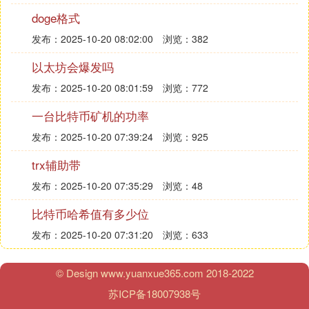
月，“马克币”网站关闭，她才发现自己被骗。
doge格式
而在诸多的传销币案例中，最为“经典”的案例当数著
发布：2025-10-20 08:02:00
浏览：382
名的案值过百亿的“五行币”。
以太坊会爆发吗
早在2013年，国家工商总局就将张健的“云数贸联
盟”列入传销案例中；2014年10月，张健被捕；2016
发布：2025-10-20 08:01:59
浏览：772
年12月，张健出狱不久即推出五行币传销项目。据
一台比特币矿机的功率
悉，五行币项目上还有张健的头像，而张健其实只是
个真名宋密秋的初中生。2017年6月张健从印尼被缉
发布：2025-10-20 07:39:24
浏览：925
捕回国，一场荒诞闹剧就此收场，传奇人物张健终下
trx辅助带
神坛。
发布：2025-10-20 07:35:29
浏览：48
据记者了解，在此次11个传销币项目里面，还有“真
假美猴王”的剧情，传销组织假借全球市值排名第六
比特币哈希值有多少位
的恒星币，发行自己的“恒星币”，投资者稍不留神就
发布：2025-10-20 07:31:20
浏览：633
掉入了陷阱。
再讲一个狗狗币的故事。
© Design www.yuanxue365.com 2018-2022
苏ICP备18007938号
2017年，狗狗币就被央视列为350个资金传销组织中