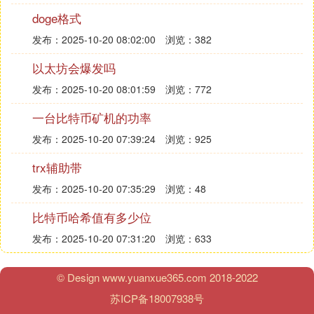
doge格式
虽然我国在去年9月就已经对ICO进行了依法整顿和
发布：2025-10-20 08:02:00
浏览：382
取缔，然而项目方通过国外注册、地下ICO的模式避
开法律监管也是屡见不鲜。这就要求监管部门加大力
以太坊会爆发吗
度进行治理，建立起完善的行业标准，促进区块链行
发布：2025-10-20 08:01:59
浏览：772
业的良好发展。
一台比特币矿机的功率
对于投资者来说，一方面要擦亮自己的眼睛，切勿盲
目跟风所谓“网红”的诱惑。如果真的相信李笑来否定
发布：2025-10-20 07:39:24
浏览：925
价值投资提倡投机的言论，才是正中其下怀，最终成
trx辅助带
为任人割取的韭菜。另一方面要理性投资，任何收益
率异常高的投资背后，可能都隐藏着“你要他的利
发布：2025-10-20 07:35:29
浏览：48
息，他却要你的本金”式的骗局。
比特币哈希值有多少位
内容来源 凤凰网
发布：2025-10-20 07:31:20
浏览：633
④ 区块链骗局4大特征是什么(区块链直接
© Design www.yuanxue365.com 2018-2022
的大骗局,大家注意)
苏ICP备18007938号