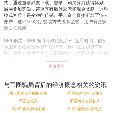
式，通过邀请好友下载、登录、购买算力获得奖励，
层层叠加奖励，甚至享有额外返佣和现金奖励。这种
模式实质上是变种的传销。平台资金直接汇款至法人
账户，这种“不对公”交易方式没有监管，用户资金安
全面临风险。
SFIL骗局：SFIL项目号称优化了FIL挖
矿机
制，但实
际上算力收益宣称是FIL的6倍，这种说法明显有问
题。项目方使用洗脑方式欺骗用户，企图让用户深信
不疑。
阅读全文
ZKN私募骗局：国内出现了名为ZKN的骗局，声称是
元宇宙板块的国外项目。在中国进行私募，已有多人
与币圈骗局背后的经济概念相关的资讯
受骗。提醒大家注意。
晒人民币编号的朋友圈
币圈技术真的有用吗
BZZ骗局：BZZ项目声称由国外
区块链
公司发起，但
币圈送糖果
币圈为什么要私募
实际上与Swarm无关，是由国内某知名大佬联合多个
比特币合约和保证金
币圈消除泡沫新玩法
算力矿场设计的资金盘玩法。BZZ价格从200多跌至