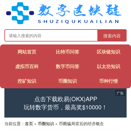
搜索内容
网站首页
比特币问答
区块链知识
虚拟币百科
数字币问答
以太坊知识
挖矿知识
币圈知识
币种行情
广告
点击下载欧易(OKX)APP
玩转数字货币，最高奖$10000！
当前位置：
首页
»
币圈知识
» 币圈骗局背后的经济概念