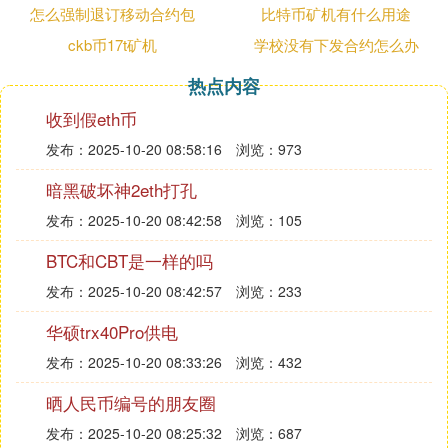
6.5，证实了其空气币的本质。项目宣传的创始人已
怎么强制退订移动合约包
比特币矿机有什么用途
纷纷撇清关系。
ckb币17t矿机
学校没有下发合约怎么办
币圈大佬举报百亿上市公司：亿邦国际董事长胡某实
热点内容
名举报华铁应急涉嫌严重财务造假、信息披露违规以
收到假eth币
及实际控制人胡丹峰及其配偶潘倩涉嫌巨额职务侵占
发布：2025-10-20 08:58:16
浏览：973
掏空上市公司资产等问题。关注这类新闻有助于了解
行业动态。
暗黑破坏神2eth打孔
发布：2025-10-20 08:42:58
浏览：105
③ 为何依托区块链技术崛起的币圈会有如
BTC和CBT是一样的吗
此多的“骗局”呢
发布：2025-10-20 08:42:57
浏览：233
任何收益率异常高的投资背后，可能都隐藏着“你要
他的利息，他却要你的本金”式的骗局。
华硕trx40Pro供电
2018年7月4日，素有“中国
比特币
首富”之称的李笑来
发布：2025-10-20 08:33:26
浏览：432
的一段录音遭到曝光，引发币圈地震。接近一个小时
晒人民币编号的朋友圈
的录音中，李笑来对诸多币圈大佬评价犀利，还对如
发布：2025-10-20 08:25:32
浏览：687
何割散户韭菜进行了“手把手”教学。