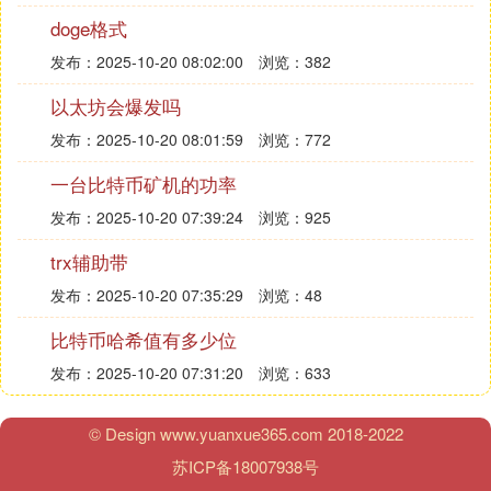
doge格式
DEX之所以难以作恶，根本原因在于其去中心化的机
制。DEX是一个完全去中心化的交易平台，靠部署在
发布：2025-10-20 08:02:00
浏览：382
区块链上的智能合约进行运作，背后没有中心化的运
以太坊会爆发吗
营团队。DEX并不拥有用户的帐号或资产，仅是提供
协议进行交易。因此，理论上用户帐号或者钱包不会
发布：2025-10-20 08:01:59
浏览：772
被DEX禁用，用户的钱完全掌握在用户手中。这种机
一台比特币矿机的功率
制下，DEX没有资金掌握权，交易全透明，因此很难
发布：2025-10-20 07:39:24
浏览：925
作恶。
2. FTX暴雷后DEX交易量增势明显
trx辅助带
发布：2025-10-20 07:35:29
浏览：48
从链上数据可知，DEX在FTX暴雷后出现明显的增长
趋势。用户将资金从CEX中取出存入自己的钱包，并
比特币哈希值有多少位
更多使用DEX来进行交易。以主流加密货币ETH为
发布：2025-10-20 07:31:20
浏览：633
例，从11月初持续流出CEX，数量从近2600万枚降
至2353万枚，流失占比达到9.5%。稳定货币也在遭
© Design www.yuanxue365.com 2018-2022
遇同样趋势的流出。而DEX的交易量则在11月8号开
始猛增，一路攀升，在11月10日突破单日80亿交易
苏ICP备18007938号