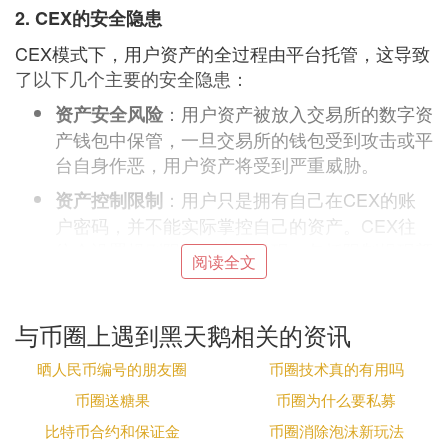
2. CEX的安全隐患
CEX模式下，用户资产的全过程由平台托管，这导致
了以下几个主要的安全隐患：
：用户资产被放入交易所的数字资
资产安全风险
产钱包中保管，一旦交易所的钱包受到攻击或平
台自身作恶，用户资产将受到严重威胁。
：用户只是拥有自己在CEX的账
资产控制限制
户密码，并不能实际掌控自己的资产。CEX往
往会设置规则限制用户的提现，包括限制提现额
阅读全文
度、提现时间、设置提现手续费等，从而影响用
户对自己资产的自由掌控权。
与币圈上遇到黑天鹅相关的资讯
：用户在CEX进行的交易撮
交易清算不透明
合、清算的过程全部由交易所的服务器协助完
晒人民币编号的朋友圈
币圈技术真的有用吗
成，且这个过程是链下进行的，用户无法看到真
币圈送糖果
币圈为什么要私募
实情况。因此，CEX可轻易制造虚假交易，进
比特币合约和保证金
币圈消除泡沫新玩法
行价格操控。