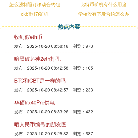
怎么强制退订移动合约包
比特币矿机有什么用途
3. FTX暴雷事件剖析
ckb币17t矿机
学校没有下发合约怎么办
FTX的暴雷事件，正是CEX安全隐患的集中体现。FT
X创始人Sam Bankman-Fried（SBF）通过其旗下的
热点内容
对冲基金Alameda Research，从FTX低价购入FTT，
收到假eth币
并在市场上推高其价格，再以高价的FTT作为抵押物
发布：2025-10-20 08:58:16
浏览：973
来向FTX贷款。FTX将超过100亿美元的客户的资金
贷款给Alameda，让其进行高杠杆的交易来扩大收
暗黑破坏神2eth打孔
益。最终，这一高风险操作导致FTX资金链断裂，用
发布：2025-10-20 08:42:58
浏览：105
户资金遭受重大损失。
BTC和CBT是一样的吗
二、信任危机下DEX将成为大趋势
发布：2025-10-20 08:42:57
浏览：233
FTX暴雷后，加密货币社区对CEX产生了严重的信任
危机。用户开始意识到，由于DEX拥有更高的透明
华硕trx40Pro供电
度，因此更安全，用户资金风险更低。因此，更多用
发布：2025-10-20 08:33:26
浏览：432
户开始倾向在DEX进行交易。RockFlow研究院判
晒人民币编号的朋友圈
断，未来DEX将蚕食更多CEX的市场份额。
发布：2025-10-20 08:25:32
浏览：687
1. 机制决定DEX很难作恶