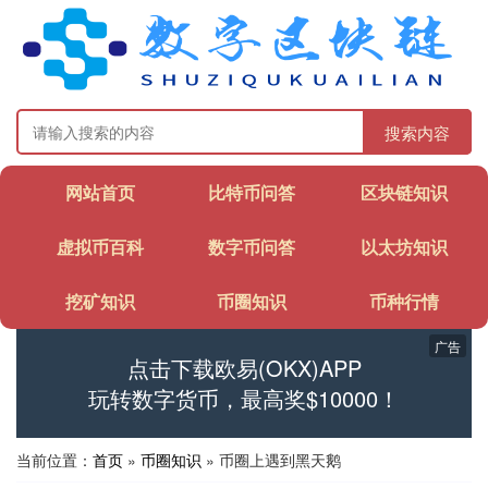
搜索内容
网站首页
比特币问答
区块链知识
虚拟币百科
数字币问答
以太坊知识
挖矿知识
币圈知识
币种行情
广告
点击下载欧易(OKX)APP
玩转数字货币，最高奖$10000！
当前位置：
首页
»
币圈知识
» 币圈上遇到黑天鹅