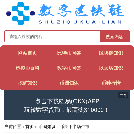
搜索内容
网站首页
比特币问答
区块链知识
虚拟币百科
数字币问答
以太坊知识
挖矿知识
币圈知识
币种行情
广告
点击下载欧易(OKX)APP
玩转数字货币，最高奖$10000！
当前位置：
首页
»
币圈知识
» 币圈下半场牛市