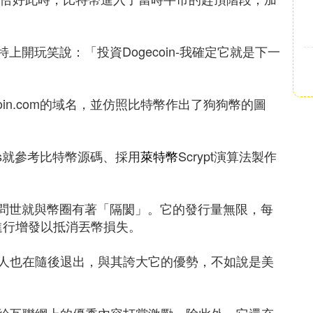
就在推特上開玩笑說：「投資Dogecoin-我確定它就是下一
oin.com的域名，並仿照比特幣作出了狗狗幣的圖
kus就參考比特幣源碼、採用
萊特幣
Scrypt演算法製作
自問世就與幣圈有著「隔閡」。它的發行量無限，每
進行增發以抵消丟幣損失。
人也在隨後退出，與其誇大它的優勢，不如說是美