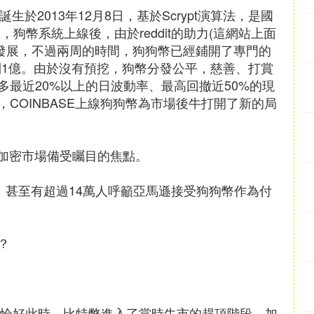
，誕生於2013年12月8日，基於Scrypt演算法，是國
，狗幣系統上線後，由於reddit的助力(這網站上面
式發展，不過兩周的時間，狗狗幣已經鋪開了專門的
達到1億。由於沒有預挖，狗幣分發公平，慈善、打賞
最近20%以上的日波動率、最高回撤近50%的現
COINBASE上線狗狗幣為市場後牛打開了新的局
為加密市場備受矚目的焦點。
，甚至有超過14萬人呼籲亞馬遜接受狗狗幣作為付
？
，恰好此時，比特幣進入了當時牛市的趕頂階段，加