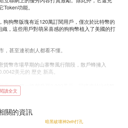
給互聯網上的優秀內容打賞激勵。除此外，它還充
Token功能。
上，狗狗幣版塊有近120萬訂閱用戶，僅次於比特幣的
性組織，這些用戶對萌呆喜感的狗狗幣植入了美國的打
市，甚至連初創人都看不懂。
是加密貨幣市場早期的山寨幣風行階段，散戶蜂擁入
0042美元的 歷史 新高。
時間里狗狗幣一路飆升至0.002美元，同樣處於比特幣
閱讀全文
價一路拉漲至0.006美元，這也是狗狗幣歷次牛市中持
倍相關的資訊
個加密市場熊市階段的一波大反彈。
暗黑破壞神2eth打孔