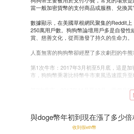
狗狗幣主要被用於支付小費，常見的場景是
當一般加密貨幣的支付商品或服務、兌換其它
數據顯示，在美國草根網民聚集的Reddit
250萬用戶數。狗狗幣論壇用戶多是自發
賞、慈善文化，從而激發了持久的生命力。
人畜無害的狗狗幣卻經歷了多次劇烈的牛熊
第1次牛市：2017年3月初至5月底，這
市，狗狗幣乘著比特幣牛市東風迅速躥升至0.
第2次牛市：2017年11月至12月，兩個月
暴漲1.7倍的瘋狂時段。
第3次牛市：2018年4月10日至20日，幣
與doge幣年初到現在漲了多少
續時間最短的一次，漲幅只有100%，是整
收到假eth幣