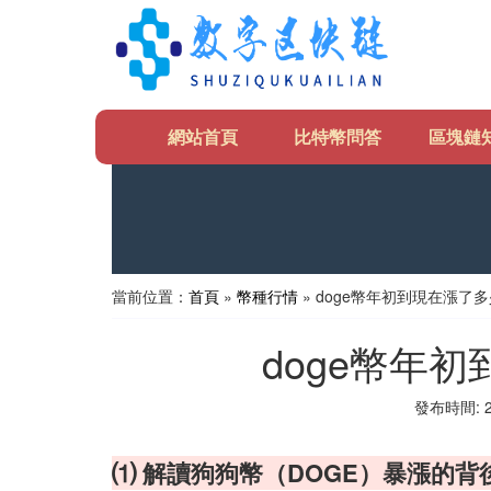
網站首頁
比特幣問答
區塊鏈
當前位置：
首頁
»
幣種行情
» doge幣年初到現在漲了
doge幣年
發布時間: 20
⑴ 解讀狗狗幣（DOGE）暴漲的背