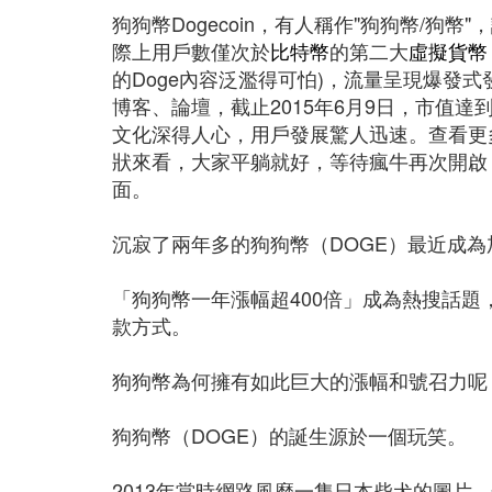
狗狗幣Dogecoin，有人稱作"狗狗幣/狗幣"
際上用戶數僅次於
比特幣
的第二大
虛擬貨幣
的Doge內容泛濫得可怕)，流量呈現爆發
博客、論壇，截止2015年6月9日，市值
文化深得人心，用戶發展驚人迅速。查看更多
狀來看，大家平躺就好，等待瘋牛再次開啟，
面。
沉寂了兩年多的狗狗幣（DOGE）最近成
「狗狗幣一年漲幅超400倍」成為熱搜話題
款方式。
狗狗幣為何擁有如此巨大的漲幅和號召力呢
狗狗幣（DOGE）的誕生源於一個玩笑。
2013年當時網路風靡一隻日本柴犬的圖片