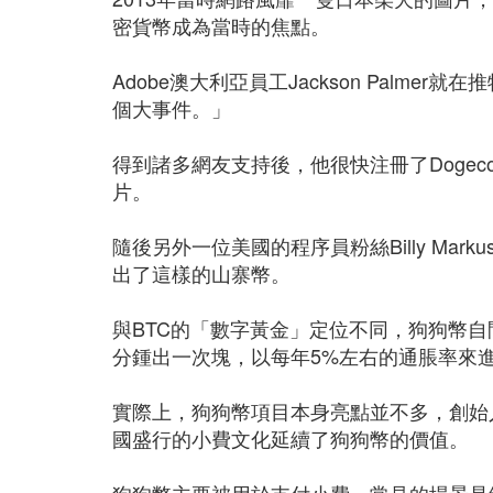
密貨幣成為當時的焦點。
Adobe澳大利亞員工Jackson Palmer
個大事件。」
得到諸多網友支持後，他很快注冊了Dogec
片。
隨後另外一位美國的程序員粉絲Billy Mar
出了這樣的山寨幣。
與BTC的「數字黃金」定位不同，狗狗幣
分鍾出一次塊，以每年5%左右的通脹率來
實際上，狗狗幣項目本身亮點並不多，創始
國盛行的小費文化延續了狗狗幣的價值。