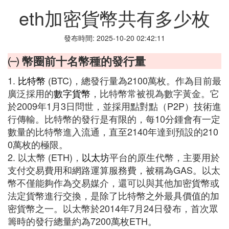
eth加密貨幣共有多少枚
發布時間: 2025-10-20 02:42:11
㈠ 幣圈前十名幣種的發行量
1.
比特幣
(BTC)，總發行量為2100萬枚。作為目前最
廣泛採用的
數字貨幣
，比特幣常被視為數字黃金。它
於2009年1月3日問世，並採用點對點（P2P）技術進
行傳輸。比特幣的發行是有限的，每10分鍾會有一定
數量的比特幣進入流通，直至2140年達到預設的210
0萬枚的極限。
2. 以太幣 (ETH)，
以太坊
平台的原生代幣，主要用於
支付交易費用和網路運算服務費，被稱為GAS。以太
幣不僅能夠作為交易媒介，還可以與其他加密貨幣或
法定貨幣進行交換，是除了比特幣之外最具價值的加
密貨幣之一。以太幣於2014年7月24日發布，首次眾
籌時的發行總量約為7200萬枚ETH。