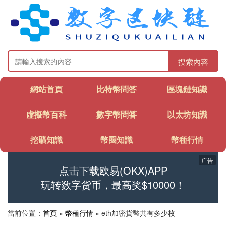
搜索內容
網站首頁
比特幣問答
區塊鏈知識
虛擬幣百科
數字幣問答
以太坊知識
挖礦知識
幣圈知識
幣種行情
广告
点击下载欧易(OKX)APP
玩转数字货币，最高奖$10000！
當前位置：
首頁
»
幣種行情
» eth加密貨幣共有多少枚