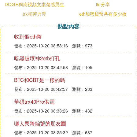
應風險的擴大。永續合約的交易價格通常與參考指數
DOGE狗狗視頻文案傷感男生
ltc分享
價格較為接近，且使用實時結算方式，無論是虧損還
trx和彈力帶
eth加密貨幣共有多少枚
是盈利，都能即時反映在投資者的個人賬戶中。
熱點內容
需要注意的是，ETHUSDT永續合約雖然為投資者提
供了更多的交易機會和靈活性，但也存在一定的風
收到假eth幣
險。投資者應制定有效的風險管理策略，包括設置止
發布：2025-10-20 08:58:16
瀏覽：973
損單和合適的頭寸大小，以根據個人情況和市場條件
暗黑破壞神2eth打孔
進行評估和決策。
發布：2025-10-20 08:42:58
瀏覽：105
Ⅳ 以太坊可以買漲跌么
BTC和CBT是一樣的嗎
以太坊可以買,但是投資風險很大不管是什麼虛擬
發布：2025-10-20 08:42:57
瀏覽：233
幣、多麼高大上的
區塊鏈
項目,投資都有風險。而且
幣圈投資暴漲暴跌,虧損本金甚至歸零的風險跟大
華碩trx40Pro供電
以太坊是一個開源的有智能合約功能的公共區塊鏈平
發布：2025-10-20 08:33:26
瀏覽：432
台，通過其專用加密貨幣以太幣可以的,不過不同於
曬人民幣編號的朋友圈
以往的漲賺跌賠,現在大多數都採用合約交易方式,不
論漲跌都能盈利,以太幣也好,biteb也罷,很多xnb都可
發布：2025-10-20 08:25:32
瀏覽：687