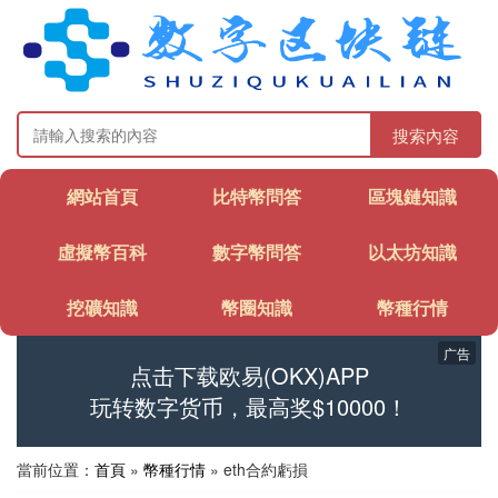
搜索內容
網站首頁
比特幣問答
區塊鏈知識
虛擬幣百科
數字幣問答
以太坊知識
挖礦知識
幣圈知識
幣種行情
广告
点击下载欧易(OKX)APP
玩转数字货币，最高奖$10000！
當前位置：
首頁
»
幣種行情
» eth合約虧損