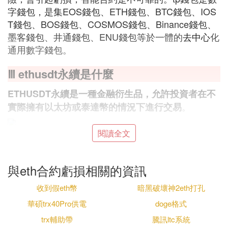
字錢包，是集EOS錢包、ETH錢包、BTC錢包、IOS
T錢包、BOS錢包、COSMOS錢包、Binance錢包、
墨客錢包、井通錢包、ENU錢包等於一體的
去中心
化
通用數字錢包。
Ⅲ ethusdt永續是什麼
ETHUSDT永續是一種金融衍生品，允許投資者在不
。
實際擁有以太坊或泰達幣的情況下進行交易
閱讀全文
ETHUSDT永續合約跟蹤ETH與USDT之間的價格，
並允許交易者通過做多或做空的方式參與ETH價格的
漲跌。這種合約沒有到期日期，可以無限期持有，因
與eth合約虧損相關的資訊
此交易者可以在任何時候進入或退出市場，靈活性較
高。
收到假eth幣
暗黑破壞神2eth打孔
華碩trx40Pro供電
doge格式
在ETHUSDT永續合約中，交易者可以使用杠桿來放
大投資規模，從而增加潛在收益，但同時也伴隨著相
trx輔助帶
騰訊ltc系統