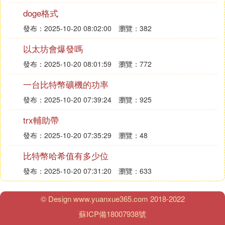
以的。
doge格式
ETH以太坊價格會受各種因素影響,以太坊有漲的可
能嗎?以太坊今日價格、歷史價格、未來價格分析專
發布：2025-10-20 08:02:00
瀏覽：382
題。幣圈子為您免費提供以太坊價格相關新聞、相關
以太坊會爆發嗎
知識、相關報道等,同時為您提供以太盡管這幾天以
發布：2025-10-20 08:01:59
瀏覽：772
太坊的價格在漲跌之中不斷切換,但是當價格下跌的
時候也是可以通過在領域王國上買跌的,而買對的話
一台比特幣礦機的功率
就可以獲得所投入的93%。日 漲跌牽動人心,
比特幣
,
發布：2025-10-20 07:39:24
瀏覽：925
以太坊未來如何? 感謝邀請!比特幣現在被譽為數字黃
金,即使從2月開啟了暴跌模式到目前為止依舊也有64
trx輔助帶
00美元的價格。比特幣的未來只有兩種可能。
發布：2025-10-20 07:35:29
瀏覽：48
Ⅳ 以太坊區塊鏈ETH目前存在哪些問題
比特幣哈希值有多少位
發布：2025-10-20 07:31:20
瀏覽：633
以太坊區塊鏈目前暴露出三大問題，長時間以來其創
始人Vitalik Buterin一直無力解讀。第一是以太坊區塊
鏈整體很低的性能和TPS；第二是資源不隔離，Cryp
© Design www.yuanxue365.com 2018-2022
toKitties虛擬貓咪的事件，一度占據了整個以太坊 2
蘇ICP備18007938號
0% 的流量，直接造成以太坊網路用戶無法展開及時