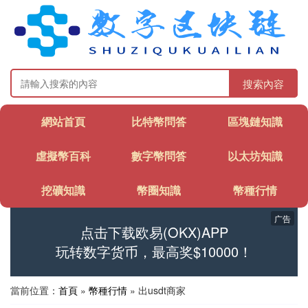
搜索內容
網站首頁
比特幣問答
區塊鏈知識
虛擬幣百科
數字幣問答
以太坊知識
挖礦知識
幣圈知識
幣種行情
广告
点击下载欧易(OKX)APP
玩转数字货币，最高奖$10000！
當前位置：
首頁
»
幣種行情
» 出usdt商家