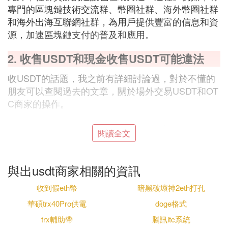
專門的區塊鏈技術交流群、幣圈社群、海外幣圈社群
和海外出海互聯網社群，為用戶提供豐富的信息和資
源，加速區塊鏈支付的普及和應用。
2. 收售USDT和現金收售USDT可能違法
收USDT的話題，我之前有詳細討論過，對於不懂的
朋友可以查閱過去的文章，關於場外交易USDT和OT
C商家的操作。
當前，社交媒體上頻繁出現收USDT和出售USDT的
閱讀全文
動態，這些交易者有的長期從事，有的則是短期投
機。然而，近期與多家OTC商家交流，並咨詢業內專
家後，發現從事收USDT生意存在極高風險，稍有不
與出usdt商家相關的資訊
慎即可能違法。
收到假eth幣
暗黑破壞神2eth打孔
華碩trx40Pro供電
doge格式
法官會從多個角度判斷行為人是否知情USDT交易可
能涉及違法活動。首先，有法律專家指出，如果行為
trx輔助帶
騰訊ltc系統