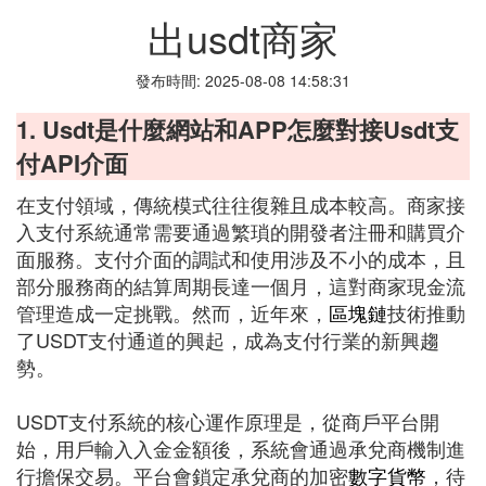
出usdt商家
發布時間: 2025-08-08 14:58:31
1. Usdt是什麼網站和APP怎麼對接Usdt支
付API介面
在支付領域，傳統模式往往復雜且成本較高。商家接
入支付系統通常需要通過繁瑣的開發者注冊和購買介
面服務。支付介面的調試和使用涉及不小的成本，且
部分服務商的結算周期長達一個月，這對商家現金流
管理造成一定挑戰。然而，近年來，
區塊鏈
技術推動
了USDT支付通道的興起，成為支付行業的新興趨
勢。
USDT支付系統的核心運作原理是，從商戶平台開
始，用戶輸入入金金額後，系統會通過承兌商機制進
行擔保交易。平台會鎖定承兌商的加密
數字貨幣
，待