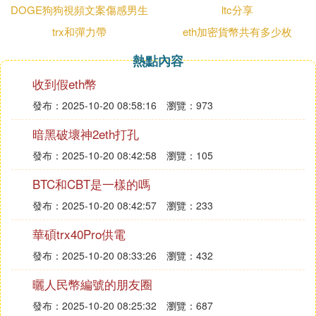
人曾提及某平台存在非法資金、平台交易
虛擬貨幣
可
DOGE狗狗視頻文案傷感男生
ltc分享
能涉及非法資金，或交易虛擬貨幣可能收到非法資
trx和彈力帶
eth加密貨幣共有多少枚
金，這都可能被視為行為人主觀上構成「明知」。聊
天記錄或朋友間的交談內容，哪怕是間接提及，也可
熱點內容
能構成違規。
收到假eth幣
發布：2025-10-20 08:58:16
瀏覽：973
其次，即便沒有直接證據，行為人之前因虛擬貨幣交
易被銀行風控凍結過，甚至只是短暫凍結，之後仍然
暗黑破壞神2eth打孔
選擇進行USDT交易，同樣會被視為「明知」。這種
發布：2025-10-20 08:42:58
瀏覽：105
行為會加重法律後果，因為行為人主觀上已經知道可
能涉及違法。
BTC和CBT是一樣的嗎
發布：2025-10-20 08:42:57
瀏覽：233
這種「明知」行為導致的罪名是「幫助信息網路犯
罪」，最近幾年才出現，主要針對跑分犯罪等利用網
華碩trx40Pro供電
路進行非法活動的人員。現金交易USDT同樣存在問
發布：2025-10-20 08:33:26
瀏覽：432
題，業內稱其為「洗幣」，實質與洗錢相似。
曬人民幣編號的朋友圈
普通OTC交易也可能觸及法律紅線，有法院判決案例
發布：2025-10-20 08:25:32
瀏覽：687