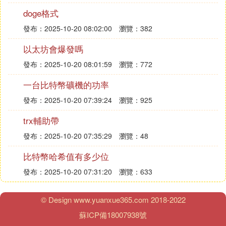
明確指出，即使交易雙方未使用銀行卡等傳統支付方
doge格式
式，但曾因交易被公安機關凍結止付，之後繼續進行
OTC交易，或為規避監管而使用多張卡，都將被視為
發布：2025-10-20 08:02:00
瀏覽：382
「明知」，並據此定罪。
以太坊會爆發嗎
發布：2025-10-20 08:01:59
瀏覽：772
買賣USDT的生意風險巨大，不僅監管政策趨緊，還
涉及洗錢和電詐犯罪。近期案例顯示，警方已開始重
一台比特幣礦機的功率
點打擊涉及USDT的非法活動，例如搗毀結算USDT
發布：2025-10-20 07:39:24
瀏覽：925
的「水房」。即便OTC業內巨頭在2020年因涉嫌非法
交易被調查，最終停止業務。
trx輔助帶
發布：2025-10-20 07:35:29
瀏覽：48
總結而言，買賣USDT並非普通用戶應涉足的領域，
一旦觸法後果嚴重。建議已涉足者立即停止相關活
比特幣哈希值有多少位
動，避免蠅頭小利導致法律風險。在交易所交易時，
發布：2025-10-20 07:31:20
瀏覽：633
選擇信譽良好、交易量大的商家，並確保交易過程可
追蹤，可以降低風險。然而，無論多麼謹慎，都可能
© Design www.yuanxue365.com 2018-2022
遇到無法預料的情況，因此在交易中應保持警惕，避
蘇ICP備18007938號
免涉及不明資金。