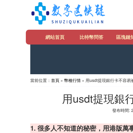
網站首頁
比特幣問答
區塊鏈
當前位置：
首頁
»
幣種行情
» 用usdt提現銀行卡不容
用usdt提現
發布時間: 20
1. 很多人不知道的秘密，用港版萬事