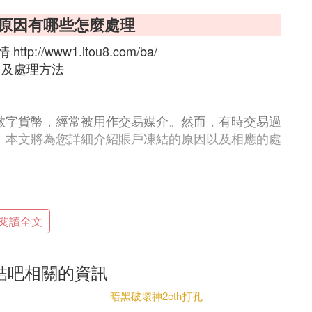
結了原因有哪些怎麼處理
/www1.itou8.com/ba/
因及處理方法
的數字貨幣，經常被用作交易媒介。然而，有時交易過
況。本文將為您詳細介紹賬戶凍結的原因以及相應的處
閱讀全文
凍結吧相關的資訊
暫時凍結賬戶。這可能是由於賬戶異常登錄、頻繁
暗黑破壞神2eth打孔