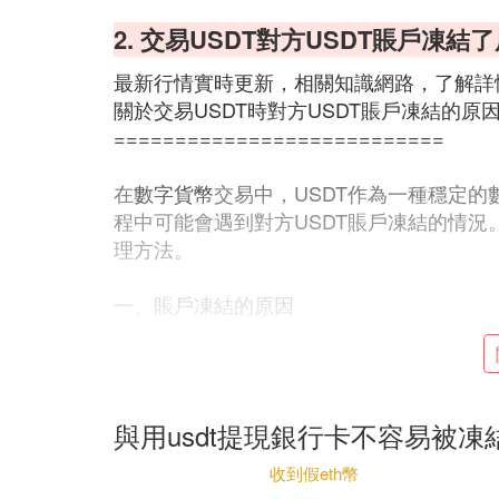
2. 交易USDT對方USDT賬戶凍
最新行情實時更新，相關知識網路，了解詳情 http:/
關於交易USDT時對方USDT賬戶凍結的原
===========================
在
數字貨幣
交易中，USDT作為一種穩定
程中可能會遇到對方USDT賬戶凍結的情
理方法。
一、賬戶凍結的原因
---------
### 1. 安全風險
與用usdt提現銀行卡不容易被
當系統檢測到賬戶存在安全風險時，可能會
更換綁定信息等行為引起的。
收到假eth幣