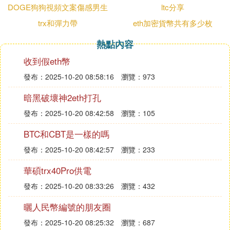
DOGE狗狗視頻文案傷感男生
ltc分享
：
未來展望
trx和彈力帶
eth加密貨幣共有多少枚
盡管萊特幣近期上漲勢頭強勁，但無法保證它會
熱點內容
在2023年突破100美元大關，甚至在短期內突破
80美元的阻力位。
收到假eth幣
投資者需要保持謹慎，密切關注市場動態和技術
發布：2025-10-20 08:58:16
瀏覽：973
指標的變化。
暗黑破壞神2eth打孔
：
風險提示
發布：2025-10-20 08:42:58
瀏覽：105
加密貨幣市場具有高度的波動性和不確定性，投
BTC和CBT是一樣的嗎
資者需要做好風險管理，避免盲目跟風或過度交
發布：2025-10-20 08:42:57
瀏覽：233
易。
投資者應該根據自己的風險承受能力和投資目標
華碩trx40Pro供電
來制定合理的投資策略。
發布：2025-10-20 08:33:26
瀏覽：432
四、結論
曬人民幣編號的朋友圈
萊特幣近期的上漲主要得益於Michael Saylor的提
發布：2025-10-20 08:25:32
瀏覽：687