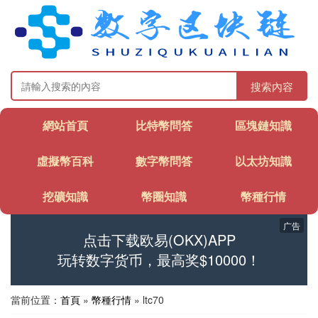
搜索內容
網站首頁
比特幣問答
區塊鏈知識
虛擬幣百科
數字幣問答
以太坊知識
挖礦知識
幣圈知識
幣種行情
广告
点击下载欧易(OKX)APP
玩转数字货币，最高奖$10000！
當前位置：
首頁
»
幣種行情
» ltc70