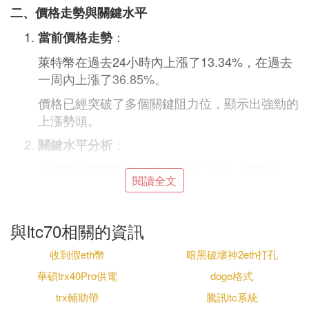
二、價格走勢與關鍵水平
：
當前價格走勢
萊特幣在過去24小時內上漲了13.34%，在過去
一周內上漲了36.85%。
價格已經突破了多個關鍵阻力位，顯示出強勁的
上漲勢頭。
：
關鍵水平分析
如果萊特幣能夠再次突破100美元這一關鍵水
閱讀全文
平，它可能會進一步飆升至143美元，甚至達到
300美元左右的水平。
與ltc70相關的資訊
然而，需要注意的是，MACD和RSI等技術指標
在每日時間框架內發出了看跌背離信號，這可能
收到假eth幣
暗黑破壞神2eth打孔
意味著價格可能會在近期水平之間波動，多頭難
華碩trx40Pro供電
doge格式
以完全控制市場。
trx輔助帶
騰訊ltc系統
三、未來展望與風險提示