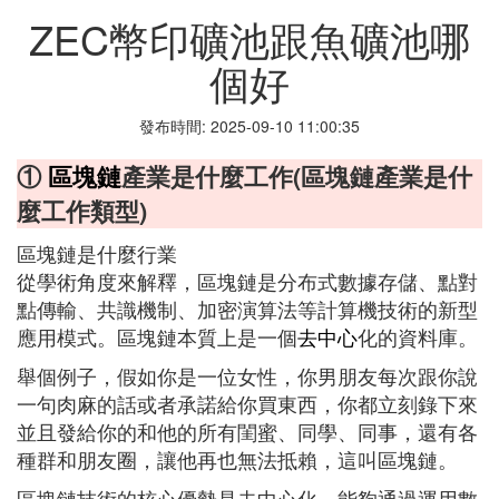
ZEC幣印礦池跟魚礦池哪
個好
發布時間: 2025-09-10 11:00:35
①
區塊鏈
產業是什麼工作(區塊鏈產業是什
麼工作類型)
區塊鏈是什麼行業
從學術角度來解釋，區塊鏈是分布式數據存儲、點對
點傳輸、共識機制、加密演算法等計算機技術的新型
應用模式。區塊鏈本質上是一個
去中心
化的資料庫。
舉個例子，假如你是一位女性，你男朋友每次跟你說
一句肉麻的話或者承諾給你買東西，你都立刻錄下來
並且發給你的和他的所有閨蜜、同學、同事，還有各
種群和朋友圈，讓他再也無法抵賴，這叫區塊鏈。
區塊鏈技術的核心優勢是去中心化，能夠通過運用數