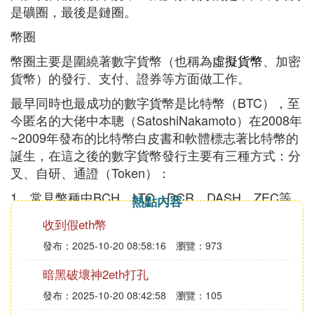
是礦圈，最後是鏈圈。
幣圈
幣圈主要是圍繞著數字貨幣（也稱為
虛擬貨幣
、加密
貨幣）的發行、支付、證券等方面做工作。
最早同時也最成功的數字貨幣是比特幣（BTC），至
今匿名的大佬中本聰（SatoshiNakamoto）在2008年
~2009年發布的比特幣白皮書和軟體標志著比特幣的
誕生，在這之後的數字貨幣發行主要有三種方式：分
叉、自研、通證（Token）：
1、常見幣種中BCH、LTC、DCR、DASH、ZEC等
熱點內容
均是通過分叉BTC而來，主要是在性能、隱私性、加
收到假eth幣
密演算法等方面有一些不一樣的主張。
發布：2025-10-20 08:58:16
瀏覽：973
2、ETH、EOS等則是比較成功的自研項目，他們往
往不是滿足於發行一個新幣，而是嘗試做一套支持開
暗黑破壞神2eth打孔
發智能合約、去中心化應用的公共平台。
發布：2025-10-20 08:42:58
瀏覽：105