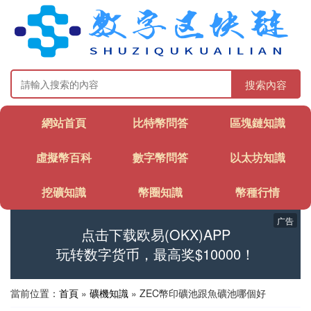
搜索內容
網站首頁
比特幣問答
區塊鏈知識
虛擬幣百科
數字幣問答
以太坊知識
挖礦知識
幣圈知識
幣種行情
广告
点击下载欧易(OKX)APP
玩转数字货币，最高奖$10000！
當前位置：
首頁
»
礦機知識
» ZEC幣印礦池跟魚礦池哪個好