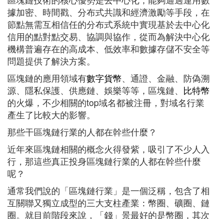
據加密、時間戳、分布式共識和經濟激勵等手段，在
節點無需互相信任的分布式系統中實現基於去中心化
信用的點對點交易、協調與協作，從而為解決中心化
機構普遍存在的高成本、低效率和數據存儲不安全等
問題提供了解決方案。
區塊鏈的應用領域有
數字貨幣
、通證、金融、防偽溯
源、隱私保護、供應鏈、娛樂等等，區塊鏈、
比特幣
的火爆，不少相關的top域名都被注冊，對域名行業
產生了比較大的影響。
那些干區塊鏈行業的人都在幹些什麼？
近年來區塊鏈相關的概念火得發紫，吸引了不少人入
行，那這些真正投身區塊鏈行業的人都在幹些什麼
呢？
通常我們說的「區塊鏈行業」是一個泛稱，包含了相
互關聯又獨立成型的三大支柱產業：幣圈、礦圈、鏈
圈。就目前階段來說，「錢」景最好的是幣圈，其次