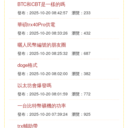
3、通證（Token）發行則主要是藉助前述公共平台的
BTC和CBT是一樣的嗎
能力，以非常快速、簡便的方式發行新的幣種，這些
發布：2025-10-20 08:42:57
瀏覽：233
新幣種通常是在業務層面有些創新或融合；通證（To
ken）打開了數字貨幣發行的新世界大門，項目眾籌
華碩trx40Pro供電
（I-C-O）、穩定幣（USDT等）、平台幣、I-E-O等
發布：2025-10-20 08:33:26
瀏覽：432
輪番上演，可謂是百花齊放、魚龍混雜。
曬人民幣編號的朋友圈
支付是貨幣的基本功能，為了讓數字貨幣更快更方便
的用於交易和流通，誕生了很多優秀的產品，如支持
發布：2025-10-20 08:25:32
瀏覽：687
很多幣種的在線或離線錢包、支持點對點或擔保交易
doge格式
的結算系統、支持數字貨幣和法定貨幣互相兌換的平
發布：2025-10-20 08:02:00
瀏覽：382
台等。
交易所的出現，讓數字貨幣擁有了很強的證券屬性，
以太坊會爆發嗎
常見的交易所通常都支持OTC（C2C）交易、幣幣交
發布：2025-10-20 08:01:59
瀏覽：772
易、合約交易等功能，為投資者提供7x24小時實時在
一台比特幣礦機的功率
線的數字貨幣交易服務。參與交易的投資者多了，也
衍生出來諸如量化、基金、借貸等的投資服務。伴隨
發布：2025-10-20 07:39:24
瀏覽：925
著幾輪大牛市，數字貨幣被越來越多的人認識、接受
trx輔助帶