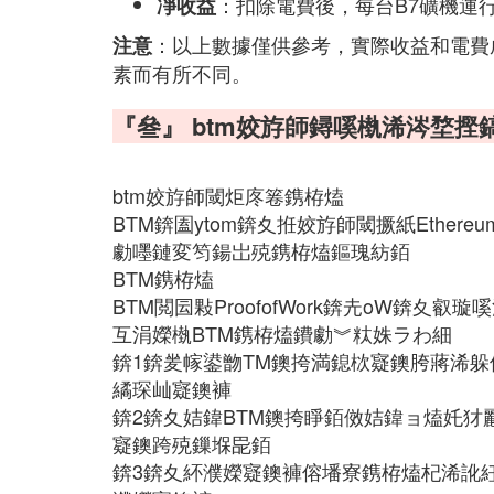
：扣除電費後，每台B7礦機運
凈收益
：以上數據僅供參考，實際收益和電費
注意
素而有所不同。
『叄』 btm姣斿師鐞嗘槸浠涔堥摼
btm姣斿師閾炬庝箞鎸栫熆
BTM錛圔ytom錛夊拰姣斿師閾撅紙Ethe
勮嚜鏈変笉鍚岀殑鎸栫熆鏂瑰紡銆
BTM鎸栫熆
BTM閲囩敤ProofofWork錛圥oW錛
互涓嬫槸BTM鎸栫熆鐨勮︾粏姝ラわ細
錛1錛夎幏鍙朆TM鐭挎満鎴栨寲鐭胯蔣浠躲侭
繘琛屾寲鐭褲
錛2錛夊姞鍏BTM鐭挎睜銆傚姞鍏ョ熆奼
寲鐭跨殑鏁堢巼銆
錛3錛夊紑濮嬫寲鐭褲傛墦寮鎸栫熆杞浠訛