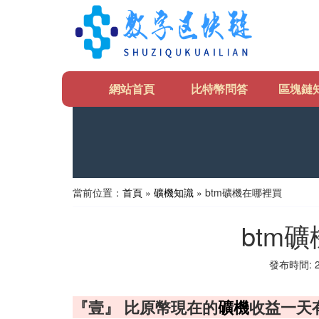
網站首頁
比特幣問答
區塊鏈
當前位置：
首頁
»
礦機知識
» btm礦機在哪裡買
btm
發布時間: 20
『壹』 比原幣現在的
礦機
收益一天