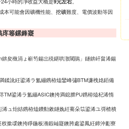
行24小時的凈收益大概是
。
9元左右
成本可能會因礦機性能、
挖礦
難度、電價波動等因
鎬庝箞鏍鋒寲
reum錛夋槸涓ょ嶄笉鍚岀殑鍖哄潡閾鵑」鐩錛屽畠浠鍚
夊叡璇嗘満鍒訛紝鍙浠ラ氳繃鎸栫熆鑾峰彇BTM濂栧姳銆備
TM鍙浠ラ氳繃ASIC鐭挎満鎴朑PU鎸栫熆杞浠惰
犲彲浠ュ炲姞鎸栫熆鐨勬敹鐩婏紝騫朵笖鍙浠ユ彁楂樻
紝杈撳叆鐭挎睜鍦板潃鍜屾寲鐭胯處鍙鳳紝鍗沖彲寮