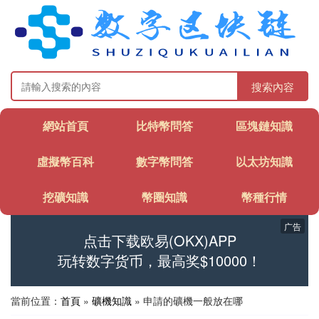
搜索內容
網站首頁
比特幣問答
區塊鏈知識
虛擬幣百科
數字幣問答
以太坊知識
挖礦知識
幣圈知識
幣種行情
广告
点击下载欧易(OKX)APP
玩转数字货币，最高奖$10000！
當前位置：
首頁
»
礦機知識
» 申請的礦機一般放在哪