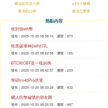
從事礦產資源勘查和開採的，必須符合規定的資質條
礦池延時是什麼
a卡6卡礦機
件。
礦池的口碑
礦池怎麼看
第二十條 非經國務院授權的有關主管部門同意，不
熱點內容
得在下列地區開采礦產資源:
收到假eth幣
（一）港口、機場、國防工程設施圈定地區以內；
發布：2025-10-20 08:58:16
瀏覽：973
（二）重要工業區、大型水利工程設施、城鎮市政工
程設施附近一定距離以內；
暗黑破壞神2eth打孔
（三）鐵路、重要公路兩側一定距離以內；
發布：2025-10-20 08:42:58
瀏覽：105
（四）重要河流、堤壩兩側一定距離以內；
BTC和CBT是一樣的嗎
（五）國家劃定的自然保護區、重要風景區，國家重
發布：2025-10-20 08:42:57
瀏覽：233
點保護的不能移動的歷史文物和名勝古跡所在地；
華碩trx40Pro供電
（六）國家規定不得開采礦產資源的其他地區。
發布：2025-10-20 08:33:26
瀏覽：432
③ 門羅幣最佳配置
曬人民幣編號的朋友圈
門羅幣最佳配置GPU，FIL礦機採用的是自己研發的
發布：2025-10-20 08:25:32
瀏覽：687