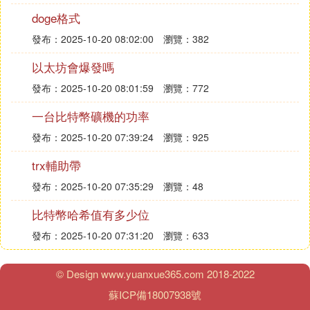
GPU，並且申請了專利。主板，FIL礦機採用的是定
doge格式
製專用存儲挖礦主板；帶寬，IPFS礦機選擇的是千、
發布：2025-10-20 08:02:00
瀏覽：382
萬兆帶寬接入的礦場。
以太坊會爆發嗎
傳輸速度與伺服器需要不斷電運行，網速的快慢以及
發布：2025-10-20 08:01:59
瀏覽：772
穩定性會影響數據的傳輸速度，而且伺服器需要24小
時進行工作，如果在家裡挖礦的話，遇到突發停電的
一台比特幣礦機的功率
話，伺服器的所有數據都全部丟失，造成的後果可能
發布：2025-10-20 07:39:24
瀏覽：925
就是抵押的代幣被系統給沒收。託管在專業機房的
話，機房是採用的不間斷供電系統，這也就不存在斷
trx輔助帶
電的問題了。
發布：2025-10-20 07:35:29
瀏覽：48
24小時有人值班。如果託管礦機出現伺服器遭受攻擊
比特幣哈希值有多少位
數據丟失以及系統崩潰等問題，機房裡面將有專業的
發布：2025-10-20 07:31:20
瀏覽：633
工程師進行處理，放在家裡面的話一旦數據丟失與系
統遭受到攻擊，自己會處理抵押的代幣也將會沒收。
© Design www.yuanxue365.com 2018-2022
伺服器保證網路連接。伺服器要保證來自全球訪問者
蘇ICP備18007938號
的訪問速度，如果伺服器能及時響應，這必須是要一