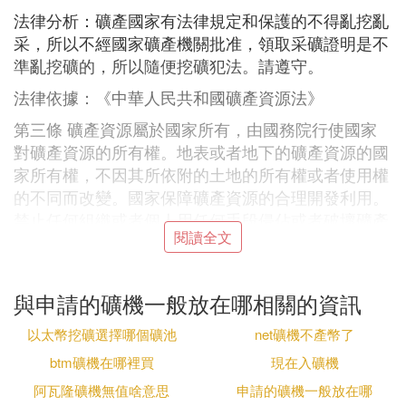
法律分析：礦產國家有法律規定和保護的不得亂挖亂
采，所以不經國家礦產機關批准，領取采礦證明是不
準亂挖礦的，所以隨便挖礦犯法。請遵守。
法律依據：《中華人民共和國礦產資源法》
第三條 礦產資源屬於國家所有，由國務院行使國家
對礦產資源的所有權。地表或者地下的礦產資源的國
家所有權，不因其所依附的土地的所有權或者使用權
的不同而改變。國家保障礦產資源的合理開發利用。
禁止任何組織或者個人用任何手段侵佔或者破壞礦產
閱讀全文
資源。各級人民政府必須加強礦產資源的保護工作。
勘查、開采礦產資源，必須依法分別申請、經批准取
得探礦權、采礦權，並辦理登記；但是，已經依法申
與申請的礦機一般放在哪相關的資訊
請取得采礦權的礦山企業在劃定的礦區范圍內為本企
業的生產而進行的勘查除外。國家保護探礦權和采礦
以太幣挖礦選擇哪個礦池
net礦機不產幣了
權不受侵犯，保障礦區和勘查作業區的生產秩序、工
btm礦機在哪裡買
現在入礦機
作秩序不受影響和破壞。
阿瓦隆礦機無值啥意思
申請的礦機一般放在哪