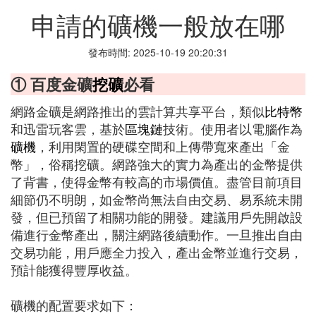
申請的礦機一般放在哪
發布時間: 2025-10-19 20:20:31
① 百度金礦
挖礦
必看
網路金礦是網路推出的雲計算共享平台，類似
比特幣
和迅雷玩客雲，基於
區塊鏈
技術。使用者以電腦作為
礦機
，利用閑置的硬碟空間和上傳帶寬來產出「金
幣」，俗稱挖礦。網路強大的實力為產出的金幣提供
了背書，使得金幣有較高的市場價值。盡管目前項目
細節仍不明朗，如金幣尚無法自由交易、易系統未開
發，但已預留了相關功能的開發。建議用戶先開啟設
備進行金幣產出，關注網路後續動作。一旦推出自由
交易功能，用戶應全力投入，產出金幣並進行交易，
預計能獲得豐厚收益。
礦機的配置要求如下：