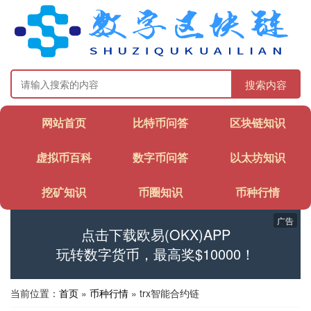
搜索内容
网站首页
比特币问答
区块链知识
虚拟币百科
数字币问答
以太坊知识
挖矿知识
币圈知识
币种行情
广告
点击下载欧易(OKX)APP
玩转数字货币，最高奖$10000！
当前位置：
首页
»
币种行情
» trx智能合约链