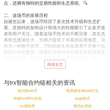
点，还拥有独特的交易性能和生态系统。🔍
二、波场币的发展历程
自诞生以来，波场币经历了多次技术升级和生态扩
展。其独特的架构设计和强大的性能吸引了众多开发
者和用户关注。随着波场币技术的不断完善，其生态
系统也逐渐壮大，为用户提供了丰富的应用场景。🚀
作为一种数字货币，TRX的诞生和发展离不开整个区
块链行业的繁荣。随着区块链技术的普及和应用场景
的不断拓展，TRX的应用前景也越来越广阔。🌐
阅读全文
三、波场币的特点与优势
TRX作为一种基于区块链技术的数字货币，具备以下
与trx智能合约链相关的资讯
特点和优势：
收到假eth币
暗黑破坏神2eth打孔
1️⃣ 去中心化：TRX采用区块链技术，实现了去中心
华硕trx40Pro供电
doge格式
化的交易和管理，保证了交易的安全性和匿名性。🔒
trx辅助带
腾讯ltc系统