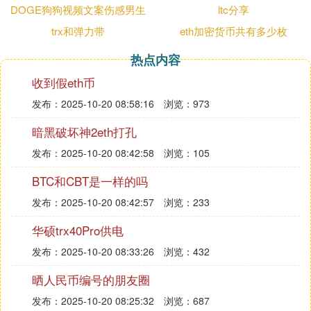
2️⃣ 高性能交易：TRX拥有独特的架构设计和优化算
DOGE狗狗视频文案伤感男生
ltc分享
法，能够实现高吞吐量的交易性能，为用户提供更快
trx和弹力带
eth加密货币共有多少枚
速的交易体验。💻
热点内容
3️⃣ 生态丰富：TRX拥有庞大的生态系统，为用户提
收到假eth币
供了丰富的应用场景和便捷的使用体验。🌳
发布：2025-10-20 08:58:16
浏览：973
此外，TRX还具备高度的可扩展性和灵活性，能够适
暗黑破坏神2eth打孔
应不同场景的需求。这些特点和优势使得TRX在数字
发布：2025-10-20 08:42:58
浏览：105
货币市场上具有较大的竞争优势。👏
BTC和CBT是一样的吗
四、波场币的应用场景
发布：2025-10-20 08:42:57
浏览：233
TRX作为一种数字货币，在实际应用中具有广泛的应
华硕trx40Pro供电
用场景。例如，在跨境支付领域，TRX可以实现快
速、安全的跨境转账；在智能合约领域，TRX可以支
发布：2025-10-20 08:33:26
浏览：432
持智能合约的部署和执行；在游戏娱乐领域，TRX也
晒人民币编号的朋友圈
可以作为虚拟商品交易的媒介。此外，随着波场币生
发布：2025-10-20 08:25:32
浏览：687
态系统的不断完善，其应用场景也在不断扩大。🔽🚀