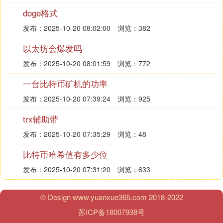
🎮等各个领域都将受益于TRX的应用和发展。🌐🌟同
doge格式
时，随着区块链技术的不断发展和普及，TRX的应用
发布：2025-10-20 08:02:00
浏览：382
前景将更加广阔。🔥🚀五、波场币的风险与监管风险
是数字货币市场不可忽视的一部分。然而，波场币作
以太坊会爆发吗
为一种合规的数字货币，在监管方面表现出较高的合
发布：2025-10-20 08:01:59
浏览：772
规性和透明度。同时，中国大陆地区对数字货币的监
管也越来越严格规范因此投资者在选择投资数字货币
一台比特币矿机的功率
时应当了解相关风险并做好风险管理工作同时投资者
发布：2025-10-20 07:39:24
浏览：925
也需要关注相关政策法规的变化以便及时调整投资策
trx辅助带
略降低投资风险保护自己的合法权益总之波场币作为
一种基于区块链技术的数字货币具有广阔的发展前景
发布：2025-10-20 07:35:29
浏览：48
和丰富的应用场景但同时也需要投资者关注风险并做
比特币哈希值有多少位
出明智的投资决策让我们共同期待波场币未来的发展
和表现吧！💪🌟六、结语随着区块链技术的不断发展
发布：2025-10-20 07:31:20
浏览：633
和数字货币市场的壮大波场币作为一种具有独特优势
和广阔前景的数字货币将为用户带来更多的便利和机
© Design www.yuanxue365.com 2018-2022
遇无论是投资者还是开发者都可以从波场币的应用和
苏ICP备18007938号
发展中获得更多的机会和挑战让我们共同关注波场币