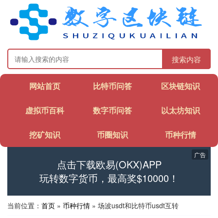
搜索内容
网站首页
比特币问答
区块链知识
虚拟币百科
数字币问答
以太坊知识
挖矿知识
币圈知识
币种行情
广告
点击下载欧易(OKX)APP
玩转数字货币，最高奖$10000！
当前位置：
首页
»
币种行情
» 场波usdt和比特币usdt互转