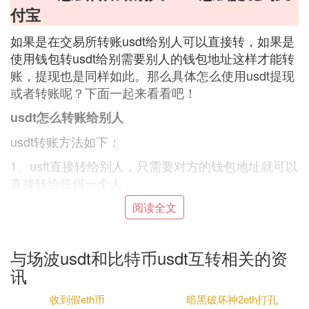
付宝
如果是在交易所转账usdt给别人可以直接转，如果是
使用钱包转usdt给别需要别人的钱包地址这样才能转
账，提现也是同样如此。那么具体怎么使用usdt提现
或者转账呢？下面一起来看看吧！
usdt怎么转账给别人
usdt转账方法如下：
1、usft直接转给别人，只需要对方的钱包地址就可以
直接转给任何一个人 。
2、复制粘贴对方的地址链接，转账即可。
阅读全文
3、把对方的usdt充值地址粘贴到你的usdt提币地址
提交后即可转给别人。
与场波usdt和比特币usdt互转相关的资
4、有的可以直接扫描对方充值二维码也可以的。
讯
usdt怎么提现到支付宝
收到假eth币
暗黑破坏神2eth打孔