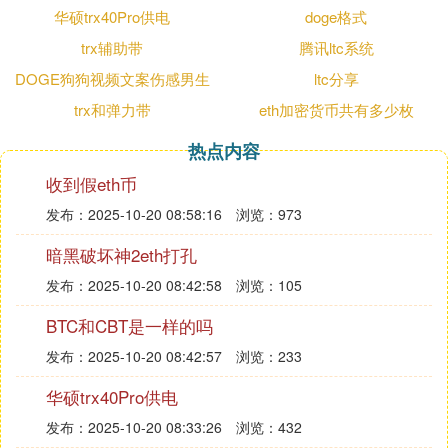
usdt目前不支持直接提现到支付，大家如果想提现的
华硕trx40Pro供电
doge格式
话只能先提现到银行卡，然后再转到支付宝。以ok交
trx辅助带
腾讯ltc系统
易所为例，ok交易所目前只能通过法币交易提现到银
DOGE狗狗视频文案伤感男生
ltc分享
行卡，是不可以直接提现到支付宝的。
trx和弹力带
eth加密货币共有多少枚
usdt怎么玩才赚钱
热点内容
如果你想挣钱的话首先需要弄清楚usdt盈利模式，简
收到假eth币
单来说usdt玩法就和任何买卖商品一样，低价进货加
价出货，当然usdt本身也具有波动性。但是如果以us
发布：2025-10-20 08:58:16
浏览：973
dt本位的思想来操作的话，有底仓的情况下，永远是
暗黑破坏神2eth打孔
在赚那0.01。不管是商家卖U还是卖比特币给你，都
发布：2025-10-20 08:42:58
浏览：105
会有一定的价差，这个就是利润的来源。
BTC和CBT是一样的吗
4. 在孙宇晨创立的波场上，一笔USDT的链
发布：2025-10-20 08:42:57
浏览：233
上转账价格是多少
华硕trx40Pro供电
目前一笔USDT的链上转账价格，以太坊非拥堵时约
发布：2025-10-20 08:33:26
浏览：432
为10美元，拥堵时可达到20-50美元，比特币的费用