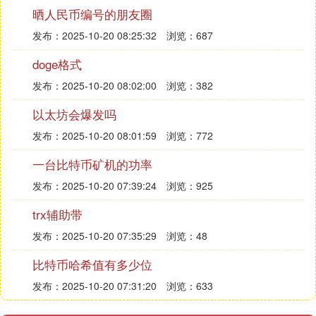
约为15美元，而孙宇晨的波场约为0.02美元。波场的
晒人民币编号的朋友圈
转账手续费仍不足以太坊的1%，竞争力仍然十分充
发布：2025-10-20 08:25:32
浏览：687
足，日后也拥有非常大的提升空间。
doge格式
5. 币安网的USDT如何换成比特币
发布：2025-10-20 08:02:00
浏览：382
1. 打开币安网的交易界面，这包括移动应用程序和桌
以太坊会爆发吗
面交易平台。
2. 在界面中寻找“BTC/USDT”交易对。
发布：2025-10-20 08:01:59
浏览：772
3. 选择“买入”按钮，按照提示操作将USDT兑换成比
一台比特币矿机的功率
特币。
发布：2025-10-20 07:39:24
浏览：925
4. 若要相反操作，即兑换比特币为USDT，则选择“卖
出”按钮。
trx辅助带
发布：2025-10-20 07:35:29
浏览：48
6. 为什么不建议直接转账USDT
比特币哈希值有多少位
1. Tether公司发行的USDT稳定币有三种类型，分别
基于比特币、以太坊和TRON。
发布：2025-10-20 07:31:20
浏览：633
2. 基于比特币和基于以太坊的USDT之间不兼容，不