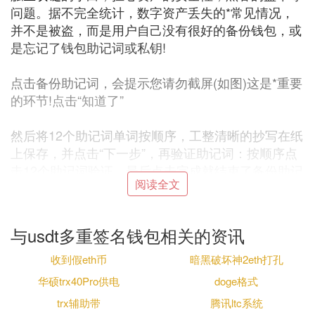
问题。据不完全统计，数字资产丢失的*常见情况，
并不是被盗，而是用户自己没有很好的备份钱包，或
是忘记了钱包助记词或私钥!
点击备份助记词，会提示您请勿截屏(如图)这是*重要
的环节!点击“知道了”
然后将12个助记词单词按顺序，工整清晰的抄写在纸
上保存，并点击“下一步”，再验证助记词：按顺序点
击12个助记词验证。最后点击完成就结束了备份助记
阅读全文
词的操作了。
温馨提示：抄录助记词的纸质请一定要妥善保管，这
与usdt多重签名钱包相关的资讯
是以后找回钱包的重要方式。且只能本人知道，如果
外泄，别人就可以利用我们的助记词转走我们的资
收到假eth币
暗黑破坏神2eth打孔
产!所以，请务必保存在安全可靠的私密地方。千万
华硕trx40Pro供电
doge格式
不要暴露给第三方。一旦助记词泄露给别人就等于将
trx辅助带
腾讯ltc系统
数字资产提供给了别人.