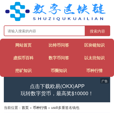
搜索内容
网站首页
比特币问答
区块链知识
虚拟币百科
数字币问答
以太坊知识
挖矿知识
币圈知识
币种行情
广告
点击下载欧易(OKX)APP
玩转数字货币，最高奖$10000！
当前位置：
首页
»
币种行情
» usdt多重签名钱包