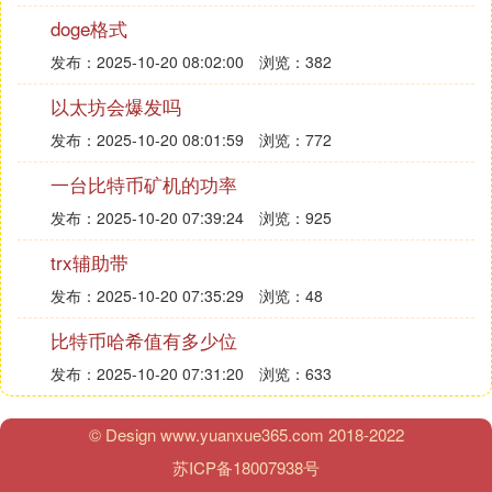
拉找到USDT，或者直接搜索USDT。找到后点一下U
doge格式
SDT右侧的按钮，切换成开启状态后，我们再回到钱
发布：2025-10-20 08:02:00
浏览：382
包主页就可以发现钱包中就出现了USDT这个选项
了。
以太坊会爆发吗
发布：2025-10-20 08:01:59
浏览：772
注意：imToken支持基于
比特币
的USDT (Omni USD
一台比特币矿机的功率
T) ，基于
以太坊
的 USDT(ERC20 USDT)，和基于波
场的 USDT(TRC20 USDT)，三者之间不能相互转
发布：2025-10-20 07:39:24
浏览：925
账。
trx辅助带
可以通过地址确认USDT是属于哪一种：
Omni USDT的地址是以1或3开头，在imToken中可以
发布：2025-10-20 07:35:29
浏览：48
存放在 BTC 钱包里。
比特币哈希值有多少位
ERC20 USDT的地址是0x开头，在imToken中可以存
发布：2025-10-20 07:31:20
浏览：633
放在 ETH 钱包里。
TRC20 USDT的地址是T开头，在imToken中可以存
放在 TRX 钱包里
© Design www.yuanxue365.com 2018-2022
三种USDT的比较
苏ICP备18007938号
ERC20 USDT的使用人数*多，各个平台的 USDT 基