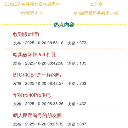
DOGE狗狗视频文案伤感男生
ltc分享
5.安全自测：
备份完成后，系统会提示(如图)快速上手的简单教
trx和弹力带
eth加密货币共有多少枚
程，点击马上开始，熟悉教程。之后点击右图下
热点内容
方“安全自测”
收到假eth币
基于钱包安全考虑，新人建议先学习一遍之后开始测
发布：2025-10-20 08:58:16
浏览：973
评，一些基础题，非常简单。
暗黑破坏神2eth打孔
6.使用钱包：
发布：2025-10-20 08:42:58
浏览：105
按照以上的操作全部设置好后，您就拥有了自己的Im
BTC和CBT是一样的吗
Token钱包。
头像下面的一串代码就是您的收款地址，就像银行账
发布：2025-10-20 08:42:57
浏览：233
号一样，别人可以给您的钱包转账，填入这个地址即
华硕trx40Pro供电
可，左边可以生为二维码，别人也可以直接扫码给您
发布：2025-10-20 08:33:26
浏览：432
的钱包转账。
晒人民币编号的朋友圈
7. 如何转入USDT?
发布：2025-10-20 08:25:32
浏览：687
点击图片红色箭头处的加号，添加新资产，然后往下