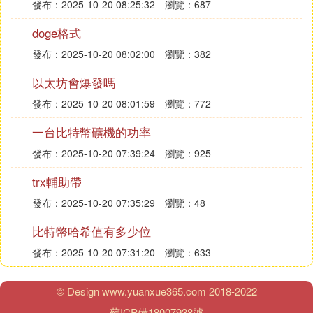
發布：2025-10-20 08:25:32
瀏覽：687
之外的力量決定的。正是在這個意義上，在經濟學中
有人把股票市場稱為虛擬貨幣市場，把股市和衍生金
doge格式
融市場形成的經濟稱為虛擬經濟。虛擬經濟的本質是
發布：2025-10-20 08:02:00
瀏覽：382
以個體為中心的信息經濟。
以太坊會爆發嗎
發布：2025-10-20 08:01:59
瀏覽：772
㈡ 什麼是虛擬貨幣
一台比特幣礦機的功率
發布：2025-10-20 07:39:24
瀏覽：925
虛擬貨幣是指非真實的貨幣。虛擬貨幣不是貨幣當局
發行，不具有法償性和強制性等貨幣屬性，並不是真
trx輔助帶
正意義上的貨幣，不具有與貨幣等同的法律地位，不
發布：2025-10-20 07:35:29
瀏覽：48
能且不應作為貨幣在市場上流通使用，公民投資和交
易虛擬貨幣不受法律保護。
比特幣哈希值有多少位
【法律依據】
發布：2025-10-20 07:31:20
瀏覽：633
《銀行法》第一條，為了保護商業銀行、存款人和其
他客戶的合法權益，規范商業銀行的行為，提高信貸
© Design www.yuanxue365.com 2018-2022
資產質量，加強監督管理，保障商業銀行的穩健運
蘇ICP備18007938號