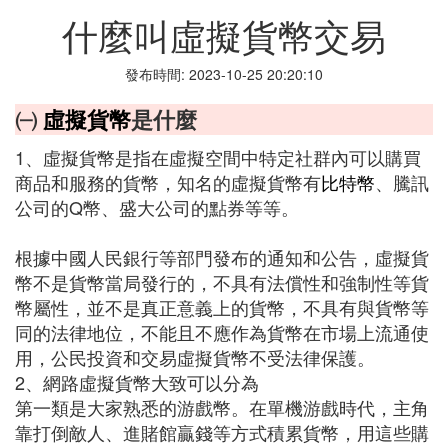
什麼叫虛擬貨幣交易
發布時間: 2023-10-25 20:20:10
㈠
虛擬貨幣
是什麼
1、虛擬貨幣是指在虛擬空間中特定社群內可以購買
商品和服務的貨幣，知名的虛擬貨幣有
比特幣
、騰訊
公司的Q幣、盛大公司的點券等等。
根據中國人民銀行等部門發布的通知和公告，虛擬貨
幣不是貨幣當局發行的，不具有法償性和強制性等貨
幣屬性，並不是真正意義上的貨幣，不具有與貨幣等
同的法律地位，不能且不應作為貨幣在市場上流通使
用，公民投資和交易虛擬貨幣不受法律保護。
2、網路虛擬貨幣大致可以分為
第一類是大家熟悉的游戲幣。在單機游戲時代，主角
靠打倒敵人、進賭館贏錢等方式積累貨幣，用這些購