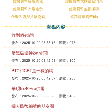
虛擬貨幣提現美元
虛擬貨幣大跌最新消息
既可以作為一般等價物的符號，也可以作為相對化價
虛擬貨幣市場走勢
虛擬貨幣無損搬磚
值集的符號。
3、貨幣決定機制不同
什麼叫虛擬貨幣交易
網路虛擬貨幣blp
一般貨幣由央行決定，虛擬貨幣由個人決定。一般貨
熱點內容
幣的主權在共和體中心；虛擬貨幣的主權在分布式的
個體節點。從信息經濟學的角度看，一般貨幣是虛擬
收到假eth幣
貨幣的一個特例。這種特例的特殊點在於：第一，參
發布：2025-10-20 08:58:16
瀏覽：973
照點不變。因此，價值從一個集被特化為一個可通約
暗黑破壞神2eth打孔
的值，當參照點不變時，價值等同於效用；第二，效
用相對於參照點的得失不變。這意味著，參照點所擁
發布：2025-10-20 08:42:58
瀏覽：105
有的值，是一個穩定的理性值、均衡值。在理性經濟
BTC和CBT是一樣的嗎
中，參照點也可能不變，但仍是一個散集。其不同在
於這個散集中的每一個點（實際成交價）都是不穩定
發布：2025-10-20 08:42:57
瀏覽：233
的，只有均衡值是穩定的；但在虛擬貨幣的價值集
華碩trx40Pro供電
中，每一個點都可能是穩定的，相反是那個理性均衡
發布：2025-10-20 08:33:26
瀏覽：432
值可能是不穩定的。反映到貨幣決定機制上，央行正
是理性價值的一個固定不變的參照點的人格化代表，
曬人民幣編號的朋友圈
而虛擬貨幣市場（如股市、游戲貨幣市場）是由央行