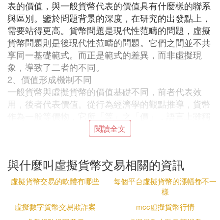
表的價值，與一般貨幣代表的價值具有什麼樣的聯系
與區別。鑒於問題背景的深度，在研究的出發點上，
需要站得更高。貨幣問題是現代性范疇的問題，虛擬
貨幣問題則是後現代性范疇的問題。它們之間並不共
享同一基礎範式。而正是範式的差異，而非虛擬現
象，導致了二者的不同。
2、價值形成機制不同
一般貨幣與虛擬貨幣的價值基礎不同，前者代表效
用，後者代表價值。從行為經濟學的觀點推導，貨幣
作為一般等價物，它所「等」之「價」，語言上雖稱
為價值，但實際上是指效用。而虛擬貨幣代表的不是
閱讀全文
一般等「價」之「效」，而是價值本身。虛擬貨幣不
是一般等價物，而是價值相對性的表現形式，或者說
與什麼叫虛擬貨幣交易相關的資訊
是表現符號；也可以說，虛擬貨幣是個性化貨幣。在
另一種說法中，也可稱為信息貨幣。它們的共性在於
虛擬貨幣交易的軟體有哪些
每個平台虛擬貨幣的漲幅都不一
都是對不確定性價值、相對價值進行表示的符號。這
樣
樣說的時候，貨幣的傳統含義已經被突破了。原有含
虛擬數字貨幣交易欺詐案
mcc虛擬貨幣行情
義的貨幣，只能是新的更廣義貨幣的一個特例。貨幣