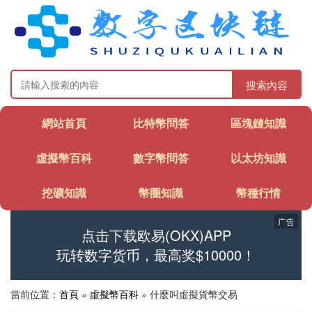
搜索內容
網站首頁
比特幣問答
區塊鏈知識
虛擬幣百科
數字幣問答
以太坊知識
挖礦知識
幣圈知識
幣種行情
广告
点击下载欧易(OKX)APP
玩转数字货币，最高奖$10000！
當前位置：
首頁
»
虛擬幣百科
» 什麼叫虛擬貨幣交易